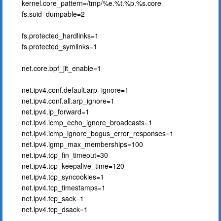
kernel.core_pattern=/tmp/%e.%t.%p.%s.core
fs.suid_dumpable=2
fs.protected_hardlinks=1
fs.protected_symlinks=1
net.core.bpf_jit_enable=1
net.ipv4.conf.default.arp_ignore=1
net.ipv4.conf.all.arp_ignore=1
net.ipv4.ip_forward=1
net.ipv4.icmp_echo_ignore_broadcasts=1
net.ipv4.icmp_ignore_bogus_error_responses=1
net.ipv4.igmp_max_memberships=100
net.ipv4.tcp_fin_timeout=30
net.ipv4.tcp_keepalive_time=120
net.ipv4.tcp_syncookies=1
net.ipv4.tcp_timestamps=1
net.ipv4.tcp_sack=1
net.ipv4.tcp_dsack=1