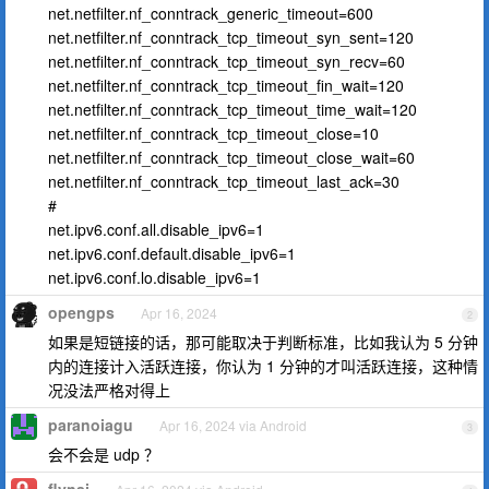
net.netfilter.nf_conntrack_generic_timeout=600
net.netfilter.nf_conntrack_tcp_timeout_syn_sent=120
net.netfilter.nf_conntrack_tcp_timeout_syn_recv=60
net.netfilter.nf_conntrack_tcp_timeout_fin_wait=120
net.netfilter.nf_conntrack_tcp_timeout_time_wait=120
net.netfilter.nf_conntrack_tcp_timeout_close=10
net.netfilter.nf_conntrack_tcp_timeout_close_wait=60
net.netfilter.nf_conntrack_tcp_timeout_last_ack=30
#
net.ipv6.conf.all.disable_ipv6=1
net.ipv6.conf.default.disable_ipv6=1
net.ipv6.conf.lo.disable_ipv6=1
opengps
Apr 16, 2024
2
如果是短链接的话，那可能取决于判断标准，比如我认为 5 分钟
内的连接计入活跃连接，你认为 1 分钟的才叫活跃连接，这种情
况没法严格对得上
paranoiagu
Apr 16, 2024 via Android
3
会不会是 udp ？
flynaj