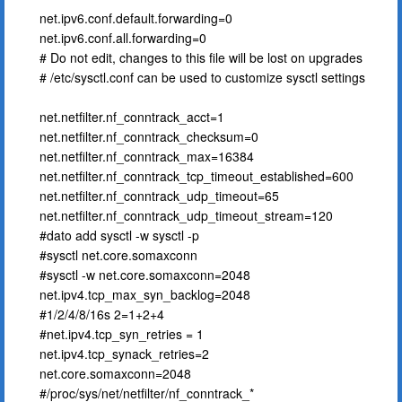
net.ipv6.conf.default.forwarding=0
net.ipv6.conf.all.forwarding=0
# Do not edit, changes to this file will be lost on upgrades
# /etc/sysctl.conf can be used to customize sysctl settings
net.netfilter.nf_conntrack_acct=1
net.netfilter.nf_conntrack_checksum=0
net.netfilter.nf_conntrack_max=16384
net.netfilter.nf_conntrack_tcp_timeout_established=600
net.netfilter.nf_conntrack_udp_timeout=65
net.netfilter.nf_conntrack_udp_timeout_stream=120
#dato add sysctl -w sysctl -p
#sysctl net.core.somaxconn
#sysctl -w net.core.somaxconn=2048
net.ipv4.tcp_max_syn_backlog=2048
#1/2/4/8/16s 2=1+2+4
#net.ipv4.tcp_syn_retries = 1
net.ipv4.tcp_synack_retries=2
net.core.somaxconn=2048
#/proc/sys/net/netfilter/nf_conntrack_*