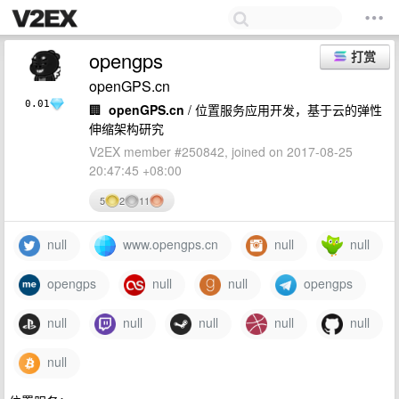
opengps
打赏
openGPS.cn
0.01
🏢
openGPS.cn
/ 位置服务应用开发，基于云的弹性
伸缩架构研究
V2EX member #250842, joined on 2017-08-25
20:47:45 +08:00
5
2
11
null
www.opengps.cn
null
null
opengps
null
null
opengps
null
null
null
null
null
null