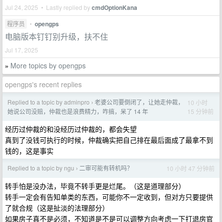
Jul 24, 2025 • Lastly replied by
cmdOptionKana
程序员
•
opengps
电脑版本钉钉别升级，扶不住
Jul 17, 2025
More topics by opengps
»
opengps's recent replies
Replied to a topic by adminpro
老婆公司要倒闭了，让她走仲裁，
10 小时
›
15 分钟前
她说公司没赔，仲裁也是浪费精力，咋搞，呆了 14 年
经历过仲裁的和没经历过仲裁的，都会失望
真到了没钱可执行的时候，仲裁确实把自己排在最后面成了最拿不到
钱的，这是事实
Replied to a topic by ngu
二审可能有转机吗？
10 小时 47 分钟前
›
转手怕是没办法，毕竟不转手更是烂尾。（这是道理部分）
转手一定会有告知单类的东西，可能你不一定收到，但对方只要提供
了就合规（这是扯淡的法理部分）
如果房子真不是必须，不知道是不是可以调整方向考虑一下打退房官