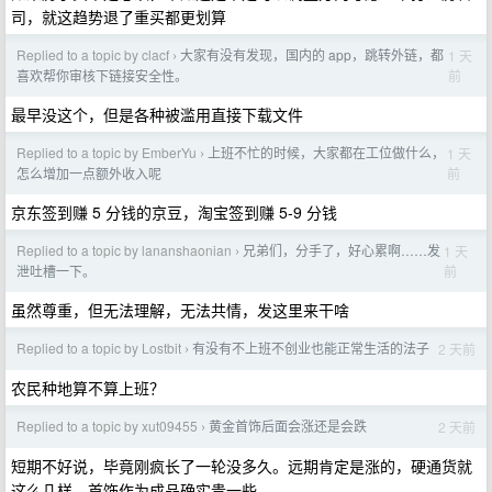
司，就这趋势退了重买都更划算
Replied to a topic by clacf
大家有没有发现，国内的 app，跳转外链，都
1 天
›
前
喜欢帮你审核下链接安全性。
最早没这个，但是各种被滥用直接下载文件
Replied to a topic by EmberYu
上班不忙的时候，大家都在工位做什么，
1 天
›
前
怎么增加一点额外收入呢
京东签到赚 5 分钱的京豆，淘宝签到赚 5-9 分钱
Replied to a topic by lananshaonian
兄弟们，分手了，好心累啊……发
1 天
›
前
泄吐槽一下。
虽然尊重，但无法理解，无法共情，发这里来干啥
Replied to a topic by Lostbit
有没有不上班不创业也能正常生活的法子
2 天前
›
农民种地算不算上班？
Replied to a topic by xut09455
黄金首饰后面会涨还是会跌
2 天前
›
短期不好说，毕竟刚疯长了一轮没多久。远期肯定是涨的，硬通货就
这么几样。首饰作为成品确实贵一些