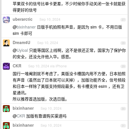
苹果双卡的信号比单卡更差，不少时候你手动关闭一张卡就能获
得更好的信号
uberarctic
Sep 10, 2024
27
@
bixinhaner
日版手机拍照有声音，是因为 sim 卡，不用日版
sim 卡即可
Dream4U
Sep 10, 2024
28
@
Uyloal
只能等国区上线啊，这不是很还正常，国家为了保护你
的安全，还没允许他入华。感恩。
CKR
Sep 10, 2024 via iPhone
29
国行一堆阉割就不考虑了，美版没卡槽国内用不方便，日本拍照
有声音（虽然出了日本就可以关掉），加版功能齐全，信号频段
和日本一样除了美版支持频段最多，有卡槽支持 esim ，还有卫
星通讯。
所以推荐首选加版，次选日版。
bixinhaner
Sep 10, 2024
30
@
CKR
加版有靠谱购买渠道吗
bixinhaner
Sep 10, 2024
31