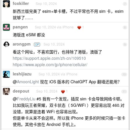
foxkiller
Sep 10, 2024
7
新西兰版完美了 esim+单卡槽，不过平常也不用 sim 卡，esim
就够了……
pangen
Sep 10, 2024 via iPhone
1
8
港版连 eSIM 都没
arongpm
Sep 10, 2024
OP
9
看这个网址，不喜欢国行，也排除了港版，澳版了
https://support.apple.com/zh-cn/109510
https://www.apple.com/jp/iphone/cellular/
leshijiazu
Sep 10, 2024 via iPhone
10
@
AmoonLight
现在 iOS 版本的 ChatGPT App 翻墙还能用？
deepout
Sep 10, 2024
1
11
@
FreddyLiu
#5 我有一个发现，插双 sim 卡会导致网络卡顿。
比如我玩王者荣耀，双卡状态（ 5G/WiFi ）更容易出现 460.对
没错，就算是连着 WiFi 也容易出现。
但是单卡从来不会这样。所以我 iPhone 更多的时候只插一张卡
使用。其他卡放在 Android 手机上。