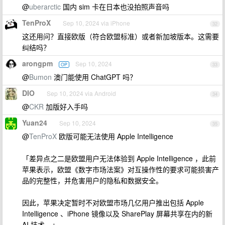
@
uberarctic
国内 sim 卡在日本也没拍照声音吗
TenProX
Sep 10, 2024 via iPhone
32
这还用问？直接欧版（符合欧盟标准）或者新加坡版本。这需要
纠结吗？
arongpm
Sep 10, 2024
OP
33
@
Bumon
澳门能使用 ChatGPT 吗？
DIO
Sep 10, 2024 via Android
34
@
CKR
加版好入手吗
Yuan24
Sep 10, 2024
35
@
TenProX
欧版可能无法使用 Apple Intelligence
「差异点之二是欧盟用户无法体验到 Apple Intelligence ，此前
苹果表示，欧盟《数字市场法案》对互操作性的要求可能损害产
品的完整性，并危害用户的隐私和数据安全。
因此，苹果决定暂时不对欧盟市场几亿用户推出包括 Apple
Intelligence 、iPhone 镜像以及 SharePlay 屏幕共享在内的新
AI 技术。」