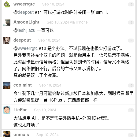
wweerrgtc
Sep 10, 2024
12
@
deepout
#11 可以打游戏时临时关闭一张 sim 卡
AmoonLight
Sep 10, 2024 via iPhone
13
@
leshijiazu
一直可以
deepout
Sep 10, 2024
14
@
wweerrgtc
#12 是个办法。不过我现在也很少打游戏了。
另外我再补充个双卡的问题，就是你用主卡，信号显示不满格，
此时副卡显示信号满格；但当切到副卡的时候，信号又不满格
了，网络依旧不行，后台的主卡又显示满格了。
真的就是双卡了个寂寞。
coolmint
Sep 10, 2024
15
今年剩下几个月可能会路过新加坡日本和加拿大，到时候看哪里
方便就哪里提一台 16Plus ，东西应该都一样
LieEar
Sep 10, 2024
16
大陆想用 AI ，是不是需要外版手机+外国 ID+代理。
这也太麻烦了
unmois
Sep 10, 2024
17