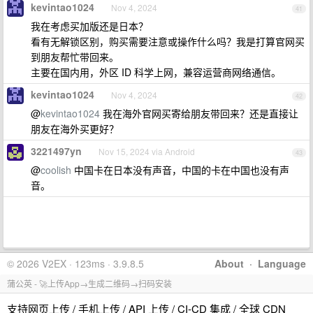
kevintao1024
Nov 4, 2024
41
我在考虑买加版还是日本？
看有无解锁区别，购买需要注意或操作什么吗？我是打算官网买
到朋友帮忙带回来。
主要在国内用，外区 ID 科学上网，兼容运营商网络通信。
kevintao1024
Nov 4, 2024
42
@
kevintao1024
我在海外官网买寄给朋友带回来？还是直接让
朋友在海外买更好？
3221497yn
Nov 15, 2024 via Android
43
@
coolish
中国卡在日本没有声音，中国的卡在中国也没有声
音。
© 2026 V2EX · 123ms · 3.9.8.5
About
·
Language
蒲公英 - 🚀上传App→生成二维码→扫码安装
支持网页上传 / 手机上传 / API 上传 / CI-CD 集成 / 全球 CDN