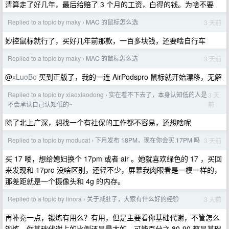
清算走了好几年，最后给赔了 3 个月的工资，白得的钱。为啥不要
Replied to a topic by maky
MAC 的鼠标怎么选
3 天前
›
妙控鼠标就行了，买好几年前那款，一百多块钱，还要啥自行车
Replied to a topic by maky
MAC 的鼠标怎么选
3 天前
›
@
xLuoBo
买到正版了，我的一连 AirPodspro 鼠标就开始漂移，无解
Replied to a topic by xiaoxiaodong
实在看不下去了，本身认知低的人是
3 天
›
前
不会承认自己认知低的~
除了北上广深，想找一个有社保的工作都不容易，还想啥呢
Replied to a topic by moducat
下月发布 18PM，现在你会买 17PM 吗
3 天前
›
买 17 喽，想给媳妇换个 17pm 或者 air 。她就喜欢绿色的 17 ，买回
来发现和 17pro 没啥区别，还轻不少，屏幕我肉眼看是一模一样的，
那差距就是一个摄像头和 4g 的内存。
Replied to a topic by linora
关于减肚子，大家有什么好的经验
3 天前
›
再补充一点，锻炼有用么？有用，但是主要看你基础代谢，不管怎么
锻炼，你基础代谢占的比例还是最大的。可能百分之 80-90 都是基础