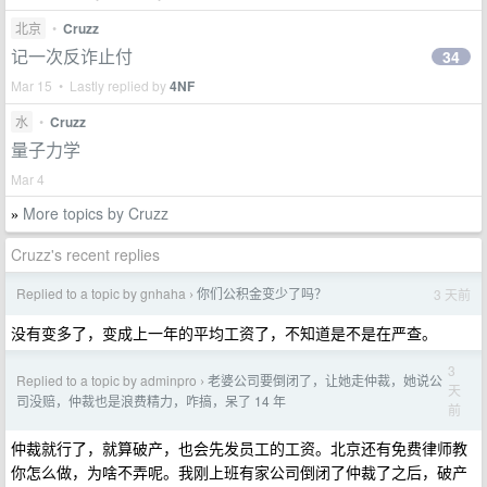
北京
•
Cruzz
记一次反诈止付
34
Mar 15 • Lastly replied by
4NF
水
•
Cruzz
量子力学
Mar 4
More topics by Cruzz
»
Cruzz's recent replies
Replied to a topic by gnhaha
你们公积金变少了吗？
3 天前
›
没有变多了，变成上一年的平均工资了，不知道是不是在严查。
3
Replied to a topic by adminpro
老婆公司要倒闭了，让她走仲裁，她说公
›
天
司没赔，仲裁也是浪费精力，咋搞，呆了 14 年
前
仲裁就行了，就算破产，也会先发员工的工资。北京还有免费律师教
你怎么做，为啥不弄呢。我刚上班有家公司倒闭了仲裁了之后，破产