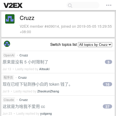
Cruzz
V2EX member #409014, joined on 2019-05-05 15:29:55
+08:00
Switch topics list
OpenAI
•
Cruzz
原来是没有 5 小时限制了
3
Jul 13 • Lastly replied by
AItsuki
程序员
•
Cruzz
现在已经下钻到挣小白的 token 钱了。
16
Jul 9 • Lastly replied by
ZhaokunZhang
Claude
•
Cruzz
这就是为啥我不爱用 cc
37
Jun 23 • Lastly replied by
yulgang