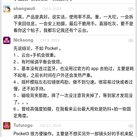
shangwuli
Oct 9, 2024
27
讲真，产品是真好。说实话，使用率不高。重，一大坨，一会拆
下来回信息，一会安上拍摄，最后干脆用手。直接吃灰，要不是
看你这个帖子，我都忘记我还有个云台。
Nicksong
Oct 9, 2024
28
先说结论，不如 Pocket 。
1 、云台+手机会很重。
2 、有时候调平衡会很烦。
3 、基本没有连过蓝牙，也没用过官方的 app 去拍过，主要是耗
不起电，之前长时间在户外还会发热严重。
4 、摇杆模拟左右拉镜很鸡肋，做不到匀速。很容易过快或者过
慢，还不如手持。
5 、磁吸背夹那款，摔了一次没注意背夹掉了，等到家才发现没
了。。。
6 、曾经高强度拍摄，在我看来云台最大用处是防抖+拍一些固
定角度。
Tufutogo
Oct 21, 2024
29
Pocket3 很方便操作。主要是不想买另外一部镜头好的手机来配