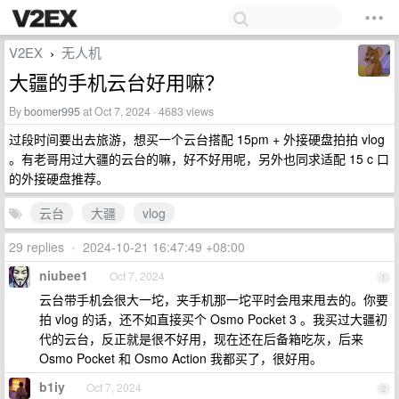
V2EX
无人机
›
大疆的手机云台好用嘛？
By
boomer995
at Oct 7, 2024 · 4683 views
过段时间要出去旅游，想买一个云台搭配 15pm + 外接硬盘拍拍 vlog
。有老哥用过大疆的云台的嘛，好不好用呢，另外也同求适配 15 c 口
的外接硬盘推荐。
云台
大疆
vlog
29 replies
•
2024-10-21 16:47:49 +08:00
niubee1
Oct 7, 2024
1
云台带手机会很大一坨，夹手机那一坨平时会甩来甩去的。你要
拍 vlog 的话，还不如直接买个 Osmo Pocket 3 。我买过大疆初
代的云台，反正就是很不好用，现在还在后备箱吃灰，后来
Osmo Pocket 和 Osmo Action 我都买了，很好用。
b1iy
Oct 7, 2024
2