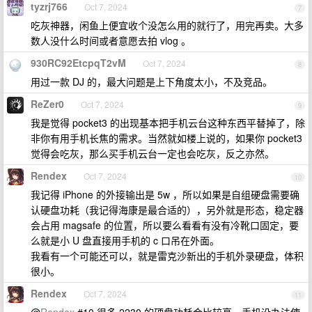
tyzrj766
Oct 7, 2024
7
吃灰神器，闲鱼上便宜收个没怎么用的就行了，用完再卖。大多
数人没什么时间或者意愿去拍 vlog 。
930RC92EtcpqT2vM
Oct 7, 2024
8
用过一款 DJ 的，最大问题是上下角度太小，不及竞品。
ReZer0
Oct 7, 2024
9
我是觉得 pocket3 的出现基本把手机云台这种东西平替掉了，除
非你有用手机长焦的需求。当然就如楼上说的，如果你 pocket3
觉得会吃灰，那么买手机云台一定也会吃灰，反之亦然。
Rendex
Oct 7, 2024
10
我记得 iPhone 的外接输出是 5w ，所以如果是自组硬盘需要确
认硬盘功耗（我记得海康是最合适的），另外就是形态，稳定器
会占用 magsafe 的位置，所以要么看看有没有冷靴口固定，要
么就是小 U 盘直接用手机的 c 口吊在外面。
我看有一个可能还可以，就是雷克沙新出的手机外录硬盘，体积
很小。
Rendex
Oct 7, 2024
11