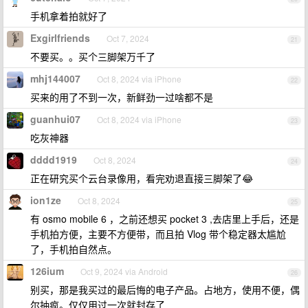
手机拿着拍就好了
Exgirlfriends
Oct 7, 2024
21
不要买。。买个三脚架万千了
mhj144007
Oct 8, 2024 via iPhone
22
买来的用了不到一次，新鲜劲一过啥都不是
guanhui07
Oct 8, 2024 via iPhone
23
吃灰神器
dddd1919
Oct 8, 2024
24
正在研究买个云台录像用，看完劝退直接三脚架了😂
ion1ze
Oct 8, 2024
25
有 osmo mobile 6 ，之前还想买 pocket 3 ,去店里上手后，还是
手机拍方便，主要不方便带，而且拍 Vlog 带个稳定器太尴尬
了，手机拍自然点。
126ium
Oct 9, 2024 via Android
26
别买，那是我买过的最后悔的电子产品。占地方，使用不便，偶
尔抽疯。仅仅用过一次就封存了