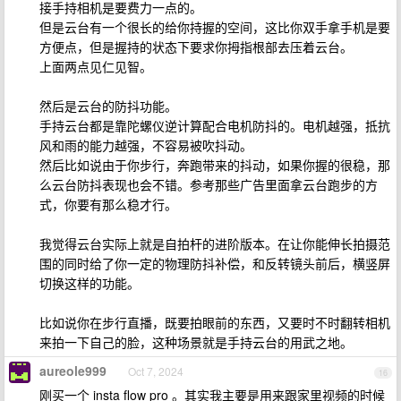
接手持相机是要费力一点的。
但是云台有一个很长的给你持握的空间，这比你双手拿手机是要
方便点，但是握持的状态下要求你拇指根部去压着云台。
上面两点见仁见智。
然后是云台的防抖功能。
手持云台都是靠陀螺仪逆计算配合电机防抖的。电机越强，抵抗
风和雨的能力越强，不容易被吹抖动。
然后比如说由于你步行，奔跑带来的抖动，如果你握的很稳，那
么云台防抖表现也会不错。参考那些广告里面拿云台跑步的方
式，你要有那么稳才行。
我觉得云台实际上就是自拍杆的进阶版本。在让你能伸长拍摄范
围的同时给了你一定的物理防抖补偿，和反转镜头前后，横竖屏
切换这样的功能。
比如说你在步行直播，既要拍眼前的东西，又要时不时翻转相机
来拍一下自己的脸，这种场景就是手持云台的用武之地。
aureole999
Oct 7, 2024
16
刚买一个 insta flow pro 。其实我主要是用来跟家里视频的时候