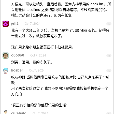
方便点，可以让镜头一直跟着我。因为支持苹果的 dock kit ，所
以用微信 facetime 之类的都可以自动追踪。不过确实挺沉的。
拍娃运动会什么的也还行，因为有长焦。
jeff2
Oct 7, 2024
17
我有一个大疆云台 3 代，当初也是为了记录 vlog 买的。记得只
带出去过一次，就放家里吃灰了。
现在用来给小朋友读英语打卡拍视频用。
o0o0o0
Oct 7, 2024
18
别买，没用。我的吃灰了。
licsber
Oct 7, 2024
19
吃灰神器 当时借同事已经吃灰的旧款对比 自己从京东买了个新
款
用了两次就给退货了 我想不到啥场景需要我按着手机稳定一个
方向拍
”真正有价值的是你值得记录的生活“
cutehalo
Oct 7, 2024
20