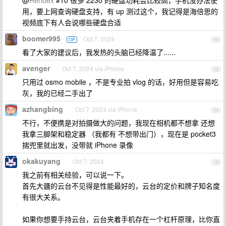
@
Rendex
#10 很多 2230 的硬盘功耗会比较高，手机没办法使
用，要上网查询硬盘支持，有 up 测过这个，我记得是海倍思的
视频底下有人会说哪些硬盘合适
boomer995
Oct 7, 2024
OP
12
看了大家的建议后，我发热的头脑已经降温了......
avenger
Oct 7, 2024 via iPhone
13
只用过 osmo mobile ，不是专业拍 vlog 的话，好用但是容易吃
灰，我的已经二手出了
azhangbing
Oct 7, 2024 via iPhone
14
不行，不便携是对拍摄做大的问题，我现在相机都不想拿 还想
我拿三脚架和稳定器 （我都有 不想带出门），现在是 pocket3
揣兜里就出发，没带就 iPhone 录像
okakuyang
Oct 7, 2024
15
我之前有相关经验，可以说一下。
首先大疆的云台不见得是性能最好的，云台的定价和牌子知名度
有很大关系。
如果你想要手持云台，云台夹着手机存在一个杠杆原理，比你直