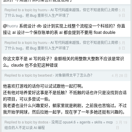
Replied to a topic by huoru
AI 写代码越来越强，但它不知道我们上周修
5 月
›
9 日
了什么 bug，把 Bug 重新引入生产环境了
@
huoru
系统设计 db 设计到实现上线整个流程没一个科班的？你直
接让 ai 设计一个保存账单的表 ai 都会提到不要用 float double
Replied to a topic by huoru
AI 写代码越来越强，但它不知道我们上周修
5 月
›
8 日
了什么 bug，把 Bug 重新引入生产环境了
你这文章不是 ai 写的段子？金额相关的用整数大整数不应该是常识
么。claude 也不会犯这种错误
Replied to a topic by bearbest
对象躺得太平了怎么办？
4 月 28 日
›
他喜欢打游戏的话你可以试试跟他一起打啊。
还有他对培养爱好这事是不是抵触？不抵触的话也许只是没找到合适
的项目，可以多尝试一些。
我老婆也没什么兴趣爱好，躺家里就是刷剧，之前我也苦恼过。不过
我开始学网球，然后拉她一起学，现在学了一年多她还挺有兴趣的。
Replied to a topic by dodoa
没用过 opus4.6 + agents + skills + mcp
3 月 19
›
日
组合的人不足以谈 AI 编程