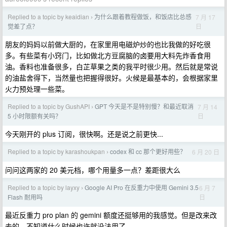
Replied to a topic by keaidian
为什么跟着教程做饭，和饭店比总感
7 月 17
›
日
觉差了点？
朋友的妈妈以前做大厨的，在家里用电磁炉炒的也比我做的好吃很
多。有些菜有小窍门，比如做北方豆腐脑的卤要用大料先炸香食用
油。香料也准备很多，白芷草果之类的我平时很少用。然后就是常说
的油盐舍得下，当然量也把握得很好。火候是最基本的，会根据家里
火力预处理一些菜。
Replied to a topic by GushAPI
GPT 今天是不是特别慢？和最近取消
7 月 14
›
日
5 小时限额有关吗？
今天刚开的 plus 订阅，很快啊。还是说之前更快...
Replied to a topic by karashoukpan
codex 和 cc 那个更好用些？
6 月 20 日
›
问问这两家的 20 美元档，哪个用量多一点？差距很大么
Replied to a topic by layxy
Google AI Pro 在反重力中使用 Gemini 3.5
6 月 7
›
日
Flash 耐用吗
最近反重力 pro plan 的 gemini 额度还挺够用的我感觉。但是改来改
去的，不知道什么时候也许就没法用了