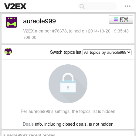
aureole999
打赏
V2EX member #78678, joined on 2014-10-26 19:35:43
+08:00
Switch topics list
Per aureole999's settings, the topics list is hidden
Deals
info, including closed deals, is not hidden
aureole999's recent replies