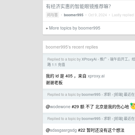
有经济实惠的智能眼镜推荐嘛？
问与答
•
boomer995
•
Oct 9, 2024
• Lastly replied
More topics by boomer995
»
boomer995's recent replies
Replied to a topic by
XProxyAi
推广
端午后开工，给 
›
›
路 1:1 充值
我的 id 是 405 ，来自
xproxy.ai
谢谢老板
Replied to a topic by
boomer995
求职
[前端] 最近
›
›
@
wodewone
#29 额 不了 北京是我的伤心地
Replied to a topic by
boomer995
求职
[前端] 最近
›
›
@
sdasgasrgsdg
#22 暂时还没有这个想法