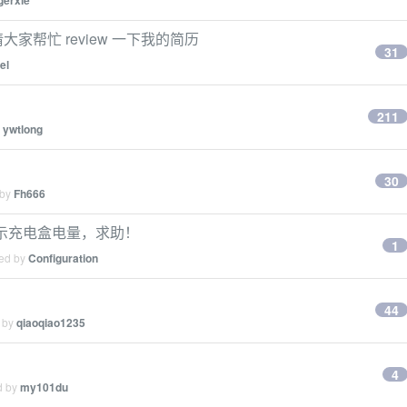
gerxie
家帮忙 review 一下我的简历
31
el
？
211
y
ywtlong
30
 by
Fh666
件不显示充电盒电量，求助！
1
ied by
Configuration
44
d by
qiaoqiao1235
4
d by
my101du