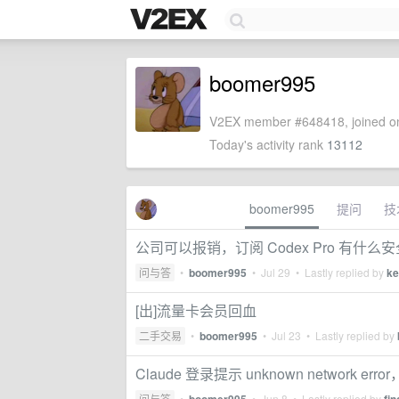
boomer995
V2EX member #648418, joined on
Today's activity rank
13112
boomer995
提问
技
公司可以报销，订阅 Codex Pro 有什
问与答
•
boomer995
•
Jul 29
• Lastly replied by
ke
[出]流量卡会员回血
二手交易
•
boomer995
•
Jul 23
• Lastly replied by
Claude 登录提示 unknown network err
问与答
•
•
Jun 8
• Lastly replied by