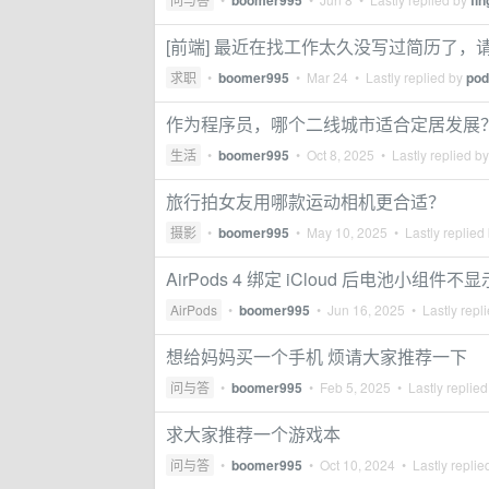
boomer995
fin
[前端] 最近在找工作太久没写过简历了，请大
求职
•
boomer995
•
Mar 24
• Lastly replied by
pod
作为程序员，哪个二线城市适合定居发展
生活
•
boomer995
•
Oct 8, 2025
• Lastly replied b
旅行拍女友用哪款运动相机更合适？
摄影
•
boomer995
•
May 10, 2025
• Lastly replied
AirPods 4 绑定 iCloud 后电池小组
AirPods
•
boomer995
•
Jun 16, 2025
• Lastly repl
想给妈妈买一个手机 烦请大家推荐一下
问与答
•
boomer995
•
Feb 5, 2025
• Lastly replie
求大家推荐一个游戏本
问与答
•
boomer995
•
Oct 10, 2024
• Lastly replie