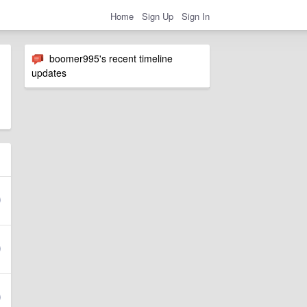
Home
Sign Up
Sign In
boomer995's recent timeline
updates