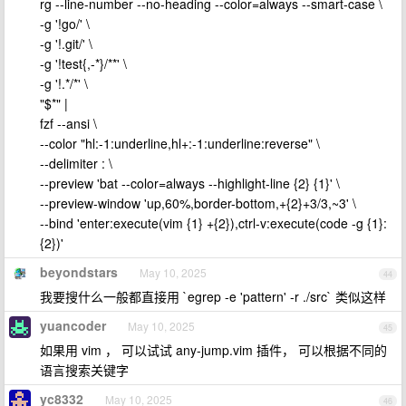
rg --line-number --no-heading --color=always --smart-case \
-g '!go/' \
-g '!.git/' \
-g '!test{,-*}/**' \
-g '!.*/*' \
"$*" |
fzf --ansi \
--color "hl:-1:underline,hl+:-1:underline:reverse" \
--delimiter : \
--preview 'bat --color=always --highlight-line {2} {1}' \
--preview-window 'up,60%,border-bottom,+{2}+3/3,~3' \
--bind 'enter:execute(vim {1} +{2}),ctrl-v:execute(code -g {1}:
{2})'
beyondstars
May 10, 2025
44
我要搜什么一般都直接用 `egrep -e 'pattern' -r ./src` 类似这样
yuancoder
May 10, 2025
45
如果用 vim ， 可以试试 any-jump.vim 插件， 可以根据不同的
语言搜索关键字
yc8332
May 10, 2025
46