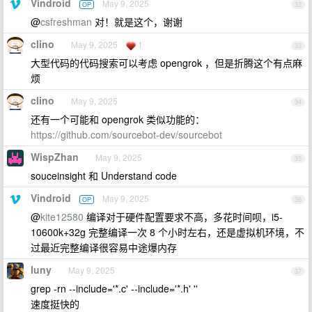
Vindroid
May 9, 2025
OP
32
@
csfreshman
对！就是这个，谢谢
clino
May 9, 2025
1
33
大型代码的代码搜索可以考虑 opengrok ，但是折腾这个有点麻
烦
clino
May 9, 2025
34
还有一个可能和 opengrok 类似功能的：
https://github.com/sourcebot-dev/sourcebot
WispZhan
May 9, 2025
35
souceinsight 和 Understand code
Vindroid
May 9, 2025
OP
36
@
kite12580
编译对于硬件配置要求不高，多花时间呗，i5-
10600k+32g 完整编译一次 8 个小时左右，还是虚拟机环境，不
过最近完整编译很容易中途爆内存
luny
May 9, 2025
37
grep -rn --include='*.c' --include='*.h' ''
速度挺快的