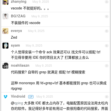
zhanying
May 9, 2025
3
vscode 不就挺好的。。。
BG7ZAG
May 9, 2025
4
不装插件的 vscode
everyx
May 9, 2025
5
Zed
syam
May 9, 2025
6
个人觉得安装一个命令 ack 效果还可以 找文件可以搭配 fzf
不见得非要用 IDE 你的项目太大了 打算都放上去么
noahliaszn
May 9, 2025
7
代码搜索? 自带的 grep 就满足 搭配 fzf 模糊搜索
这种 monorepo 用 fd+grep+fzf 基本都能搜到 grep 也可以换成
ripgrep
Vindroid
May 9, 2025
OP
8
@
qping
大多数 IDE 都太占内存了，电脑配置原因没法用太吃内
存的软件。我记得好多年前有用过一款很阳春的代码搜索，界面