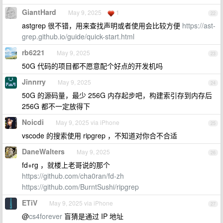
GiantHard
May 9, 2025
1
22
astgrep 很不错，用来查找声明或者使用会比较方便
https://ast-
grep.github.io/guide/quick-start.html
rb6221
May 9, 2025
23
50G 代码的项目都不愿意配个好点的开发机吗
Jinnrry
May 9, 2025
24
50G 的源码量，最少 256G 内存起步吧，构建索引存到内存后
256G 都不一定放得下
Noicdi
May 9, 2025 via iPhone
25
vscode 的搜索使用 ripgrep ，不知道对你合不合适
DaneWalters
May 9, 2025
26
fd+rg ，就楼上老哥说的那个
https://github.com/cha0ran/fd-zh
https://github.com/BurntSushi/ripgrep
ETiV
May 9, 2025 via iPhone
27
@
cs4forever
盲猜是通过 IP 地址