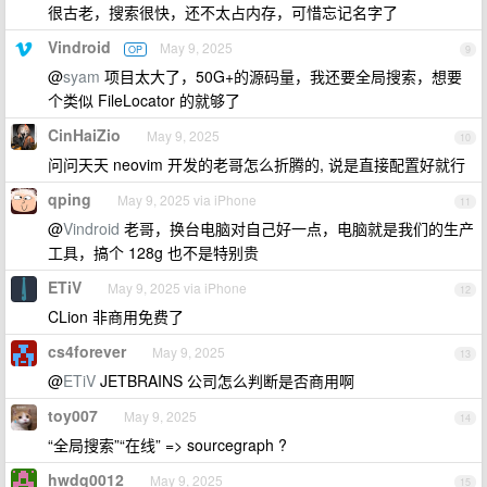
很古老，搜索很快，还不太占内存，可惜忘记名字了
Vindroid
May 9, 2025
OP
9
@
syam
项目太大了，50G+的源码量，我还要全局搜索，想要
个类似 FileLocator 的就够了
CinHaiZio
May 9, 2025
10
问问天天 neovim 开发的老哥怎么折腾的, 说是直接配置好就行
qping
May 9, 2025 via iPhone
11
@
Vindroid
老哥，换台电脑对自己好一点，电脑就是我们的生产
工具，搞个 128g 也不是特别贵
ETiV
May 9, 2025 via iPhone
12
CLion 非商用免费了
cs4forever
May 9, 2025
13
@
ETiV
JETBRAINS 公司怎么判断是否商用啊
toy007
May 9, 2025
14
“全局搜索”“在线” => sourcegraph ?
hwdq0012
May 9, 2025
15