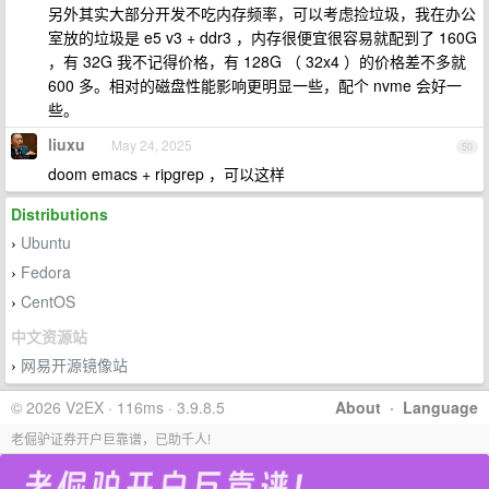
另外其实大部分开发不吃内存频率，可以考虑捡垃圾，我在办公
室放的垃圾是 e5 v3 + ddr3 ，内存很便宜很容易就配到了 160G
，有 32G 我不记得价格，有 128G （ 32x4 ）的价格差不多就
600 多。相对的磁盘性能影响更明显一些，配个 nvme 会好一
些。
liuxu
May 24, 2025
50
doom emacs + ripgrep ，可以这样
Distributions
Ubuntu
›
Fedora
›
CentOS
›
中文资源站
网易开源镜像站
›
© 2026 V2EX · 116ms · 3.9.8.5
About
·
Language
老倔驴证券开户巨靠谱，已助千人!