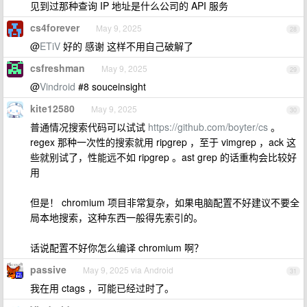
见到过那种查询 IP 地址是什么公司的 API 服务
cs4forever
May 9, 2025
28
@
ETiV
好的 感谢 这样不用自己破解了
csfreshman
May 9, 2025
29
@
Vindroid
#8 souceinsight
kite12580
May 9, 2025
30
普通情况搜索代码可以试试
https://github.com/boyter/cs
。
regex 那种一次性的搜索就用 ripgrep ，至于 vimgrep ，ack 这
些就别试了，性能远不如 ripgrep 。ast grep 的话重构会比较好
用
但是！ chromium 项目非常复杂，如果电脑配置不好建议不要全
局本地搜索，这种东西一般得先索引的。
话说配置不好你怎么编译 chromium 啊？
passive
May 9, 2025 via Android
31
我在用 ctags ，可能已经过时了。