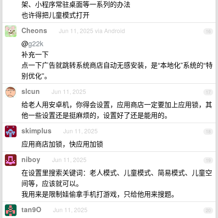
架、小程序常驻桌面等一系列的办法
也许得把儿童模式打开
Cheons
Jun 11, 2025 via Android
16
@
g22k
补充一下
点一下广告就跳转系统商店自动无感安装，是“本地化”系统的“特
别优化”。
slcun
Jun 11, 2025
17
给老人用安卓机，你得会设置，应用商店一定要加上应用锁，其
他一些设置还是挺麻烦的，设置好了还是能用的。
skimplus
Jun 11, 2025
18
应用商店加锁，快应用加锁
niboy
Jun 11, 2025
19
在设置里搜索关键词：老人模式、儿童模式、简易模式、儿童空
间等，应该就可以。
我用来是限制娃偷拿手机打游戏，只给他用来搜题。
tan9O
Jun 11, 2025
20