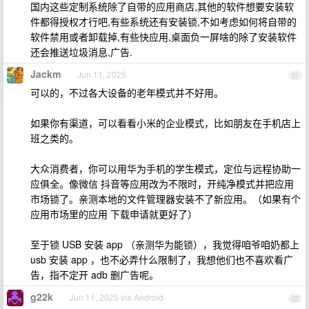
国内这些定制系统除了自带的应用商店,其他的软件想要安装软
件都得授权才行吧,有些系统还有安装锁,不如考虑如何将自带的
软件禁用或者卸载掉,有些快应用,桌面负一屏啥的除了安装软件
还会推送垃圾消息,广告.
Jackm
Jun 11, 2025
21
可以的，不过各大设备的老年模式并不好用。
如果你有渠道，可以看看小米的企业模式，比如朋友在手机店上
班之类的。
大众消费者，你可以用华为手机的学生模式，定位与远程协助一
应俱全。像微信 抖音等应用改为不限时，开纯净模式并把应用
市场锁了。亲测本地的文件管理器安装不了新应用。（如果有个
应用市场里的应用 下载申请就更好了）
至于锁 USB 安装 app （亲测华为能锁），我觉得咱爷咱奶都上
usb 安装 app ，也不必弄什么限制了，我想他们也不喜欢看广
告，指不定开 adb 删广告呢。
g22k
Jun 11, 2025 via Android
22