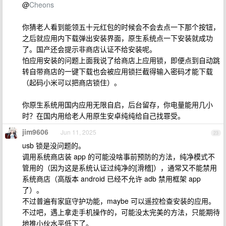
@
Cheons
你猜老人看到能领五十元红包的时候会不会去点一下那个按钮，
之后就应用内下载弹出安装界面，原生系统点一下安装就成功
了。国产还会提示非商店认证不给安装呢。
怕应用安装的问题上面我说了给商店上应用锁，即便点到自动跳
转自带商店的一键下载也会被应用锁拦截得输入密码才能下载
（起码小米可以把商店锁住）。
你原生系统用国内应用无限自启，后台留存，你电量能用几小
时？在国内用给老人用原生安卓纯纯给自己找罪受。
jim9606
Jun 11, 2025
23
usb 锁是没问题的。
调用系统商店装 app 的可能没啥事前预防的方法，纯净模式不
管用的（因为这是系统认证过纯净的[滑稽]），通常又不能禁用
系统商店（高版本 android 已经不允许 adb 禁用框架 app
了）。
不过普遍有家庭守护功能，maybe 可以遥控检查安装的应用。
不过吧，遇上拿走手机操作的，可能没太完美的方法，只能期待
地推小伙水平低下了。