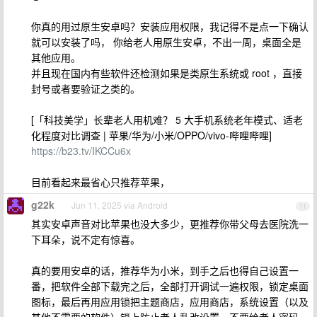
你真的用过原生安卓吗？安装应用权限，我记得不是点一下确认
就可以安装了吗， 你给老人用原生安卓，不出一周，桌面全是
其他应用。
并且现在国内有些软件还检测如果是类原生系统或 root ，直接
封号或者要验证之类的。
[「科技美学」长辈老人用机难？ 5 大手机系统老年模式、适老
化程度对比调查 | 苹果/华为/小米/OPPO/vivo-哔哩哔哩]
https://b23.tv/IKCCu6x
目前看起来最省心只推荐苹果，
g22k
Jun 11, 2025 via Android
11
其实安卓声音对比苹果也没大多少，更推荐你带父母去医院洗一
下耳朵，说不定有惊喜。
真的要用安卓的话，推荐华为小米，到手之后也得自己设置一
番，把软件全部下载完之后，全部打开调试一遍权限，锁定桌面
图标，最后再用应用锁把主题商店，应用商店，系统设置（以及