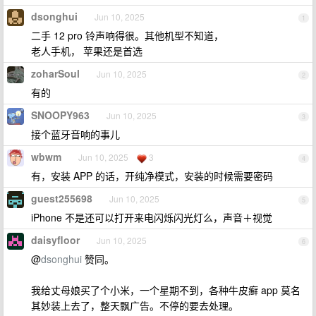
dsonghui
Jun 10, 2025
1
二手 12 pro 铃声响得很。其他机型不知道，
老人手机， 苹果还是首选
zoharSoul
Jun 10, 2025
2
有的
SNOOPY963
Jun 10, 2025
3
接个蓝牙音响的事儿
wbwm
Jun 10, 2025
3
4
有，安装 APP 的话，开纯净模式，安装的时候需要密码
guest255698
Jun 10, 2025
5
iPhone 不是还可以打开来电闪烁闪光灯么，声音＋视觉
daisyfloor
Jun 10, 2025
6
@
dsonghui
赞同。
我给丈母娘买了个小米，一个星期不到，各种牛皮癣 app 莫名
其妙装上去了，整天飘广告。不停的要去处理。