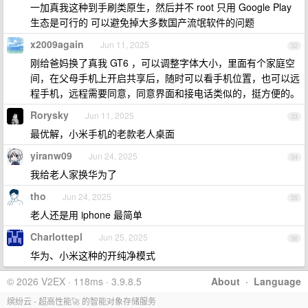
一加真我这种到手刷类原生，然后并不 root 只用 Google Play
生态是可行的 可以避免掉大多数国产流氓软件的问题
x2009again
Jun 11, 2025
32
刚给爸妈换了真我 GT6 ，可以调整字体大小，里面有个家庭空
间，在父母手机上开启共享后，随时可以看手机位置，也可以远
程手机，远程需要同意，同意界面和接电话类似的，挺方便的。
Rorysky
Jun 11, 2025
33
最优解，小米手机的老款老人桌面
yiranw09
Jun 24, 2025
34
我给老人家换华为了
tho
Jun 24, 2025
35
老人还是用 iphone 最简单
Charlottepl
Jun 25, 2025
36
华为、小米这种的开纯净模式
© 2026 V2EX · 118ms · 3.9.8.5
About
·
Language
缤纷云 - 超高性能🚀 的智能对象存储服务