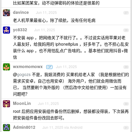
比如某团某宝，动不动弹密码的体验还是很差的
davince
Jun 11, 2025
27
老人机苹果最省心，除了续航，没有任何毛病
yc8332
Jun 11, 2025
28
不安装 app ，把网络关了不就行了。。不过说实话用苹果对老
人最友好，给我妈用的 iphone8plus ，好多年了。也不担心乱安
装什么 app ，也不用怕乱点广告啥的。。基本他们就用抖音+微
信
wxmomomowx
Jun 11, 2025
OP
29
@
gogozs
不是，我姐消费的 买果机给老人家 （我是根据他们的
需求买安卓，自己也用安卓） 海外用户，他们就会用微信而
已， 当然要刷个海外版的 （然后改中文给他们使用）一加没有
问题吧？
MoonLin
Jun 11, 2025
30
root 后把应用安装组件备份然后删掉，想装都没得装，下次装再
把安装组件备份改回去即可。
Admin8012
Jun 11, 2025 via Android
31