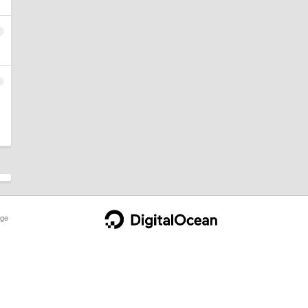
7
8
ge