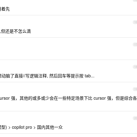
 用着先
1
点,但还是不怎么滴
1
1
 不想动脑了直接//写逻辑注释, 然后回车等提示按 tab...
1
cursor 强，其他的或多或少会在一些特定场景下比 cursor 强，但是综合各
2
模型) > copilot pro > 国内其他一众