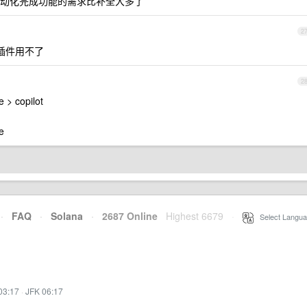
动化完成功能的需求比补全大多了
2
urf 插件用不了
2
 > copilot
e
·
FAQ
·
Solana
·
2687 Online
Highest 6679
·
Select Langua
03:17
·
JFK 06:17