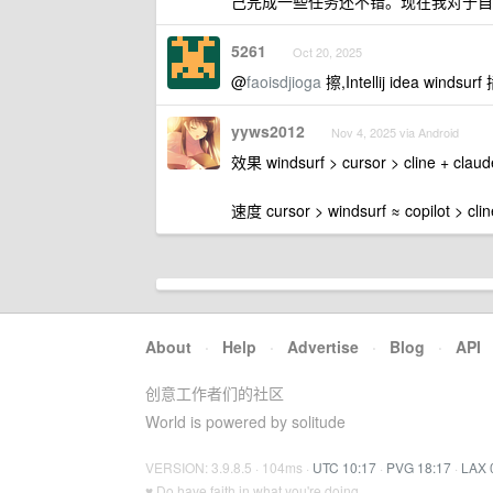
己完成一些任务还不错。现在我对于自
5261
Oct 20, 2025
@
faoisdjioga
擦,Intellij idea winds
yyws2012
Nov 4, 2025 via Android
效果 windsurf > cursor > cline + claude
速度 cursor > windsurf ≈ copilot > clin
About
·
Help
·
Advertise
·
Blog
·
API
创意工作者们的社区
World is powered by solitude
VERSION: 3.9.8.5 · 104ms ·
UTC 10:17
·
PVG 18:17
·
LAX 
♥ Do have faith in what you're doing.