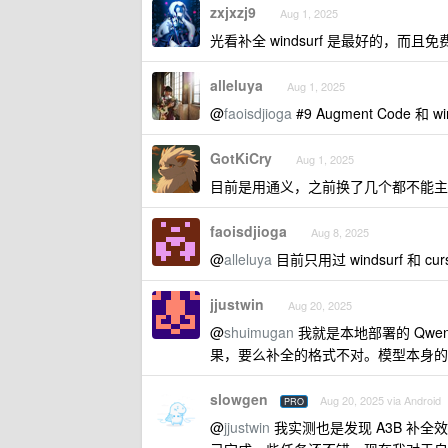
zxjxzj9
Aug 1, 2025
光看补全 windsurf 是最好的，而且免费
alleluya
Aug 1, 2025
@
faoisdjioga
#9 Augment Code 和 wi
GotKiCry
Aug 1, 2025
目前是用通义，之前换了几个都不能主
faoisdjioga
Aug 8, 2025
@
alleluya
目前只用过 windsurf 和 c
jjustwin
Aug 20, 2025
@
shuimugan
我就是本地部署的 Qwen3
果，要么补全的格式不对。模型本身的
slowgen
Aug 20, 2025 via Android
PRO
@
jjustwin
我实测也是发现 A3B 补全效果确实