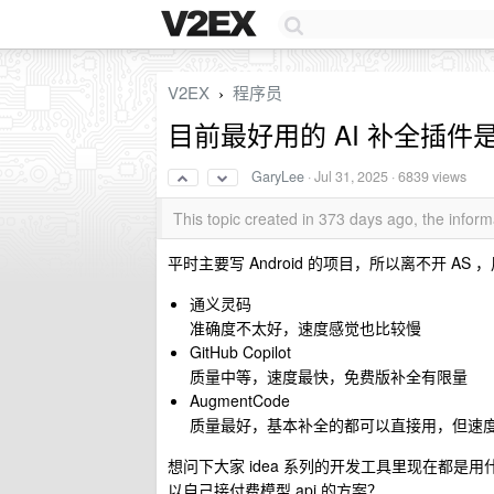
V2EX
程序员
›
目前最好用的 AI 补全插件
GaryLee
·
Jul 31, 2025
· 6839 views
This topic created in 373 days ago, the info
平时主要写 Android 的项目，所以离不开 AS
通义灵码
准确度不太好，速度感觉也比较慢
GitHub Copilot
质量中等，速度最快，免费版补全有限量
AugmentCode
质量最好，基本补全的都可以直接用，但速
想问下大家 idea 系列的开发工具里现在都是用
以自己接付费模型 api 的方案？