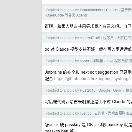
Replied to a topic by
formulahendry
Claude
基于微信
›
›
OpenCode 等各类 Agent！
群聊、和家人朋友共用等场景才有意义吧。自己单人使用
Replied to a topic by
squirrel7105
程序员
大家在用 o
›
›
oc 对 Claude 模型支持不好，缓存写入率远远低
Replied to a topic by
sivyer
编辑器
Java 程序员使
›
›
Jetbrains 的补全和 next edit sugges
配合
https://github.com/zhukunpenglinyutong/
Replied to a topic by
Rust2015
Google
Gemini 和 
›
›
写后端代码，哈吉米明显还是比不过 Claude 的，
Replied to a topic by
livenpc
云计算
为啥国服腾讯云登
›
›
@
actck
硬 passkey 是 OK ，但软 pass
passkey ban 掉