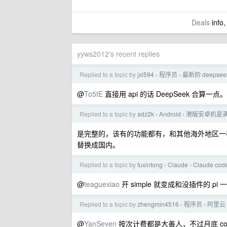
Deals
info,
yyws2012's recent replies
Replied to a topic by
jxl594
程序员
最新的 deepse
›
›
@
To5tE
直接用 api 的话 DeepSeek 合算一点。
Replied to a topic by
adz2k
Android
港版安卓机是
›
›
是完整的，该有的功能都有，和其他海外地区一
替换成国内。
Replied to a topic by
fuxintong
Claude
Claude c
›
›
@
teaguexiao
开 simple 就变成和没插件的 p
Replied to a topic by
zhengmin4516
程序员
阿里云 t
›
›
@
YanSeven
按次计费都是大善人，不过月底 cop