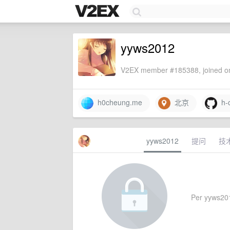
yyws2012
V2EX member #185388, joined on
h0cheung.me
北京
h-
yyws2012
提问
技
Per yyws2012