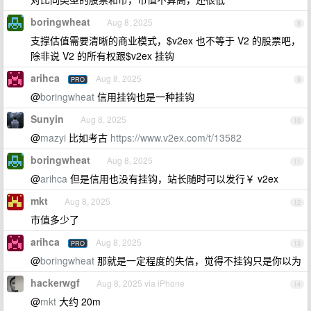
boringwheat
Aug 8, 2025
8
支撑估值需要清晰的商业模式，$v2ex 也不等于 V2 的股票吧，
除非说 V2 的所有权跟$v2ex 挂钩
arihca
Aug 8, 2025
PRO
9
@
boringwheat
信用挂钩也是一种挂钩
Sunyin
Aug 8, 2025
10
@
mazyi
比如考古
https://www.v2ex.com/t/13582
boringwheat
Aug 8, 2025
11
@
arihca
但是信用也没有挂钩，站长随时可以发行￥ v2ex
mkt
Aug 8, 2025
12
市值多少了
arihca
Aug 8, 2025
PRO
13
@
boringwheat
那就是一定程度的失信，觉得不挂钩只是你以为
hackerwgf
Aug 8, 2025 via iPhone
14
@
mkt
大约 20m