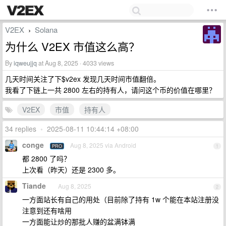
V2EX
Solana
›
为什么 V2EX 市值这么高？
By
iqweujjq
at Aug 8, 2025 · 4033 views
几天时间关注了下$v2ex 发现几天时间市值翻倍。
我看了下链上一共 2800 左右的持有人，请问这个币的价值在哪里？
V2EX
市值
持有人
34 replies
•
2025-08-11 10:44:14 +08:00
conge
Aug 8, 2025 via Android
PRO
1
都 2800 了吗？
上次看（昨天）还是 2300 多。
Tiande
Aug 8, 2025
2
一方面站长有自己的用处（目前除了持有 1w 个能在本站注册没
注意到还有啥用
一方面能让炒的那批人赚的盆满钵满