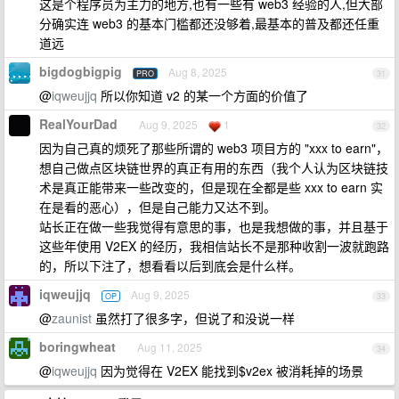
这是个程序员为主力的地方,也有一些有 web3 经验的人,但大部
分确实连 web3 的基本门槛都还没够着,最基本的普及都还任重
道远
bigdogbigpig
Aug 8, 2025
PRO
31
@
iqweujjq
所以你知道 v2 的某一个方面的价值了
RealYourDad
Aug 9, 2025
1
32
因为自己真的烦死了那些所谓的 web3 项目方的 "xxx to earn"，
想自己做点区块链世界的真正有用的东西（我个人认为区块链技
术是真正能带来一些改变的，但是现在全都是些 xxx to earn 实
在是看的恶心），但是自己能力又达不到。
站长正在做一些我觉得有意思的事，也是我想做的事，并且基于
这些年使用 V2EX 的经历，我相信站长不是那种收割一波就跑路
的，所以下注了，想看看以后到底会是什么样。
iqweujjq
Aug 9, 2025
OP
33
@
zaunist
虽然打了很多字，但说了和没说一样
boringwheat
Aug 11, 2025
34
@
iqweujjq
因为觉得在 V2EX 能找到$v2ex 被消耗掉的场景