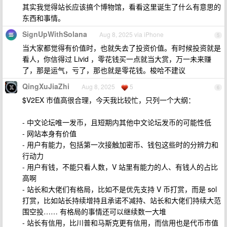
其实我觉得站长应该搞个博物馆，看看这里诞生了什么有意思的
东西和事情。
SignUpWithSolana
Aug 8, 2025 via iPhone
5
当大家都觉得有价值时，也就失去了投资价值。有时候投资就是
看人，你信得过 Livid ，零花钱买一点就当大赏，万一未来赚
了，那是运气，亏了，那也就是零花钱。梭哈不建议
QingXuJiaZhi
Aug 8, 2025
5
6
$V2EX 市值高很合理，今天我比较忙，只列一个大纲：
- 中文论坛唯一发币，且短期内其他中文论坛发币的可能性低
- 网站本身有价值
- 用户有能力，包括第一次接触加密币、钱包这些时的分辨力和
行动力
- 用户有钱，不能只看人数，V 站里有能力的人、有钱人的占比
高啊
- 站长和大佬们有格局，比如不是优先支持 V 币打赏，而是 sol
打赏，比如站长持续增持且承诺不减持、站长和大佬们持续大范
围空投…… 有格局的事情还可以继续数一大堆
- 站长有信用，比川普和马斯克更有信用，而信用也是代币市值