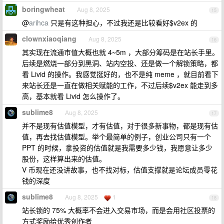
boringwheat
Aug 8, 2025
15
@
arihca
只是有这种担心，不过我还是比较看好$v2ex 的
clownxiaoqiang
Aug 8, 2025
16
其实现在流通市值大概也就 4~5m ，大部分筹码是在站长手里。
后续是燃烧一部分到黑洞、站内空投、还是做一个解锁策略，都
看 Livid 的操作。我感觉挺好的，也不是纯 meme ，就目前看下
来站长还是一直在做相关赋能的工作，不过后续$v2ex 能走到多
高，基本就看 Livid 怎么操作了。
sublime8
Aug 8, 2025
17
并不是现有估值模型，才有估值，对于很多新事物，都是现有估
值，再去找估值模型。举个最简单的例子，创业公司只有一个
PPT 的时候，拿投资的估值就是我需要多少钱，我愿意让多少
股份，这样算出来的估值。
V 币现在还没讲故事，也不找对标，估值支撑就是论坛成员零花
钱的深度
sublime8
Aug 8, 2025
1
18
站长锁的 75% 大概率不会进入交易市场，而是会用社区投票的
方式奖励给优秀创作者