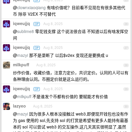
OP
25
@
clownxiaoqiang
有啥价值呢？目前看不见现在有很多其他代
币 除非 V2EX 不可替代
iqweujjq
Aug 8, 2025
OP
26
@
sublime8
零花钱支撑 这个说法很合适 不知道以后有啥发挥空
间
iqweujjq
Aug 8, 2025
OP
27
@
mazyi
那不是垄断了 以后$v2ex 变现还是要换成 u
milkpuff
Aug 8, 2025
28
炒作价值，收藏价值，注意力定价，共识定价。认同的人可以有
各种理由认同。币圈定价就是这么运行的。
iqweujjq
Aug 8, 2025
OP
29
@
milkpuff
不是谁发个币都有价值的 要赋能才有价值
lazyeo
Aug 8, 2025
30
@
mazyi
因为很多人根本没接触过 web3,即便现开钱包也没有作
为 gas 使用的 sol,先支持 sol 的打赏是希望有更多人能持有最基
本的 sol 可以尝试 web3 的交互操作,这几天其实很明显了,虽然