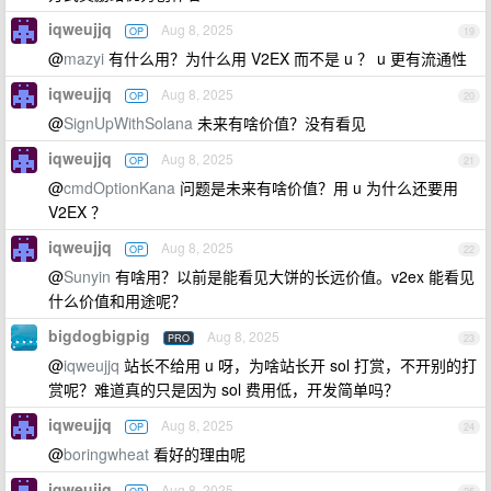
iqweujjq
Aug 8, 2025
OP
19
@
mazyi
有什么用？为什么用 V2EX 而不是 u ？ u 更有流通性
iqweujjq
Aug 8, 2025
OP
20
@
SignUpWithSolana
未来有啥价值？没有看见
iqweujjq
Aug 8, 2025
OP
21
@
cmdOptionKana
问题是未来有啥价值？用 u 为什么还要用
V2EX ？
iqweujjq
Aug 8, 2025
OP
22
@
Sunyin
有啥用？以前是能看见大饼的长远价值。v2ex 能看见
什么价值和用途呢？
bigdogbigpig
Aug 8, 2025
PRO
23
@
iqweujjq
站长不给用 u 呀，为啥站长开 sol 打赏，不开别的打
赏呢？难道真的只是因为 sol 费用低，开发简单吗？
iqweujjq
Aug 8, 2025
OP
24
@
boringwheat
看好的理由呢
iqweujjq
Aug 8, 2025