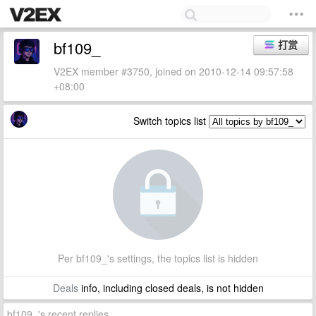
bf109_
打赏
V2EX member #3750, joined on 2010-12-14 09:57:58
+08:00
Switch topics list
Per bf109_'s settings, the topics list is hidden
Deals
info, including closed deals, is not hidden
bf109_'s recent replies