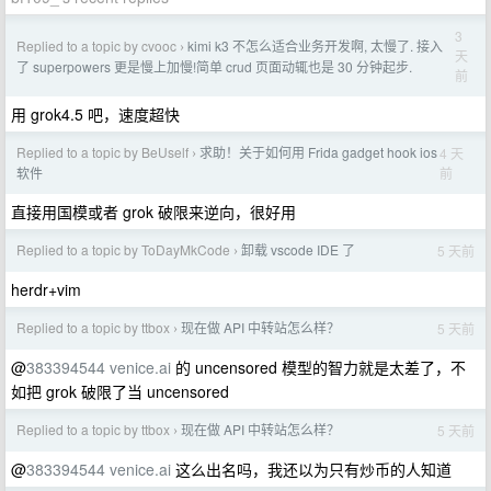
3
Replied to a topic by cvooc
kimi k3 不怎么适合业务开发啊, 太慢了. 接入
›
天
了 superpowers 更是慢上加慢!简单 crud 页面动辄也是 30 分钟起步.
前
用 grok4.5 吧，速度超快
Replied to a topic by BeUself
求助！关于如何用 Frida gadget hook ios
4 天
›
前
软件
直接用国模或者 grok 破限来逆向，很好用
Replied to a topic by ToDayMkCode
卸载 vscode IDE 了
5 天前
›
herdr+vim
Replied to a topic by ttbox
现在做 API 中转站怎么样？
5 天前
›
@
383394544
venice.ai
的 uncensored 模型的智力就是太差了，不
如把 grok 破限了当 uncensored
Replied to a topic by ttbox
现在做 API 中转站怎么样？
5 天前
›
@
383394544
venice.ai
这么出名吗，我还以为只有炒币的人知道