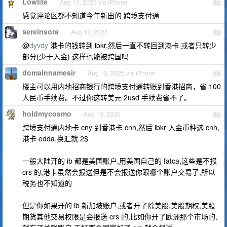
Lowlife
Aug 13, 2025 via iPhone
12
感觉评论区都不知道今年新出的 跨境支付通
sereinsora
Aug 13, 2025
13
@
dyvdy
港卡的钱转到 ibkr,然后一直不转回到港卡 或者只转少
部分(少于入金) 这样也能被跨国吗
domainnamesir
Aug 13, 2025 via iPhone
14
楼主可以用内地招商银行的跨境支付通转账到香港招商，省 100
人民币手续费。不过你这转美元 2usd 手续费省不了。
holdmycosmo
Aug 13, 2025
15
跨境支付通内地卡 cny 到香港卡 cnh,然后 ibkr 入金币种选 cnh,
港卡 edda,换汇就 2$
一般大陆开的 ib 都是美国账户,用美国自己的 fatca,这些是不报
crs 的,港卡虽然会报送但是不会报送你跟哪个账户交易了,所以
税务也不知道的
但是你如果开的 ib 新加坡账户,或者开了除美股,美股期权,美股
期货其他交易权限是会报送 crs 的,比如你开了欧洲那个市场的,