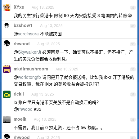
XYxe
Aug 13, 2025
33
我的民生银行香港卡 限制 90 天内只能接受 3 笔国内的转账😭
bzshow1
Aug 13, 2025
34
@
sereinsora
不能被跨国
rhwood
Aug 13, 2025
35
@
SkywalkerJi
必须回复一下，确实可以不换汇，但不换汇，产
生的美元负债都会收你利息。
mkdirmushroom
Aug 13, 2025
36
@
worldtongfb
请问是开了就会报送吗，比如我 ibkr 开了港股的
交易权限，我在 ikbr 的美股收益会被报送吗？
rickll
Aug 13, 2025
37
ib 账户里只有港币买美股不是自动换汇的吗？
@
rhwood
#35
moeik
Aug 13, 2025
38
不需要，我目前 0 损走资，还不占 5w 额度。。
rhwood
Aug 13, 2025
39