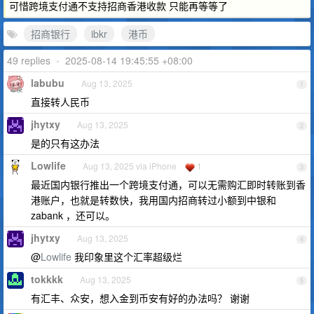
可惜跨境支付通不支持招商香港收款 只能再等等了
招商银行
ibkr
港币
49 replies
•
2025-08-14 19:45:55 +08:00
labubu
Aug 13, 2025
1
直接转人民币
jhytxy
Aug 13, 2025
2
是的只有这办法
Lowlife
Aug 13, 2025 via iPhone
1
3
最近国内银行推出一个跨境支付通，可以无需购汇即时转账到香
港账户，也就是转数快，我用国内招商转过小额到中银和
zabank ，还可以。
jhytxy
Aug 13, 2025
4
@
Lowlife
我印象里这个汇率超级烂
tokkkk
Aug 13, 2025
5
有汇丰、众安，想入金到币安有好的办法吗？ 谢谢