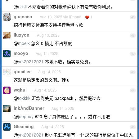
@
rickll
不妨看看你的对帐单确认下有没有收你利息。
guanaco
Aug 13, 2025 via iPhone
1
40
招行跨境支付通不支持招行香港收款
liuxyon
Aug 13, 2025
41
@
moeik
怎么 0 损走 不占额度
mooyo
Aug 14, 2025
42
@
yrk20212021
本地不收，确实是免费。
qbmiller
Aug 14, 2025
43
这就是稳定币的意义啊。转 u
wqhui
Aug 14, 2025
44
@
tokkkk
汇款到美元 backpack ，然后提过去
InkAndBanner
Aug 14, 2025
45
@
joephuy
#20 忘了具体原因了 。。。或许不用吧
Gleaming
Aug 14, 2025
46
@
yrk20212021
ibkr 电汇选项有一个 您的银行是否位于中国大