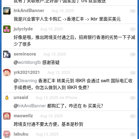
就有了关联账户,正好那个国家加了 crs 就会报送
InkAndBanner
Aug 13, 2025
16
我是兴业寰宇人生卡购汇 ->香港汇丰 -> ikbr 里面买美元
julyclyde
Aug 13, 2025
17
好像是哦，推出跨境支付通之后，招商银行香港的劣势一下子减
少了很多
sereinsora
Aug 13, 2025
18
@
worldtongfb
感谢答疑
yrk20212021
Aug 13, 2025
19
@
Gleaming
香港汇丰 转美元到 IBKR 会通过 swift 国际电汇收
手续费吧，你怎么做到入到 IBKR 免费？
unsaid
Aug 13, 2025 via iPhone
20
@
InkAndBanner
都购汇了，咋还在 ib 买美元？
maxwellz
Aug 13, 2025
21
跨境支付通不要太方便，基本是秒到
labubu
Aug 13, 2025
22