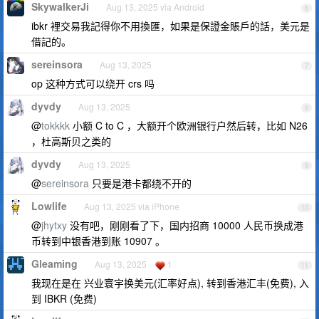
SkywalkerJi
Aug 13, 2025 via Android
6
ibkr 裡交易我記得你不用換匯，如果是保證金賬戶的話，美元是
借記的。
sereinsora
Aug 13, 2025
7
op 这种方式可以绕开 crs 吗
dyvdy
Aug 13, 2025
8
@
tokkkk
小额 C to C ，大额开个欧洲银行户然后转，比如 N26
，杜高斯贝之类的
dyvdy
Aug 13, 2025
9
@
sereinsora
只要是港卡都绕不开的
Lowlife
Aug 13, 2025 via iPhone
10
@
jhytxy
没有吧，刚刚看了下，国内招商 10000 人民币换成港
币转到中银香港到账 10907 。
Gleaming
Aug 13, 2025
1
11
我现在是在 兴业寰宇换美元(汇率好点), 转到香港汇丰(免费), 入
到 IBKR (免费)