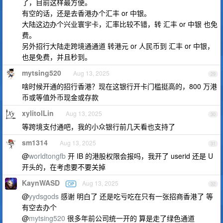
了，目前这样最方便。
有空的话，还是去香港办个汇丰 or 中银。
大陆这边办个兴业寰宇卡，汇率比较不错，转 汇丰 or 中银 也免
费。
另外招行大陆走跨境通通道 转港元 or 人民币到 汇丰 or 中银，
也是免费，并且秒到。
mytsing520
Aug 13, 2025
29
啥时候开通的招行香港？现在这银行开卡门槛挺高的，800 万港
币或等值外币现金或存款
xylitolLin
Aug 13, 2025
30
等跨境支付通吧，我的小众银行前几天看也支持了
sm1314
Aug 13, 2025
31
@
worldtongfb
开 IB 的港股权限会报吗，我开了 userid 还是 U
开头的，在考虑要不要关掉
KaynWASD
Aug 13, 2025
OP
32
@
yydsgods
感谢 明白了 还是吃亏吃在只有一张招商香港了 等
有空去办个
@
mytsing520
很多年前公司统一开的 算是走了绿色通道