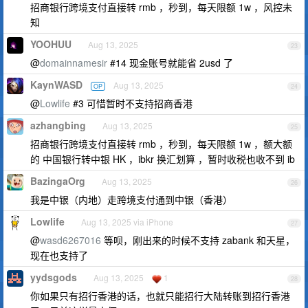
招商银行跨境支付直接转 rmb ，秒到，每天限额 1w ，风控未
知
YOOHUU
Aug 13, 2025
23
@
domainnamesir
#14 现金账号就能省 2usd 了
KaynWASD
Aug 13, 2025
OP
24
@
Lowlife
#3 可惜暂时不支持招商香港
azhangbing
Aug 13, 2025
25
招商银行跨境支付直接转 rmb ，秒到，每天限额 1w ，额大额
的 中国银行转中银 HK ，ibkr 换汇划算 ，暂时收税也收不到 ib
BazingaOrg
Aug 13, 2025
26
我是中银（内地）走跨境支付通到中银（香港）
Lowlife
Aug 13, 2025 via iPhone
27
@
wasd6267016
等呗，刚出来的时候不支持 zabank 和天星，
现在也支持了
yydsgods
Aug 13, 2025
1
28
你如果只有招行香港的话，也就只能招行大陆转账到招行香港