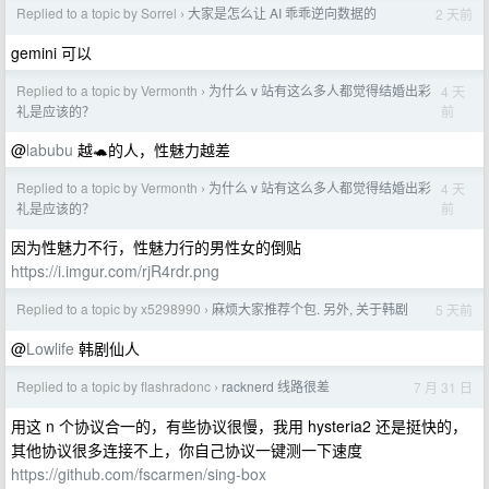
Replied to a topic by Sorrel
大家是怎么让 AI 乖乖逆向数据的
2 天前
›
gemini 可以
Replied to a topic by Vermonth
为什么 v 站有这么多人都觉得结婚出彩
4 天
›
前
礼是应该的？
@
labubu
越🐢的人，性魅力越差
Replied to a topic by Vermonth
为什么 v 站有这么多人都觉得结婚出彩
4 天
›
前
礼是应该的？
因为性魅力不行，性魅力行的男性女的倒贴
https://i.imgur.com/rjR4rdr.png
Replied to a topic by x5298990
麻烦大家推荐个包. 另外, 关于韩剧
5 天前
›
@
Lowlife
韩剧仙人
Replied to a topic by flashradonc
racknerd 线路很差
7 月 31 日
›
用这 n 个协议合一的，有些协议很慢，我用 hysteria2 还是挺快的，
其他协议很多连接不上，你自己协议一键测一下速度
https://github.com/fscarmen/sing-box