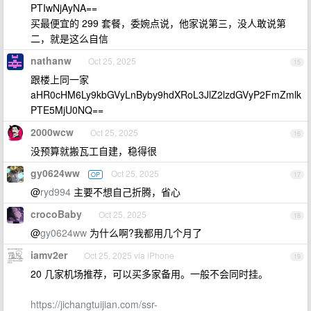
PTIwNjAyNA==
买最便宜的 299 套餐，委婉点说，他家说第三，没人敢说第
二，就是这么自信
nathanw
Oct 25, 2025
15
跟楼上同一家
aHR0cHM6Ly9kbGVyLnByby9hdXRoL3JlZ2lzdGVyP2FmZmlk
PTE5MjU0NQ==
2000wcw
Oct 25, 2025
16
没预算就搬瓦工自建，稳得很
gy0624ww
Oct 25, 2025
OP
17
@
ryd994
主要不想自己折腾，省心
crocoBaby
Oct 25, 2025
18
@
gy0624ww
为什么啊?我都用几个月了
iamv2er
Oct 25, 2025 via iPhone
19
20 几家机场推荐，可以买多家备用。一般不会同时挂。
https://jichangtuijian.com/ssr-