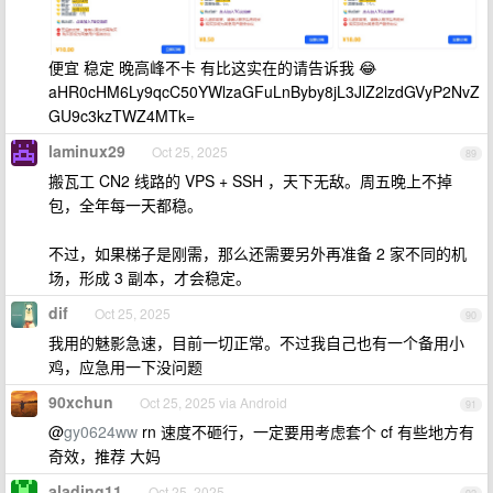
便宜 稳定 晚高峰不卡 有比这实在的请告诉我 😂
aHR0cHM6Ly9qcC50YWlzaGFuLnByby8jL3JlZ2lzdGVyP2NvZ
GU9c3kzTWZ4MTk=
laminux29
Oct 25, 2025
89
搬瓦工 CN2 线路的 VPS + SSH ，天下无敌。周五晚上不掉
包，全年每一天都稳。
不过，如果梯子是刚需，那么还需要另外再准备 2 家不同的机
场，形成 3 副本，才会稳定。
dif
Oct 25, 2025
90
我用的魅影急速，目前一切正常。不过我自己也有一个备用小
鸡，应急用一下没问题
90xchun
Oct 25, 2025 via Android
91
@
gy0624ww
rn 速度不砸行，一定要用考虑套个 cf 有些地方有
奇效，推荐 大妈
alading11
Oct 25, 2025