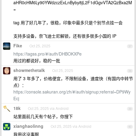
aHR0cHM6Ly90YWdzczExLnByby8jL2F1dGgvVTA2QzBxa2M
=
tag 用了好几年了，很稳，印象中最多只是个别节点挂一会
支持多设备，奈飞迪士尼解锁，还有很多很多小国的 IP
Fike
Oct 25, 2025
37
https://tagss.pro/#/auth/DHBOKXPe
用过的都说好，稳的一批
showmethetalk
Oct 25, 2025
38
用了 3 年多了，价格便宜，不限制设备，速度快（有国内中转节
点）：
https://console.sakuran.org/zh/#/auth/signup;referral=DP9Wy
Ecj
18k
Oct 25, 2025 via Android
39
站里面前几天有个帖子，你搜下
xianghaolinng
Oct 25, 2025 via Android
40
我用这没事啊