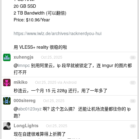
20 GB SSD
2 TB Bandwidth (可以翻倍)
Price: $10.96/Year
https://www.iwlz.de/archives/racknerdyou-hui
用 VLESS+ reality 很稳的啦
xuhengjs
Oct 25, 2025
56
@
imnpc
别用阿里云，ip 段早就被锁定了，连 imgur 的图片都
打不开
mikiko
Oct 25, 2025 via Android
57
秒连云，一个月 15 元 228g 还行，用了一年多了
000sitereg
Oct 25, 2025
58
@
abc0123xyz
啊? 这个怎么搞？ 还能让机场流量都往你的 ip
跑？
LongLights
Oct 25, 2025
59
现在自建很难算得上折腾了