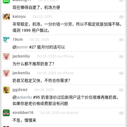
92
现在懒得自建了，机场方便
katoyu
Oct 25, 2025
93
非常稳定，机场，一分价钱一分货，所以不稳定就是加强不够。
墙洞 1999 用户飘过。
19cm
Oct 25, 2025
94
@
jsomin
#27 能月付的话可以
jackenliu
Oct 25, 2025 via iPhone
95
为什么都不推荐奶昔了？
jackenliu
Oct 25, 2025 via iPhone
96
奶昔又稳定又快，不符合你需求？
ggdxwz
Oct 26, 2025
97
@
jackenliu
#95 奶昔涨价过后新用户这个价位很难再推奶昔。
如果你是老价格续费那没有问题
strobber16
Oct 26, 2025 via Android
98
不急，慢慢来