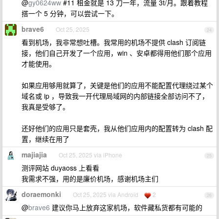
@
gy0624ww
#11 租金就是 13 刀一年，流量 3t/月。跟着教程
搭一个 5 分钟，可以尝试一下。
brave6
Oct 25, 2025
24
看到机场，我非常想吐槽。我常用的机场不提供 clash 订阅链
接，他们自己开发了一个应用，win 、安卓都得用他们那个应用
才能使用。
如果应用够用就算了，关键是他们的应用不能配置代理绕过某个
域名或 ip ，导致我一开代理局域网的内部链接全部访问不了，
我真是受够了。
还好他们的应用只是套壳，我从他们应用内的配置转为 clash 配
置，继续在用了
majiajia
Oct 25, 2025 via iPhone
25
测评网站 duyaoss 上看看
我需求不强，用的是廉价机场，感谢机场主们
doraemonki
Oct 25, 2025 via Android
2
26
@
brave6
建议你马上放弃这家机场，软件藏私货都有可能的