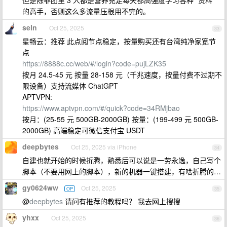
但是除非团里 3 人都是营养充足每天都高强度学习各种 “资料”
的高手，否则这么多流量压根用不完的。
seln
Oct 25, 2025
33
星畅云：推荐 此点阅节点稳定，按量购买还有台湾纯净家宽节
点
https://8888c.cc/web/#/login?code=pujLZK35
按月 24.5-45 元 按量 28-158 元（千兆速度，按量付费不过期不
限设备）支持流媒体 ChatGPT
APTVPN:
https://www.aptvpn.com/#/quick?code=34RMjbao
按月：(25-55 元 500GB-2000GB) 按量：(199-499 元 500GB-
2000GB) 高端稳定可微信支付宝 USDT
deepbytes
Oct 25, 2025 via iPhone
34
自建也就开始的时候折腾，熟悉后可以说是一劳永逸，自己写个
脚本（不要用网上的脚本），新的机器一键搭建，有啥折腾的…
gy0624ww
Oct 25, 2025
OP
35
@
deepbytes
请问有推荐的教程吗？ 我去网上搜搜
yhxx
Oct 25, 2025
36