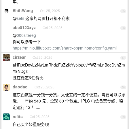
单。
ShiftWang
Oct 25, 2025
65
@
seln
这家的网页打开都不利索
abc0123xyz
Oct 25, 2025
66
@
000sitereg
你可以参考一下
https://minio.ffff65535.com/share-obj/mihomo/config.yaml
cirzear
Oct 25, 2025
67
aHR0cDovL2NwLmRhd2FuZ2lkYy5jb20vYWZmLnBocD9hZm
Y9NDgz
胜在稳定&性价比
daodao
Oct 25, 2025
68
这东西就是一分钱一分货，太便宜的一定不便宜。需要可以联系
我，一年约 540 元，全球 80 个节点。IPLC 电信备案专线，稳
定运行 12 年....
refits
Oct 25, 2025
69
自己买个轻量服务呗