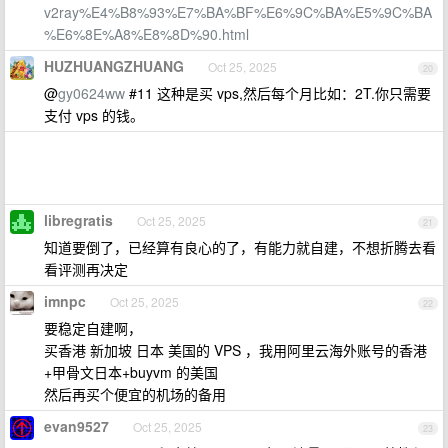
v2ray%E4%B8%93%E7%BA%BF%E6%9C%BA%E5%9C%BA
%E6%8E%A8%E8%8D%90.html
HUZHUANGZHUANG
Oct 25, 2025
20
@
gy0624ww
#11 这种是买 vps,然后每个月比如：2T.你只需要
支付 vps 的钱。
libregratis
Oct 25, 2025
21
知道要倒了，已经算有良心的了，有能力就自建，不想折腾去看
看评测再决定
imnpc
Oct 25, 2025
22
要稳定自建啊，
买香港 新加坡 日本 美国的 VPS ，我用阿里云海外账号的香港
+甲骨文日本+buyvm 的美国
然后再买个便宜的机场的备用
evan9527
Oct 25, 2025
23