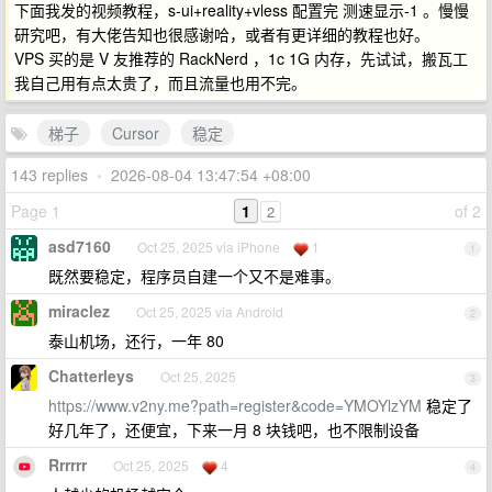
下面我发的视频教程，s-ui+reality+vless 配置完 测速显示-1 。慢慢
研究吧，有大佬告知也很感谢哈，或者有更详细的教程也好。
VPS 买的是 V 友推荐的 RackNerd ，1c 1G 内存，先试试，搬瓦工
我自己用有点太贵了，而且流量也用不完。
梯子
Cursor
稳定
143 replies
•
2026-08-04 13:47:54 +08:00
Page 1
1
of 2
2
asd7160
Oct 25, 2025 via iPhone
1
1
既然要稳定，程序员自建一个又不是难事。
miraclez
Oct 25, 2025 via Android
2
泰山机场，还行，一年 80
Chatterleys
Oct 25, 2025
3
https://www.v2ny.me?path=register&code=YMOYlzYM
稳定了
好几年了，还便宜，下来一月 8 块钱吧，也不限制设备
Rrrrrr
Oct 25, 2025
4
4