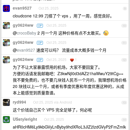
evan9527
Oct 25, 2025
9
cloudcone 12.99 刀搭了个 vps ，用了一周，感觉良好。
gy0624ww
Oct 25, 2025
OP
10
@
crocoBaby
2 月一个月 这种价格有点不太敢买。
gy0624ww
Oct 25, 2025
OP
11
@
evan9527
速度可以吗？ 流量成本大概多钱一个月
gy0624ww
Oct 25, 2025
1
OP
12
为了不让大家暴露惯用的机场，大家不要回复了。
方便的话请发我邮箱吧：Z3kwNjI0d3dAZ21haWwuY29tCg==
我不要免费的，也不要几块钱人民币一个月的，我理想机场价格
20 块钱以上一个月，或者有季度优惠和年度优惠这种的，从成
本上能感觉到质量靠谱。
ryd994
Oct 25, 2025 via Android
13
这个价钱自己买个 VPS 完全足够了，何必呢
USstyleright
Oct 25, 2025
14
aHR0cHM6Ly9kbGVyLnByby9hdXRoL3JlZ2lzdGVyP2FmZmlk