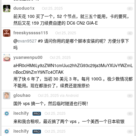
duoduo1x
Oct 25, 2025
41
前天花 100 买了一个，52 个节点，就三五个能用，卡的要死，
然后又花 159 刀续费自建的 DC6 CN2 GIA-E
freeskysssss115
Oct 25, 2025
42
@
evan9527
#9 请问你用的是哪个脚本安装的呢？方便分享下
吗
yuanwenpu00
Oct 25, 2025
43
aHR0cHM6Ly9zZWN1cmUuc2hhZG93c29ja3MuYXUvYWZmL
nBocD9hZmY9NTc4OTAK
用了快 6 年了，当初 30 美元 3 年。每月 100G 。极少数情况都
不能用。现在都涨价了，续费还是按原价
glouhao
Oct 25, 2025 via Android
44
国外 vps 搞一个，然后临时隧道也行啊！
itechify
Oct 25, 2025
PRO
45
来和我合租呗，最近搞了两个 vps ，一个美西一个日本软银
itechify
Oct 25, 2025
PRO
46