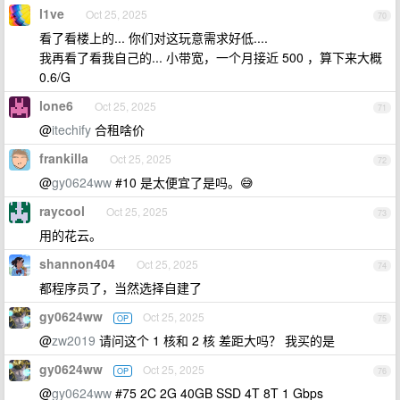
l1ve
Oct 25, 2025
70
看了看楼上的... 你们对这玩意需求好低....
我再看了看我自己的... 小带宽，一个月接近 500 ，算下来大概
0.6/G
lone6
Oct 25, 2025
71
@
itechify
合租啥价
frankilla
Oct 25, 2025
72
@
gy0624ww
#10 是太便宜了是吗。😅
raycool
Oct 25, 2025
73
用的花云。
shannon404
Oct 25, 2025
74
都程序员了，当然选择自建了
gy0624ww
Oct 25, 2025
OP
75
@
zw2019
请问这个 1 核和 2 核 差距大吗？ 我买的是
gy0624ww
Oct 25, 2025
OP
76
@
gy0624ww
#75 2C 2G 40GB SSD 4T 8T 1 Gbps