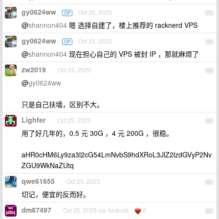
gy0624ww
Oct 25, 2025
OP
77
@
shannon404
嗯 选择自建了，楼上推荐的 racknerd VPS
gy0624ww
Oct 25, 2025
OP
78
@
shannon404
现在担心自己的 VPS 被封 IP ，那就麻烦了
zw2019
Oct 25, 2025
79
@
gy0624ww
只是自己扶墙，区别不大。
Lighfer
Oct 25, 2025
80
用了好几年的，0.5 元 30G ，4 元 200G ，很稳。
aHR0cHM6Ly9za3l2cG54LmNvbS9hdXRoL3JlZ2lzdGVyP2Nv
ZGU9WkNaZUtq
qwe61655
Oct 25, 2025
81
切记，便宜的反而好。
dm87497
Oct 25, 2025 via Android
2
82