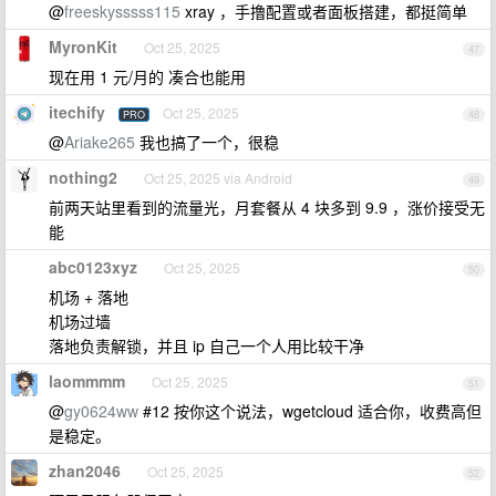
@
freeskysssss115
xray ，手撸配置或者面板搭建，都挺简单
MyronKit
Oct 25, 2025
47
现在用 1 元/月的 凑合也能用
itechify
Oct 25, 2025
PRO
48
@
Ariake265
我也搞了一个，很稳
nothing2
Oct 25, 2025 via Android
49
前两天站里看到的流量光，月套餐从 4 块多到 9.9 ，涨价接受无
能
abc0123xyz
Oct 25, 2025
50
机场 + 落地
机场过墙
落地负责解锁，并且 ip 自己一个人用比较干净
laommmm
Oct 25, 2025
51
@
gy0624ww
#12 按你这个说法，wgetcloud 适合你，收费高但
是稳定。
zhan2046
Oct 25, 2025
52