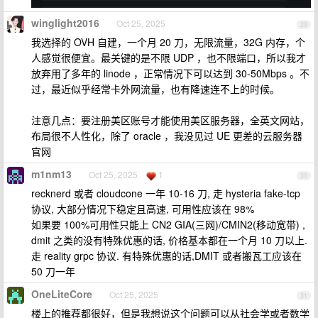
winglight2016
Oct 25, 2025
29
我选择的 OVH 自建，一个月 20 刀，无限流量，32G 内存，个
人感觉很便宜。最关键的是不限 UDP ，也不限端口，所以我才
放弃用了多年的 linode ，正常情况下可以达到 30-50Mbps 。不
过，最近似乎经常卡外网流量，也有降速连不上的时候。
注意几点：要注册美区账号才能使用美区服务器，全英文网站，
布局很不人性化，除了 oracle ，我没见过 UE 更差的云服务器
官网
m1nm13
Oct 25, 2025
1
30
recknerd 或者 cloudcone 一年 10-16 刀, 走 hysteria fake-tcp
协议, 大部分情况下稳定且高速, 可用性应该在 98%
如果要 100%可用性只能上 CN2 GIA(三网)/CMIN2(移动宽带) ,
dmit 之类的没有特殊优惠的话, 价格基本都在一个月 10 刀以上.
走 reality grpc 协议. 有特殊优惠的话,DMIT 或者搬瓦工应该在
50 刀一年
OneLiteCore
Oct 25, 2025
31
楼上的推荐都很好，但是我想说这个问题可以从社会学或者数学