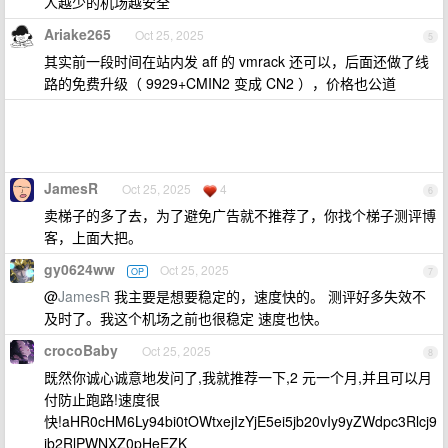
人越少的机场越安全
Ariake265
Oct 25, 2025
5
其实前一段时间在站内发 aff 的 vmrack 还可以，后面还做了线
路的免费升级（ 9929+CMIN2 变成 CN2 ），价格也公道
JamesR
Oct 25, 2025
4
6
卖梯子的多了去，为了避免广告就不推荐了，你找个梯子测评博
客，上面大把。
gy0624ww
Oct 25, 2025
OP
7
@
JamesR
我主要是想要稳定的，速度快的。 测评好多失效不
及时了。我这个机场之前也很稳定 速度也快。
crocoBaby
Oct 25, 2025
8
既然你诚心诚意地发问了,我就推荐一下,2 元一个月,并且可以月
付防止跑路!速度很
快!aHR0cHM6Ly94bi0tOWtxejIzYjE5ei5jb20vIy9yZWdpc3Rlcj9
jb2RlPWNXZ0pHeEZK