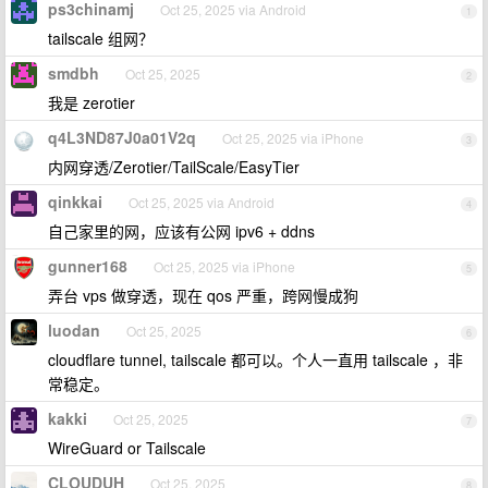
ps3chinamj
Oct 25, 2025 via Android
1
tailscale 组网？
smdbh
Oct 25, 2025
2
我是 zerotier
q4L3ND87J0a01V2q
Oct 25, 2025 via iPhone
3
内网穿透/Zerotier/TailScale/EasyTier
qinkkai
Oct 25, 2025 via Android
4
自己家里的网，应该有公网 ipv6 + ddns
gunner168
Oct 25, 2025 via iPhone
5
弄台 vps 做穿透，现在 qos 严重，跨网慢成狗
luodan
Oct 25, 2025
6
cloudflare tunnel, tailscale 都可以。个人一直用 tailscale ，非
常稳定。
kakki
Oct 25, 2025
7
WireGuard or Tailscale
CLOUDUH
Oct 25, 2025
8