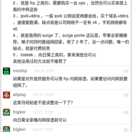
2 、就是 frp 之类的，需要购买一台 vps ，当然也可以买来搭上
面的中转这些
3 、ipv6+ddns ，一般 ipv6 公网运营商都会给，买个域名+ddns
，速度能跑满，缺点就是公司网络不一定有 v6 ，手机网络都有
v6
4 、就是我用的 surge 了，surge ponte 这玩意，苹果全家桶推
荐，梯子的同时能组网回家，用了 2 年了，没一点问题，唯一的
缺点，就是付费较贵
5 、todesk 、向日葵之类的，拿来保底也可以
其他没用过的方法就不推荐了
nicefrp
Oct 26, 2025
18
如果是对外提供服务可以用 frp 内网穿透，如果要访问内网就要
组网了。
allplay
Oct 27, 2025
19
这类月经贴是不是该整治一下了？
higker
Oct 27, 2025
20
向日葵全家桶内网穿透就可以
higker
Oct 27, 2025
21