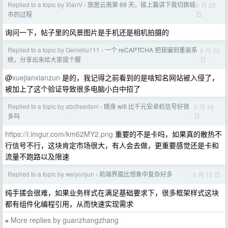
Replied to a topic by XianV
旅居云南第 69 天，接上篇讲下我切换城
6 月 20
›
日
市的过程
询问一下，帖子里的风景图片是手机还是相机拍摄的
Replied to a topic by Genieliu111
一个 reCAPTCHA 把我骗到重装系
6 月 20
›
日
统，分享出来给大家提个醒
@
xuejianxianzun
是的，我记得之前看到的是啥知名网站被入侵了，
被加上了这个验证导致很多电脑小白中招了
Replied to a topic by abcfreedom
随身 wifi 比千元安卓机信号好很
6 月 19
›
日
多吗
https://i.imgur.com/km62MY2.png
重要的不是卡吗，如果真的散热不
行信号不行，这块肯定市场很大，有人会去做，更重要感觉还是卡和
流量不跑路以及限速
Replied to a topic by weiyunjun
前端界面比想象中复杂好多
6 月 19 日
›
纯手搓会很难，如果业务样式在满足基础要求下，很多框架样式这块
都有组件化编程引用，从而快速实现需求
More replies by guanzhangzhang
»