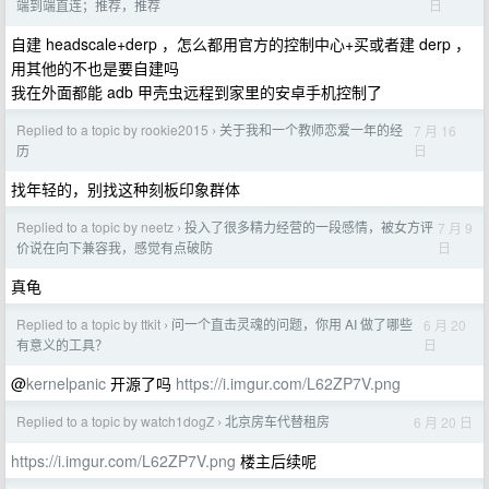
日
端到端直连；推荐，推荐
自建 headscale+derp ，怎么都用官方的控制中心+买或者建 derp ，
用其他的不也是要自建吗
我在外面都能 adb 甲壳虫远程到家里的安卓手机控制了
Replied to a topic by rookie2015
关于我和一个教师恋爱一年的经
7 月 16
›
日
历
找年轻的，别找这种刻板印象群体
Replied to a topic by neetz
投入了很多精力经营的一段感情，被女方评
7 月 9
›
日
价说在向下兼容我，感觉有点破防
真龟
Replied to a topic by ttkit
问一个直击灵魂的问题，你用 AI 做了哪些
6 月 20
›
日
有意义的工具？
@
kernelpanic
开源了吗
https://i.imgur.com/L62ZP7V.png
Replied to a topic by watch1dogZ
北京房车代替租房
6 月 20 日
›
https://i.imgur.com/L62ZP7V.png
楼主后续呢