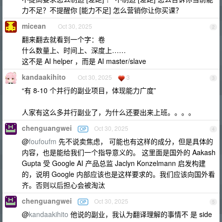
力不足？不提醒你 [能力不足] 怎么营销你让你买课？
micean
Oct 30, 2025
2
翻来翻去就看到一个字：卷
什么数量上、时间上、深度上……
这不是 AI helper ，而是 AI master/slave
kandaakihito
Oct 30, 2025
3
3
“有 8-10 个并行的副业项目，体现能力广度”
人家有这么多并行副业了，为什么还要出来上班。。。。
chenguangwei
Oct 30, 2025
OP
4
@
foufoufm
先不说卖焦虑， 可能也有这样的成分，但是具体的
内容，也是能给我们一个指导意义的。 这里面是国外的 Aakash
Gupta 受 Google AI 产品总监 Jaclyn Konzelmann 启发构建
的，说明 Google 内部应该也是这样要求的。我们应该向国外看
齐。否则以后担心会被淘汰
chenguangwei
Oct 30, 2025
OP
5
@
kandaakihito
他说的副业，我认为翻译理解的事情不 是 side