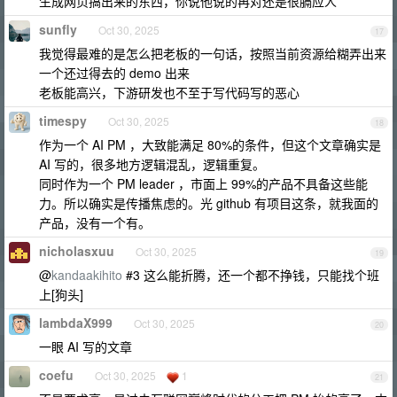
生成网页搞出来的东西，你说他说的再对还是很膈应人
sunfly
Oct 30, 2025
17
我觉得最难的是怎么把老板的一句话，按照当前资源给糊弄出来
一个还过得去的 demo 出来
老板能高兴，下游研发也不至于写代码写的恶心
timespy
Oct 30, 2025
18
作为一个 AI PM ，大致能满足 80%的条件，但这个文章确实是
AI 写的，很多地方逻辑混乱，逻辑重复。
同时作为一个 PM leader ，市面上 99%的产品不具备这些能
力。所以确实是传播焦虑的。光 github 有项目这条，就我面的
产品，没有一个有。
nicholasxuu
Oct 30, 2025
19
@
kandaakihito
#3 这么能折腾，还一个都不挣钱，只能找个班
上[狗头]
lambdaX999
Oct 30, 2025
20
一眼 AI 写的文章
coefu
Oct 30, 2025
1
21