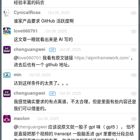
经验丰富的码农
CynicalRose
Oct 30, 2025
11
谁家产品要求 GitHub 活跃度啊
love060701
Oct 30, 2025
12
这文章一眼就看出来是 AI 写的
chenguangwei
Oct 30, 2025
OP
13
@
love060701
我看有原文链接
https://aipmframework.com/
，
进去后也有一个 github 地址。
min
Oct 30, 2025
14
达到这样条件的太贵了。。。
chenguangwei
Oct 30, 2025
OP
15
我感觉确实要求的有点离谱，不太合理，但是里面有些内容还是
我们可以借鉴的。
maolon
Oct 30, 2025
16
@
chenguangwei
应该说原文就一股子 gpt 味（ gpt5 ）， 怕不
是直接把那个视频的 transcipt 一股脑丢进 gpt 里要他分段总结