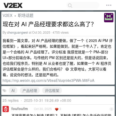
V2EX
职场话题
›
现在对 AI 产品经理要求都这么高了？
By
chenguangwei
at Oct 30, 2025 · 4755 views
我看到一篇文章，对 AI 产品经理的要做，做了一个《 2025 AI PM 评
估框架》，看起来好严格啊，如果能做到，就是一个牛人了，肯定也
是一个合格的 AI 产品经理了。评分标准 我感觉就是一个 PM+部分
UI+部分前端合体。与传统的 PM 区别还是挺大的，但是话说回来，
也给我们程序员，特别是 AI 从业者也提了醒，如果做一个 AI 程序员
评估框架会是什么样的，我们合格吗？ 😄 文章地址，大家可以看
看，说说你的想法。还是挺严格的。
https://mp.weixin.qq.com/s/V6eaEVuqni4e3PWA-M8FoA
AI
产品经理
评估框架
25 replies
•
2025-10-31 19:26:49 +08:00
foufoufm
Oct 30, 2025
3
1
不提高要求怎么制造 [差距] ？ 不制造 [差距] 怎么告诉你当前能