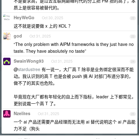
不是要求高，是过去互联网巅峰时代的分工把 PM 抬的高了，本
质上是很容易被替代的。
HeyWeGo
Oct 30, 2025
22
这不就是说要做 x 上的 KOL ？
god
Oct 31, 2025
23
“The only problem with AIPM frameworks is they just have no
taste. They have absolutely no taste”
SwainWong93
Oct 31, 2025
24
@
stardustree
有一说一，大厂高 T 除非是业务绑定很深而不能
动。我认识到的高 T 也是会被 push 搞 AI 对部门布道分享的，
做不了的其实也危险。
毕竟现在大厂都有年轻化的自上而下指标，leader 上下都常见，
更别说裁一个高 T 了。
Nzelites
Oct 31, 2025
25
一个 ai 产品还需要产品经理而无法用 ai 替代说明这个 ai 产品能
力不足（狗头