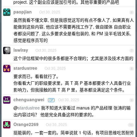
project. 这个副业应该是加引号的。其他非重要的产品吧
paopjian
Oct 30, 2025
6
虽然我看不懂文章, 但是我感觉这写的有点不像人了, 如果真有人
能做到这些内容, 他应该不需要再找工作了, 做自媒体 自由职业
者都没问题了. 这么多要求全是看包装的, 和 PM 没半毛钱关系,
感觉是程序员写的
lswlray
Oct 30, 2025
7
这个评估框架中的很多条都是不合理的；尤其是涉及技术方面的
stardustree
Oct 30, 2025
8
要求而已，看看就行了。
你看看大厂的职级要求里，高 T 高 P 基本都要求个人具备行业
影响力，但我接触的高 T 高 P 里，基本都没满足这个条件。
chenguangwei
Oct 30, 2025
OP
9
@
stardustree
我不知道大家看过 manus 的产品经理 张涛的输
出内容过吗？ 他是完全具备这样的要求的。
Orange2269
Oct 30, 2025
10
挺能装的，一套一套的。简单说就 1 句话，有项目思维吃苦耐劳