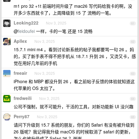
m1 pro 32 +1t 前端时间升级了 mac26 写代码给我卡的啊，没
开多少东西就卡了，上周降级到 15 了 流畅的一笔。
Leoking222
Nov 3, 2025
61
@
feidoufei
一样，卡的一笔 还是 15 流畅
Apllex
Nov 3, 2025
62
15.7.1 mini m4 。看到讨论新系统的帖子我都要骂一句 26 。妈
的，买了新手表不得不把手机从 18.7.1 升到 26 ，又烫又卡，感
觉在用好几年前的手机
freeair
Nov 3, 2025
63
iPhone 和 MBP 都没升到 26 ，看之前帖子反馈的体验就知道这
代苹果的 OS 太拉了。
fredweili
Nov 3, 2025
64
公司不强制，就不可能升，干活的工具，对新功能新 UI 没兴趣
Perry87
Nov 3, 2025
65
请问下升级到 15.7 系统的朋友，你们的 Safari 有没有被升级到
26 版呢？我记得我升级 macOS 的时候取消了 safari 的更新，
怎么也被升级成了 Safari 26 ？谢谢