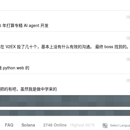
1
打算专精 AI agent 开发
1
在 V2EX 投了几十个，基本上没有什么有效的沟通。 最终 boss 找到的
1
thon web 的
1
程大把的有吧，虽然我是做中学来的
·
FAQ
·
Solana
·
2748 Online
Highest 6679
·
Select Langua