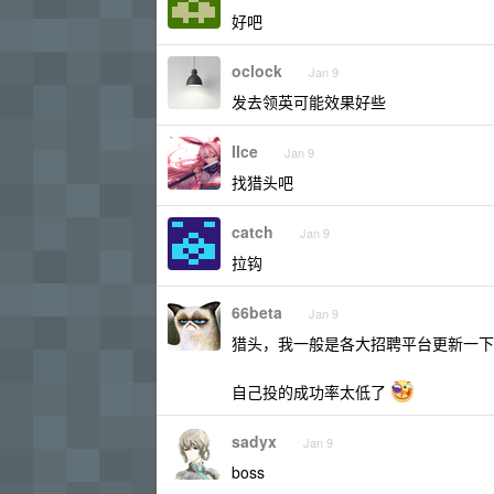
好吧
oclock
Jan 9
发去领英可能效果好些
IIce
Jan 9
找猎头吧
catch
Jan 9
拉钩
66beta
Jan 9
猎头，我一般是各大招聘平台更新一下
自己投的成功率太低了
sadyx
Jan 9
boss