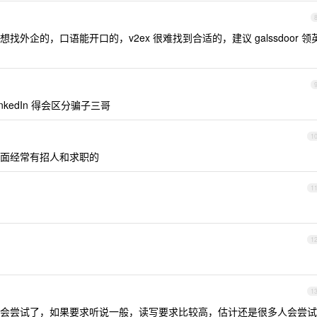
想找外企的，口语能开口的，v2ex 很难找到合适的，建议 galssdoor 领
inkedIn 得会区分骗子三哥
1
到上面经常有招人和求职的
1
1
1
会尝试了，如果要求听说一般，读写要求比较高，估计还是很多人会尝试