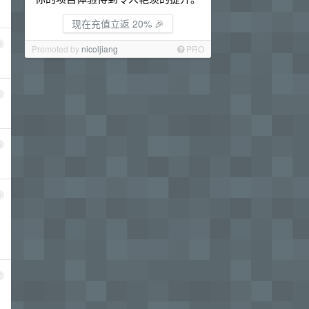
现在充值立返 20% 🎉
3
Promoted by
nicoljiang
PRO
4
5
6
7