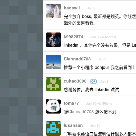
haoswil
Jan 9
完全放弃 boss, 最近都是领英。你既然
海外的渠道看看。
k9982874
Jan 9 via Android
linkedin ，其他完全没有效果，但是 L
Clannad0708
Jan 9
推荐一个小程序 bonjour 我之前看
cuitao3000
Jan 9
OP
感谢各位，我去 linkedin 试试
toma77
Jan 10 via iPhone
@
Clannad0708
怎么搜不到
lusansan
Jan 10
写明要求英语口语流利估计很多人都不