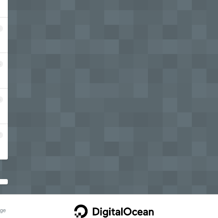
4
5
。
6
7
ge