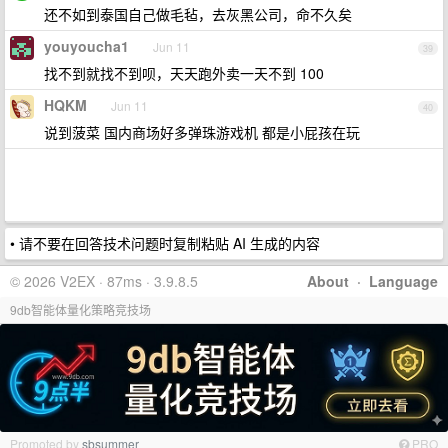
还不如到泰国自己做毛毡，去灰黑公司，命不久矣
youyoucha1
Jun 11
39
找不到就找不到呗，天天跑外卖一天不到 100
HQKM
Jun 11
40
说到菠菜 国内商场好多弹珠游戏机 都是小屁孩在玩
• 请不要在回答技术问题时复制粘贴 AI 生成的内容
© 2026 V2EX · 87ms · 3.9.8.5
About
·
Language
9db智能体量化策略竞技场
Promoted by
sbsummer
PRO