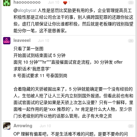
haoooooooo
Jun 10
1
23
@
alogbycat
人性是惩罚比奖励更有用的多，企业管理提高员工
积极性那是正经公司合法干的事，别人搞跨国犯罪的还跟你扯这
些，虐打几顿保证让你比谁都积极，然后就是老板赚的钱别指望
能分你一笔，这不是慈善家。
leaveeel
Jun 10
24
只看了第一张图
开始面试到结束面试 5 分钟
面完 10 分钟***hr***直接催面试官走流程，30 分钟发 offer
求职话术“我愿意学”
8 号面试要求 11 号泰国到岗
合着隐藏的天骄被掘出来了，5 分钟就能确定要一个没有经验的
人，生怕被人抢了让人三天内立刻到国外报道。但看此前也有和
面试官面试的记录如果是天骄上次怎么没要？只有一个解释，里
面唯一起作用的是“xxx 推荐的”，hr 肯定是什么大人物，至少宗
门长老级别的所以他的话那么管用，此子有大帝之资
Arrowing
Jun 10
25
OP 理解有偏差吧，不是生活难不难的问题，是要不要命的问