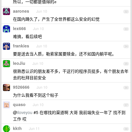
所以，一切都是值得的✊
aarones
Jun 10
32
在国内蹲久了，产生了全世界都这么安全的幻觉
lex666
Jun 10
33
难搞，看后续吧
frankies
Jun 10
34
要是送去当人质，勒索家属要赎金，还不如国内躺平呢。
leoJiu
Jun 10
35
很熟悉认识的朋友差不多，干这行的程序员挺多，有个朋友去年
去的杜拜目前安全
9526666
Jun 10
36
为什么我看不到这个帖子
quaso
Jun 10
37
@
iloveyou
#5 在哪找的渠道啊 大哥 我前端失业一年了 找不到
工作 哎
kkth
Jun 11
38