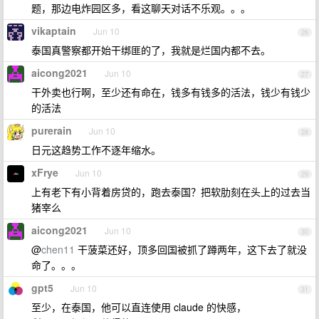
题，那边电炸园区多，看这聊天对话不乐观。。。
vikaptain
Jun 10
26
泰国真警察都开始干绑匪的了，我就是烂国内都不去。
aicong2021
Jun 10
27
干外卖也行啊，至少还有命在，钱多有钱多的活法，钱少有钱少
的活法
purerain
Jun 10
28
日元这趋势工作不逐年缩水。
xFrye
Jun 10
29
上有老下有小背着房贷的，跑去泰国？把软肋刻在头上的过去当
猪宰么
aicong2021
Jun 10
30
@
chen11
干菠菜还好，顶多回国被抓了蹲两年，这下去了就没
命了。。。
gpt5
Jun 10
31
至少，在泰国，他可以直连使用 claude 的快感，