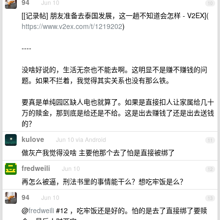
94
Jun 10
10
[[记录帖] 朋友准备去泰国发展，这一趟不知道会怎样 - V2EX](
https://www.v2ex.com/t/1219202
)
----
没啥好说的，生活无奈也不能去啊。这明显不是赚不赚钱的问
题。如果不拦着，我觉得其实关系也没有那么铁。
要真是单纯园区缺人电也就算了。如果是直接扣人让家属给几十
万的赎金，那到底是给还是不给。这是出去赚钱了还是出去送钱
的？
kulove
Jun 10 via Android
11
做灰产我觉得没啥 主要他那个去了怕是直接被绑了
fredweili
Jun 10
12
再怎么被逼，刑法书里的事情能干么？想吃牢饭是么？
94
Jun 10
13
@
fredweili
#12 ，吃牢饭还是好的。怕的是去了直接绑了要赎