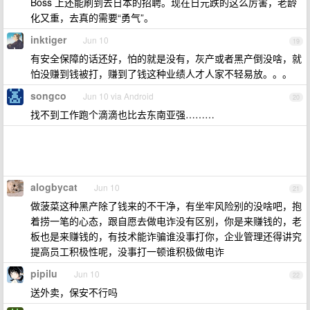
Boss 上还能刷到去日本的招聘。现在日元跌的这么厉害，老龄
化又重，去真的需要“勇气”。
inktiger
Jun 10
19
有安全保障的话还好，怕的就是没有，灰产或者黑产倒没啥，就
怕没赚到钱被打，赚到了钱这种业绩人才人家不轻易放。。。
songco
Jun 10 via Android
20
找不到工作跑个滴滴也比去东南亚强………
alogbycat
Jun 10
21
做菠菜这种黑产除了钱来的不干净，有坐牢风险别的没啥吧，抱
着捞一笔的心态，跟自愿去做电诈没有区别，你是来赚钱的，老
板也是来赚钱的，有技术能诈骗谁没事打你，企业管理还得讲究
提高员工积极性呢，没事打一顿谁积极做电诈
pipilu
Jun 10
22
送外卖，保安不行吗