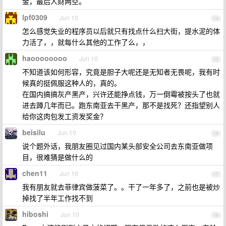
金，最后人财两空。
lpf0309
Jun 10
14
怎么感觉失业的程序员以后就只有找点什么扫大街，提水泥的体
力活了，，就每什么其他的工作了么，，
haoooooooo
Jun 10
15
不知道该如何形容，究竟是胆子大呢还是无知者无畏呢，我有时
候真的挺佩服这种人的，真的。
在国内搞搞灰产黑产，兴许还能挣点钱，万一倒霉被按头了也就
进去蹲几年而已。跑东南亚去干黑产，那不是找死？还指望别人
给你这肉包发工资发奖金？
beisilu
Jun 10
16
说个题外话，我朋友圈见过国内某头部安全公司去东南亚做项
目，很难猜是做什么的
chen11
Jun 10
17
我有朋友就去菲律宾做菠菜了。。干了一年多了，之前也是被炒
掉找了半年工作找不到
hiboshi
Jun 10
18