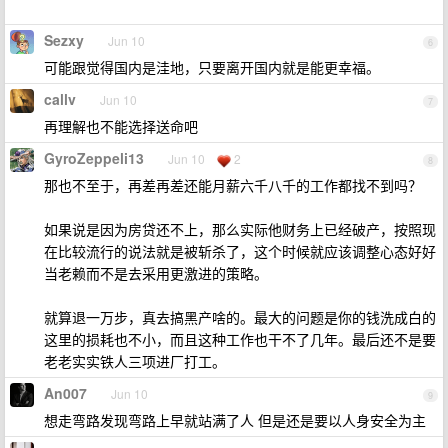
Sezxy
Jun 10
6
可能跟觉得国内是洼地，只要离开国内就是能更幸福。
callv
Jun 10
7
再理解也不能选择送命吧
GyroZeppeli13
Jun 10
2
8
那也不至于，再差再差还能月薪六千八千的工作都找不到吗？
如果说是因为房贷还不上，那么实际他财务上已经破产，按照现
在比较流行的说法就是被斩杀了，这个时候就应该调整心态好好
当老赖而不是去采用更激进的策略。
就算退一万步，真去搞黑产啥的。最大的问题是你的钱洗成白的
这里的损耗也不小，而且这种工作也干不了几年。最后还不是要
老老实实铁人三项进厂打工。
An007
Jun 10
9
想走弯路发现弯路上早就站满了人 但是还是要以人身安全为主