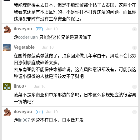
我能理解楼主去日本，但是不能理解那个帖子去泰国，这两个在
我看来还是有本质区别的，不是你打不打算违法的问题，而且你
违法犯罪时有没有生命安全的保证。
iloveyou
Jun 10
OP
2
@
coderluan
只能说这位兄弟是真没辙了
Vegetable
Jun 10
3
在国外做菠菜做就做了，顶多回来做几年牢白干，风险不会比穷
困潦倒家庭破碎差太多。
去东南亚能不能保住命都难说，这点风险意识都没有，可能我这
种谨小慎微的人就是活该发不了财吧
lin007
Jun 10
4
菠菜不是东南亚和中东那边的多吗，日本这么多规矩应该很容易
一锅端吧？
iloveyou
Jun 10
OP
5
@
lin007
运营不在日本，日本做开发