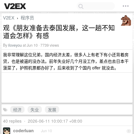
V2EX
程序员
›
观《朋友准备去泰国发展，这一趟不知
道会怎样》有感
By
iloveyou
at Jun 10 · 7739 views
我非常理解这位兄弟，国内经济太差，很多人上有老下有小还背着房
贷，也是被逼的没办法。前年失业好几个月没工作，差点也去日本干
菠菜了，护照机票都办好了，后来收到了个国内 offer 就没去。
经济
失业
发展
40 replies
•
2026-06-11 10:00:17 +08:00
coderluan
Jun 10
1