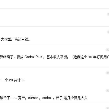
对于大模型厂商还亏钱。
1
到期了也不打算继续了，换成 Codex Plus ，基本收支平衡。（连我这个 10 年订阅用
1
sor 一个 20 共计 80
1
…… 宽带，cursor ，codex ，梯子 这几个算是大头
1