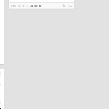
Promoted by
daxiaolian
PRO
1
2