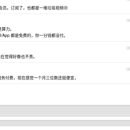
会员。订阅了，也都是一堆垃圾视频😒
1
而是算力。
x CLI/App 都是免费的，你一分钱都没付。
1
贵，现在觉得好像也不贵。
1
服务付费，现在感觉一个月三位数还挺便宜，