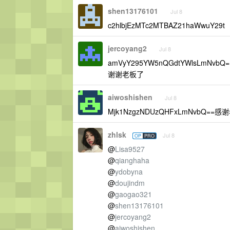
shen13176101
Jul 8
c2hlbjEzMTc2MTBAZ21haWwuY29t
jercoyang2
Jul 8
amVyY295YW5nQGdtYWlsLmNvbQ=
谢谢老板了
aiwoshishen
Jul 8
Mjk1NzgzNDUzQHFxLmNvbQ==感
zhlsk
Jul 8
OP
PRO
@
Lisa9527
@
qianghaha
@
ydobyna
@
doujindm
@
gaogao321
@
shen13176101
@
jercoyang2
@
aiwoshishen