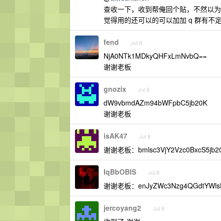
查收一下，收到帮俺回个贴，不然以为
觉得用的还可以的可以加加 q 群有不定时
fend
Jul 8
NjA0NTk1MDkyQHFxLmNvbQ==
谢谢老板
gnozix
Jul 8
dW9vbmdAZm94bWFpbC5jb20K
谢谢老板
isAK47
Jul 8
谢谢老板：bmlsc3VjY2Vzc0BxcS5jb2
IqBbOBIS
Jul 8
谢谢老板：enJyZWc3Nzg4QGdtYWls
jercoyang2
Jul 8