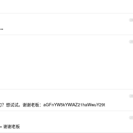
2
==
2
2
？想试试。谢谢老板：aGFnYW5kYWlAZ21haWwuY29t
2
Q== 谢谢老板