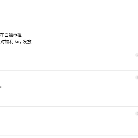
在白嫖币捏
福利 key 发放
=