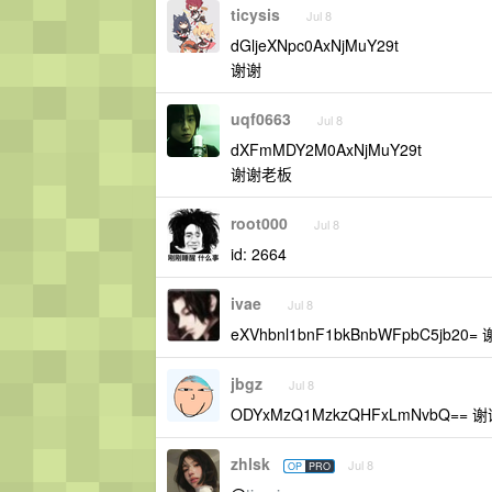
ticysis
Jul 8
dGljeXNpc0AxNjMuY29t
谢谢
uqf0663
Jul 8
dXFmMDY2M0AxNjMuY29t
谢谢老板
root000
Jul 8
id: 2664
ivae
Jul 8
eXVhbnl1bnF1bkBnbWFpbC5jb20
jbgz
Jul 8
ODYxMzQ1MzkzQHFxLmNvbQ== 
zhlsk
Jul 8
OP
PRO