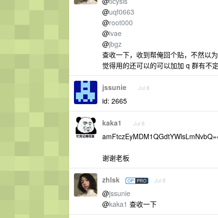
@
ticysis
@
uqf0663
@
root000
@
ivae
@
jbgz
查收一下，收到帮俺回个贴，不然以为
觉得用的还可以的可以加加 q 群有不定时
jssunie
Jul 8
id: 2665
kaka1
Jul 8
amFtczEyMDM1QGdtYWlsLmNvbQ=
谢谢老板
zhlsk
Jul 8
OP
PRO
@
jssunie
@
kaka1
查收一下