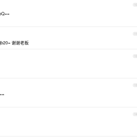
1
bQ==
1
5jb20= 谢谢老板
1
1
==
1