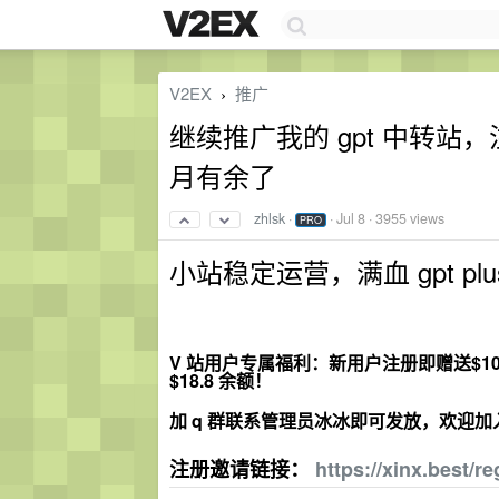
V2EX
推广
›
继续推广我的 gpt 中转站，
月有余了
zhlsk
·
·
Jul 8
· 3955 views
PRO
小站稳定运营，满血 gpt pl
V 站用户专属福利：新用户注册即赠送$
$18.8 余额！
加 q 群联系管理员冰冰即可发放，欢迎加入新
注册邀请链接：
https://xinx.best/