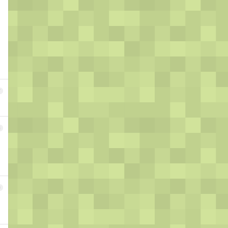
7
8
9