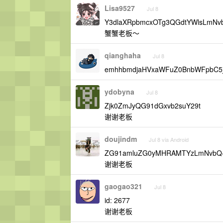
Lisa9527
Jul 8
Y3dlaXRpbmcxOTg3QGdtYWlsLmNv
蟹蟹老板～
qianghaha
Jul 8
emhhbmdjaHVxaWFuZ0BnbWFpbC
ydobyna
Jul 8
Zjk0ZmJyQG91dGxvb2suY29t
谢谢老板
doujindm
Jul 8 via Android
ZG91amluZG0yMHRAMTYzLmNvbQ
谢谢老板
gaogao321
Jul 8
id: 2677
谢谢老板