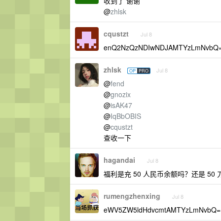
收到了 谢谢
@
zhlsk
cqustzt
Jul 8
enQ2NzQzNDIwNDJAMTYzLmNvbQ
zhlsk
Jul 8
OP
PRO
@
fend
@
gnozix
@
isAK47
@
IqBbOBIS
@
cqustzt
查收一下
hagandai
Jul 8
福利是充 50 人民币余额吗？还是 50 刀
rumengzhenxing
Jul 8
eWV5ZW5ldHdvcmtAMTYzLmNvb