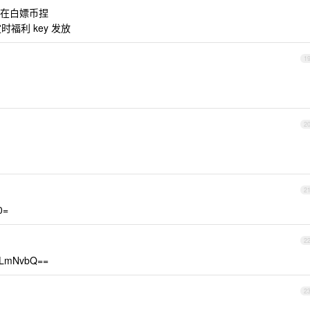
在白嫖币捏
福利 key 发放
1
2
2
0=
2
LmNvbQ==
2