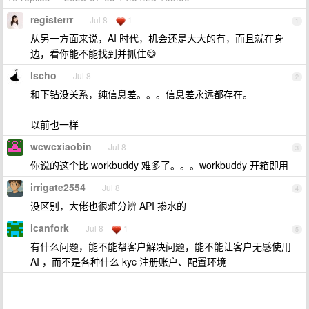
registerrr
Jul 8
1
1
从另一方面来说，AI 时代，机会还是大大的有，而且就在身
边，看你能不能找到并抓住😄
lscho
Jul 8
2
和下钻没关系，纯信息差。。。信息差永远都存在。
以前也一样
wcwcxiaobin
Jul 8
3
你说的这个比 workbuddy 难多了。。。workbuddy 开箱即用
irrigate2554
Jul 8
4
没区别，大佬也很难分辨 API 掺水的
icanfork
Jul 8
1
5
有什么问题，能不能帮客户解决问题，能不能让客户无感使用
AI ，而不是各种什么 kyc 注册账户、配置环境