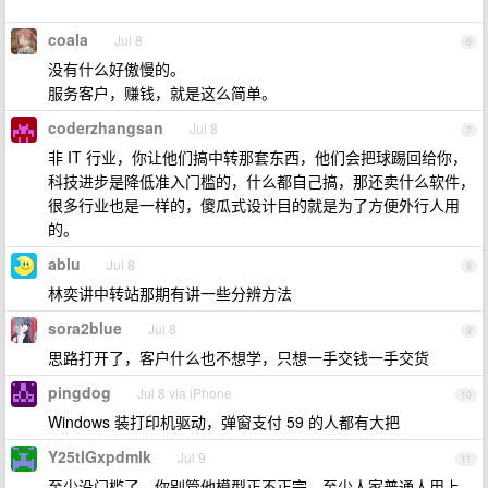
coala
Jul 8
6
没有什么好傲慢的。
服务客户，赚钱，就是这么简单。
coderzhangsan
Jul 8
7
非 IT 行业，你让他们搞中转那套东西，他们会把球踢回给你，
科技进步是降低准入门槛的，什么都自己搞，那还卖什么软件，
很多行业也是一样的，傻瓜式设计目的就是为了方便外行人用
的。
ablu
Jul 8
8
林奕讲中转站那期有讲一些分辨方法
sora2blue
Jul 8
9
思路打开了，客户什么也不想学，只想一手交钱一手交货
pingdog
Jul 8 via iPhone
10
Windows 装打印机驱动，弹窗支付 59 的人都有大把
Y25tIGxpdmlk
Jul 9
11
至少没门槛了，你别管他模型正不正宗，至少人家普通人用上