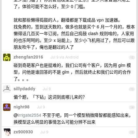
了，体验可能不怎么好，至少 0 门槛。
就和那些懒得捣鼓的人，翻墙都是下载成品 vpn 加速器。
找免费的，签到送天数的，做多也就是买个 6 月一个月的，根本
懒得话几百买一年订阅，然后自己捣鼓 clash 规则啥的，人家用
的也乐呵呵的。至少 x 站能上，至少小飞机用过了，然后可以跟
朋友吹牛了，俺也是翻过的人了
zhengfan2016
Jul 9 via Android
12
碰到奇葩客户也是挺难的，我们公司有个客户，因为用 glm 模
型，问他是谁回答的不是 glm ，然后就终止和我们公司的合作
了。。。
sillydaddy
Jul 9
13
偏个题，「下钻」这词到底哪儿来的？
night98
Jul 9
14
@
irrigate2554
不至于吧，同一个模型稍微降智都能感知出来，
换模型这么明显的事情怎么可能分辨不出来
zx900930
Jul 9
15