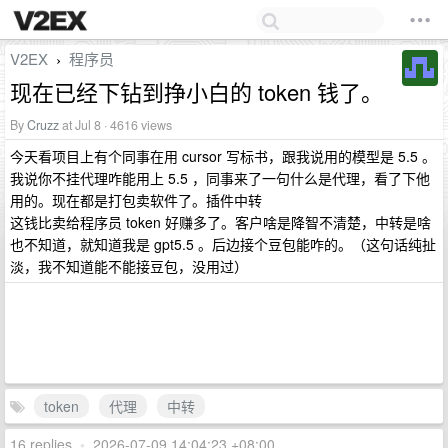
V2EX
程序员
›
现在已经下钻到挣小白的 token 钱了。
By
Cruzz
at Jul 8 · 4616 views
今天看项目上有个同事在用 cursor 写标书，跟我说用的模型是 5.5 。
我说你不挂代理咋能用上 5.5 ，同事来了一句什么是代理，看了下他
用的。现在都是打包卖软件了。插件中转
这钱比卖给程序员 token 好赚多了。客户啥是降智不清楚，中转是啥
也不知道，就知道我是 gpt5.5 。后边接个豆包能咋的。（这句话纯扯
淡，我不知道能不能接豆包，没用过）
token
代理
中转
16 replies
•
2026-07-09 14:04:23 +08:00