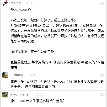
realpg
Jul 9
15
@
bailywen
#4
码农工资加一起就不好算了，反正工资是小头
开发/维护/运营的低人员公司，码农也兼其他的，就好像我，在
这公司，开发运维法务财税钻政策空子跟政府对接我都干，怎么
衡量我在这里的成本，总共就四个跟技术沾边的人，有个开发还
兼职公司司机呢
而且我还不止在一个公司工作
直接量化就是 每个月烧的 AI 创造的软件营收是 AI 投入的 15 倍
左右
Liftman
Jul 9
16
我差不多 1w 多刀。但是我不是开发。我们底下开发大概是我的
数十倍。 但是回报率是值得的。
xiaomushen
Jul 9
17
@
Liftman
什么生意这么赚钱？量化？