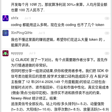
开发每个月 10W 刀，那就算净利润 30%+来算，人均月营业额
也要 100 万人民币了.
xhfx
Jul 9
18
coding 都能用这么多啊，现在业务 coding 也不了几个 token
XinPingQiHe
Jul 9
19
我也不懂这里面的赚钱逻辑，希望你们花这么大量 token 的 ，
能展开讲讲。
syyyyy
Jul 9
20
让 CLAUDE 测了一下对比，有个点需要跟作者分享下。首先作
为行情通道做的非常好。
但同时想分享一组测试结果,供你和使用者参考。我们把 SDK 中
信号类功能背后的思想,按学术文献口径构造成因子,在 A 股沪深
主板做了 12 年(2014-2026,149 个月度截面)的验证,口径包含:
财报时点对齐、退市股回补、行业和市值中性化、真实交易成本
(佣金/滑点/分段印花税)、涨停买不进和跌停卖不出的约束、
Newey-West 统计修正。结果:
追涨类信号全部反向。站上均线/多头排列(t=-5.2)、动量强势
(t=-3.2)、大阳线(t=-10.6)、涨停次数(t=-8.5)、放量活跃(t=-6.9)