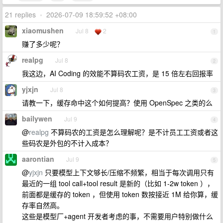
21 replies
•
2026-07-09 18:59:52 +08:00
xiaomushen
Jul 8
2
1
赚了多少呢？
realpg
Jul 8
2
我这边，AI Coding 的效能不算码农工资，是 15 倍左右回报率
yjxjn
Jul 8
3
请教一下，缓存命中这个如何提高？使用 OpenSpec 之类的么
bailywen
Jul 9
4
@
realpg
不算码农的工资是怎么理解呢？是不计员工工资或者这
些码农是外包的不计入成本？
aarontian
Jul 9
5
@
yjxjn
只要模型上下文够长/压缩不频繁，相当于每次调用只有
最近的一组 tool call+tool result 是新的（比如 1-2w token ），
前面都是缓存的 token ，但使用 token 数按接近 1M 给你算，缓
存率自然高。
这些是模型厂+agent 开发者考虑的事，不需要用户特别做什么