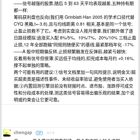
——信号越强的股票,随后 5 到 63 天平均表现越差,五种持有期
都一样;
筹码获利盘也反向(我们用 Grinblatt-Han 2005 的学术口径代替
CYQ 黑箱,t=-3.8),且与均线距离 0.81 相关,基本是同一个信号;
止盈止损救不了它。考虑到实盘没人按月傻拿,我们额外做了逐
日路径模拟:追涨买入配 8%/5%、10%/7%、20%/10% 三档止盈
止损,12 年全部跑输"同规则随便买"的基线;最紧那档年化 -17%
——A 股中短期偏反转,止损频繁触发在反弹前,越紧亏越快;
反着用有信号但很薄:买远低于均线的,扣完成本每月约 +0.16%,
撑不起单独的策略。
两个可能有用的建议:①信号文档里加一句风险提示,说明金叉/超
买超卖类是描述性事件、未经收益率验证,避免使用者当买入依
据;②内置回测引擎目前没有财报时点、退市股、涨跌停可成交
性和分段成本的处理,测这类信号容易得出偏乐观的结果,加个说
明或约束会让它更可靠。
chengzp
Jul 9
OP
21