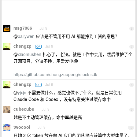
msg7086
Jul 9
6
@
bailywen
应该是不管用不用 AI 都能挣到工资的意思？
chengzp
Jul 9
OP
7
@
xiaomushen
扎心了，老铁。就是工作中会用，然后维护了个
开源项目，分逼不挣，用爱发电😂
https://github.com/chengzuopeng/stock-sdk
chengzp
Jul 9
OP
8
@
yjxjn
不需要做什么，感觉也做不了什么。就是日常使用
Claude Code 和 Codex ，没有特意关注过缓存命中
cubecube
Jul 9
9
越是不主动管理缓存，命中率越是高
twocool
Jul 9
10
日均 2 亿 token 放在做 AI 应用的团队里应该算中大型体量了，