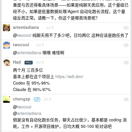
重度与否还得看具体场景——如果是纯聊天类应用，这个量级已
经不小，如果是批量数据处理/Agent 自动化跑长流程，这个量
级反而正常。请教一下，你这个是哪类场景呢？
artemisdiana
Jul 9
11
@
twocool
纯聊天用不了多少吧，日均两亿 这种应该是跑任务了
twocool
Jul 9
12
@
artemisdiana
噢噢 难怪啊
Had
Jul 9
PRO
13
两个月 三百多亿
基本上都在这个项目上
https://wdl.dev/
Codex 在 95%-96%
Claude 在 96%-97%
chengzp
Jul 9
OP
14
@
twocool
@
artemisdiana
倒是没有自动化跑长任务，聊天占比很少，基本都是 coding 消
耗，工作 + 开源项目维护，日均大概 50-100 轮对话吧