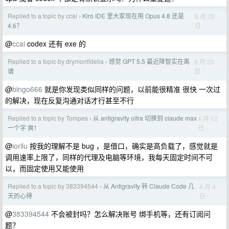
Replied to a topic by ccai
Kiro IDE 里大家现在用 Opus 4.8 还是
6 月 25
›
日
4.6？
@
ccai
codex 还有 exe 的
Replied to a topic by drymonfidelia
感觉 GPT 5.5 最近降智实在离
5 月 23
›
日
谱
@
bingo666
就是你发现类似同样的问题，以前能很精准 很快 一次过
的解决，现在反复沟通对话才行甚至不行
Replied to a topic by Tompes
从 antigravity ultra 切换到 claude max
4 月 12
›
日
一个字 爽！
@
iorilu
按我的理解不是 bug ，是借口，确实是高负载了，感觉就是
调用速率上限了，同样的代理及电脑等环境，我每天固定时间不可
以，而固定使用又能使用
Replied to a topic by 383394544
从 Antigravity 转 Claude Code 几
4 月 4
›
日
天的心得
@
383394544
不会被封吗？怎么解决账号 绑手机等，还有订阅问
题？