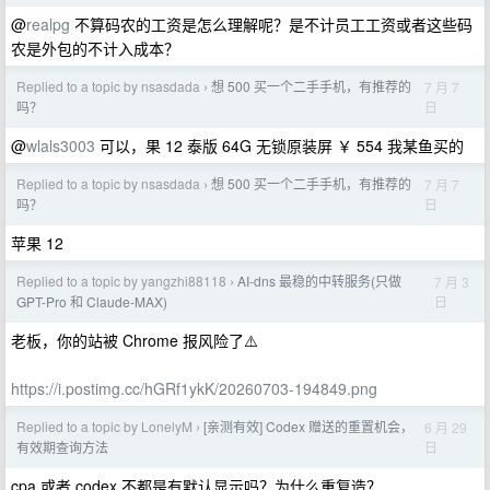
@
realpg
不算码农的工资是怎么理解呢？是不计员工工资或者这些码
农是外包的不计入成本？
Replied to a topic by nsasdada
想 500 买一个二手手机，有推荐的
7 月 7
›
日
吗？
@
wlals3003
可以，果 12 泰版 64G 无锁原装屏 ￥ 554 我某鱼买的
Replied to a topic by nsasdada
想 500 买一个二手手机，有推荐的
7 月 7
›
日
吗？
苹果 12
Replied to a topic by yangzhi88118
AI-dns 最稳的中转服务(只做
7 月 3
›
日
GPT-Pro 和 Claude-MAX)
老板，你的站被 Chrome 报风险了⚠️
https://i.postimg.cc/hGRf1ykK/20260703-194849.png
Replied to a topic by LonelyM
[亲测有效] Codex 赠送的重置机会，
6 月 29
›
日
有效期查询方法
cpa 或者 codex 不都是有默认显示吗？为什么重复造？