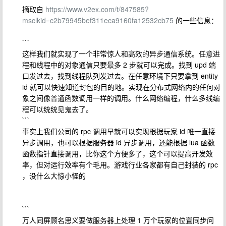
摘取自
https://www.v2ex.com/t/847585?
msclkid=c2b79945bef311eca9160fa12532cb75
的一些信息：
```
这样我们就实现了一个非常惊人和高效的异步通信系统。任意进
程和线程中的对象通信只要最多 2 步就可以完成。找到 upd 端
口发过去，找到线程队列发过去。在任意环境下只要拿到 entity
id 就可以快速知道封包的目的地。实现在分布式网络内的任何对
象之间像普通函数调用一样的调用。什么网络编程，什么多线编
程可以统统见鬼去了。
```
事实上我们公司的 rpc 调用早就可以实现根据玩家 id 唯一直接
异步调用，也可以根据服务器 id 异步调用，还能根据 lua 函数
函数指针直接调用，比你这个方便多了，这个可以提高开发效
率，但对运行效率有个毛用。游戏行业各家都有自己封装的 rpc
，没什么大惊小怪的
```
万人同屏顾名思义要做服务器上处理 1 万个玩家的位置同步问