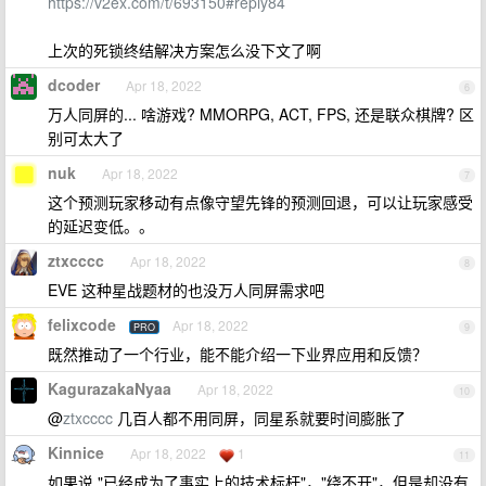
https://v2ex.com/t/693150#reply84
上次的死锁终结解决方案怎么没下文了啊
dcoder
Apr 18, 2022
6
万人同屏的... 啥游戏? MMORPG, ACT, FPS, 还是联众棋牌? 区
别可太大了
nuk
Apr 18, 2022
7
这个预测玩家移动有点像守望先锋的预测回退，可以让玩家感受
的延迟变低。。
ztxcccc
Apr 18, 2022
8
EVE 这种星战题材的也没万人同屏需求吧
felixcode
Apr 18, 2022
PRO
9
既然推动了一个行业，能不能介绍一下业界应用和反馈？
KagurazakaNyaa
Apr 18, 2022
10
@
ztxcccc
几百人都不用同屏，同星系就要时间膨胀了
Kinnice
Apr 18, 2022
1
11
如果说 "已经成为了事实上的技术标杆"，"绕不开"，但是却没有