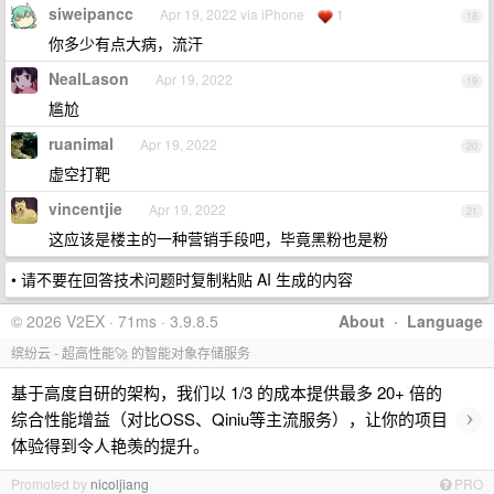
siweipancc
Apr 19, 2022 via iPhone
1
18
你多少有点大病，流汗
NealLason
Apr 19, 2022
19
尴尬
ruanimal
Apr 19, 2022
20
虚空打靶
vincentjie
Apr 19, 2022
21
这应该是楼主的一种营销手段吧，毕竟黑粉也是粉
• 请不要在回答技术问题时复制粘贴 AI 生成的内容
© 2026 V2EX · 71ms · 3.9.8.5
About
·
Language
缤纷云 - 超高性能🚀 的智能对象存储服务
基于高度自研的架构，我们以 1/3 的成本提供最多 20+ 倍的
›
综合性能增益（对比OSS、Qiniu等主流服务），让你的项目
体验得到令人艳羡的提升。
Promoted by
nicoljiang
PRO