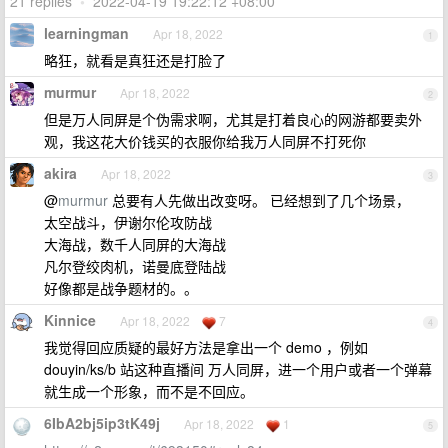
21 replies
•
2022-04-19 19:22:12 +08:00
learningman
Apr 18, 2022
1
略狂，就看是真狂还是打脸了
murmur
Apr 18, 2022
2
但是万人同屏是个伪需求啊，尤其是打着良心的网游都要卖外
观，我这花大价钱买的衣服你给我万人同屏不打死你
akira
Apr 18, 2022
3
@
murmur
总要有人先做出改变呀。 已经想到了几个场景，
太空战斗，伊谢尔伦攻防战
大海战，数千人同屏的大海战
凡尔登绞肉机，诺曼底登陆战
好像都是战争题材的。。
Kinnice
Apr 18, 2022
7
4
我觉得回应质疑的最好方法是拿出一个 demo ，例如
douyin/ks/b 站这种直播间 万人同屏，进一个用户或者一个弹幕
就生成一个形象，而不是不回应。
6IbA2bj5ip3tK49j
Apr 18, 2022
1
5