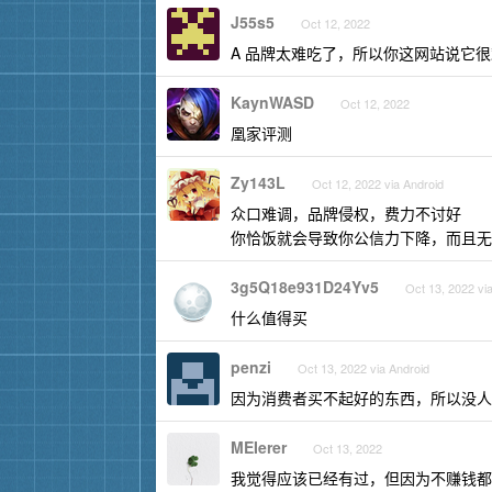
J55s5
Oct 12, 2022
A 品牌太难吃了，所以你这网站说它
KaynWASD
Oct 12, 2022
凰家评测
Zy143L
Oct 12, 2022 via Android
众口难调，品牌侵权，费力不讨好
你恰饭就会导致你公信力下降，而且无
3g5Q18e931D24Yv5
Oct 13, 2022 vi
什么值得买
penzi
Oct 13, 2022 via Android
因为消费者买不起好的东西，所以没人
MEIerer
Oct 13, 2022
我觉得应该已经有过，但因为不赚钱都