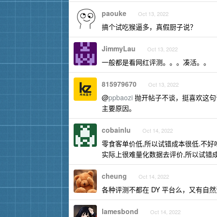
paouke
Oct 13, 2022
搞个试吃猴逼多，真假厨子说？
JimmyLau
Oct 13, 2022
一般都是看网红评测。。。凑活。。
815979670
Oct 13, 2022
@
ppbaozi
抛开帖子不谈，挺喜欢这句
主要原因。
cobainlu
Oct 14, 2022
零食客单价低,所以试错成本很低.不
实际上很难量化数据去评价,所以试错
cheung
Oct 14, 2022
各种评测不都在 DY 平台么，又有自
lamesbond
Oct 14, 2022