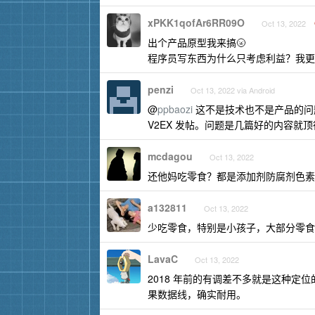
xPKK1qofAr6RR09O
Oct 13, 2022
出个产品原型我来搞🌝
程序员写东西为什么只考虑利益？我更
penzi
Oct 13, 2022 via Android
@
ppbaozi
这不是技术也不是产品的问
V2EX 发帖。问题是几篇好的内容就
mcdagou
Oct 13, 2022
还他妈吃零食？都是添加剂防腐剂色素
a132811
Oct 13, 2022
少吃零食，特别是小孩子，大部分零食
LavaC
Oct 13, 2022
2018 年前的有调差不多就是这种
果数据线，确实耐用。