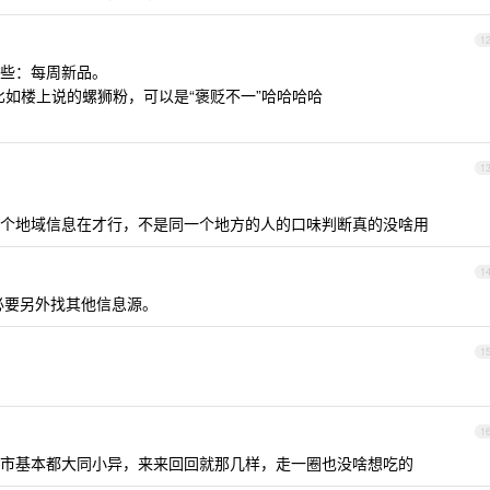
1
些：每周新品。
，比如楼上说的螺狮粉，可以是“褒贬不一”哈哈哈哈
1
个地域信息在才行，不是同一个地方的人的口味判断真的没啥用
1
必要另外找其他信息源。
1
1
超市基本都大同小异，来来回回就那几样，走一圈也没啥想吃的