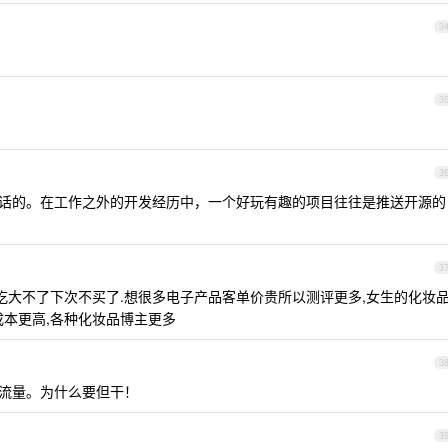
3
3
3
话的。在工作之外的开发经历中，一个好玩有趣的项目往往是推送开源的
3
好吃大不了下次不买了.想很多电子产品客单价贵所以测评更多,女生的化妆
成本更高,各种化妆品博主更多
3
然流量。为什么要但干！
3