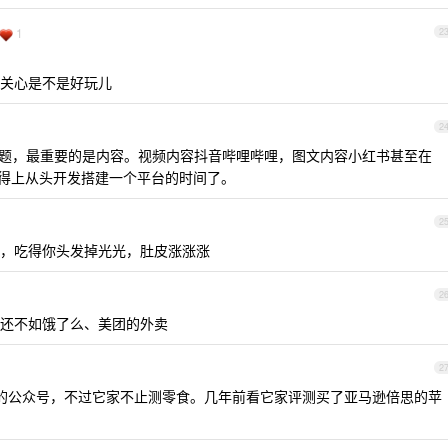
1
2
关心是不是好玩儿
2
题，最重要的是内容。视频内容抖音哔哩哔哩，图文内容小红书甚至在
顶得上从头开发搭建一个平台的时间了。
2
，吃得你头发掉光光，肚皮涨涨涨
2
还不如饿了么、美团的外卖
2
定位的公众号，不过它家不止测零食。几年前看它家评测买了亚马逊倍思的苹