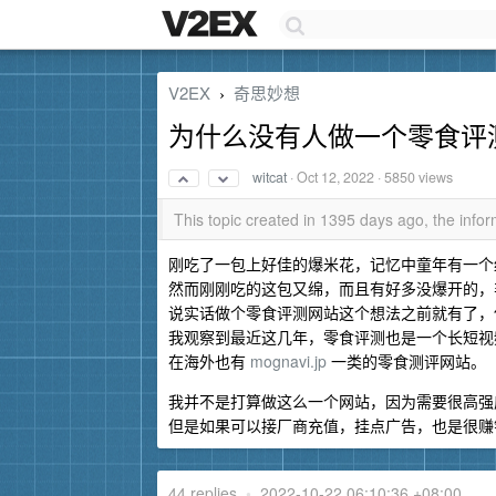
V2EX
奇思妙想
›
为什么没有人做一个零食评
witcat
·
Oct 12, 2022
· 5850 views
This topic created in 1395 days ago, the inf
刚吃了一包上好佳的爆米花，记忆中童年有一个
然而刚刚吃的这包又绵，而且有好多没爆开的，
说实话做个零食评测网站这个想法之前就有了，
我观察到最近这几年，零食评测也是一个长短视
在海外也有
mognavi.jp
一类的零食测评网站。
我并不是打算做这么一个网站，因为需要很高强
但是如果可以接厂商充值，挂点广告，也是很赚
44 replies
•
2022-10-22 06:10:36 +08:00