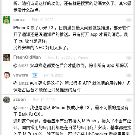
析、随机诗词这样的功能，还有就是搜索的动画太久了。其它感
觉没什么缺点。
iamzz
Feb 10, 2023
64
iPhoneX 换了小米 13 ，目前遇到最大问题就是推送，部分软件
开了通知还是没通知栏的推送。只有打开 app 才看到消息。刷
了 eu 版也是这样。
另外安卓的 NFC 好用太多了。
FreshOldMan
Feb 10, 2023 via iPhone
65
@
iamzz
安卓推送都要在后台才能收到，除非所有 app 都保活
vowers
Feb 10, 2023
OP
66
@
iamzz
#64 确实是这样的 所以很多 APP 就流氓的用各种方式
保活占后台才能保证消息推送的及时
azoon
Feb 10, 2023
67
@
iamzz
我也是刚从 iPhone 换成小米 13 。最不习惯的是没有
了 Bark 和 QX 。
通知这个问题，要看应用有没有接入 MiPush ，接入了不会有延
迟。国内常用的应用我都是在自带的应用商店安装，基本都是接
入了 MiPush 的，除了微信。可以安装 LibChecker 看应用用来