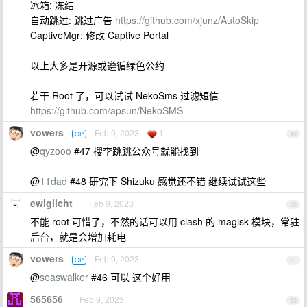
冰箱: 冻结
自动跳过: 跳过广告
https://github.com/xjunz/AutoSkip
CaptiveMgr: 修改 Captive Portal
以上大多是开源或遵循绿色公约
若干 Root 了，可以试试 NekoSms 过滤短信
https://github.com/apsun/NekoSMS
vowers
Feb 9, 2023
1
OP
49
@
qyzooo
#47 搜李跳跳公众号就能找到
@
11dad
#48 研究下 Shizuku 感觉还不错 继续试试这些
ewiglicht
Feb 9, 2023
50
不能 root 可惜了，不然的话可以用 clash 的 magisk 模块，常驻
后台，就是会增加耗电
vowers
Feb 9, 2023
OP
51
@
seaswalker
#46 可以 这个好用
565656
Feb 9, 2023
52