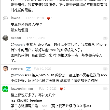
那些组件。我有安装谷歌服务，不过那些要翻墙的应用我没有即
时推送的需要。
iawes
Feb 10, 2023
1
68
安卓你还怕没 APP ？
酷安随便搜
azoon
Feb 10, 2023
69
@
vowers
有接入 vivo Push 的可以不留后台，我觉得从 iPhone
转过来的用户，最好从能 root 的安卓机先入手。
国内的软件厂商都偏爱小米 /华为推送多一点，基本都有接入
了。
vowers
Feb 10, 2023
OP
70
@
azoon
#69 接入 vivo push 的都是一群压根不需要推送的 app
不过还好，反正我也很讨厌推送 基本除了微信都不给权限
luzonglinnnn
Feb 10, 2023
2
71
楼上都说好多了，再补充几个
rss 阅读器：feedme
第三方微博客户端：see （网上找不升级的 3.0 版本）