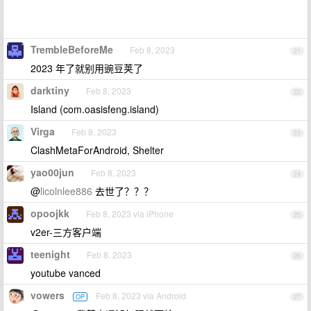
TrembleBeforeMe
Feb 8, 2023
21
2023 年了就别用豌豆荚了
darktiny
Feb 8, 2023
22
Island (com.oasisfeng.island)
Virga
Feb 8, 2023
23
ClashMetaForAndroid, Shelter
yao00jun
Feb 8, 2023
24
@
licolnlee886
去世了？？？
opoojkk
Feb 8, 2023 via iPhone
25
v2er-三方客户端
teenight
Feb 8, 2023
26
youtube vanced
vowers
Feb 8, 2023 via Android
OP
27