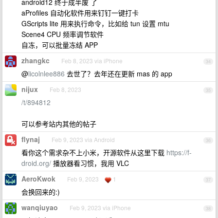
android12 终于成半废 了
aProfiles 自动化软件用来钉钉一键打卡
GScripts lite 用来执行命令，比如给 tun 设置 mtu
Scene4 CPU 频率调节软件
自冻，可以批量冻结 APP
zhangkc
Feb 8, 2023 via iPhone
34
@
licolnlee886
去世了？去年还在更新 mas 的 app
nijux
Feb 8, 2023
35
/t/894812
可以参考站内其他的帖子
flynaj
Feb 9, 2023 via Android
36
看你这个需求杂不上小米，开源软件从这里下载
https://f-
droid.org/
播放器看习惯，我用 VLC
AeroKwok
Feb 9, 2023
1
37
会换回来的:)
wanqiuyao
Feb 9, 2023 via iPhone
38