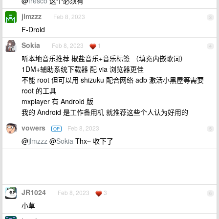
@
fresco
这个必须有
jlmzzz
Feb 8, 2023
3
F-Droid
Sokia
Feb 8, 2023
1
4
听本地音乐推荐 椒盐音乐+音乐标签 （填充内嵌歌词）
1DM+辅助系统下载器 配 via 浏览器更佳
不能 root 但可以用 shizuku 配合网络 adb 激活小黑屋等需要
root 的工具
mxplayer 有 Android 版
我的 Android 是工作备用机 就推荐这些个人认为好用的
vowers
Feb 8, 2023
OP
5
@
jlmzzz
@
Sokia
Thx~ 收下了
JR1024
Feb 8, 2023
3
6
小草