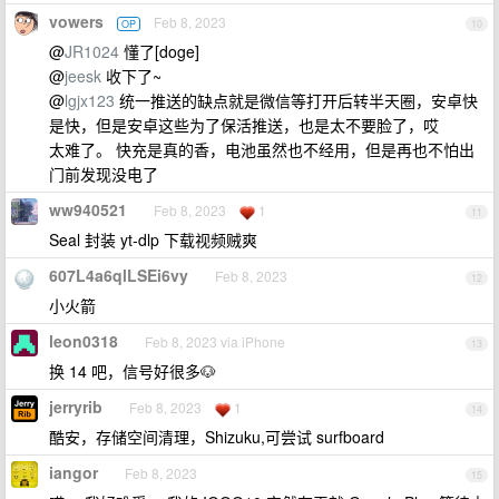
vowers
Feb 8, 2023
OP
10
@
JR1024
懂了[doge]
@
jeesk
收下了~
@
lgjx123
统一推送的缺点就是微信等打开后转半天圈，安卓快
是快，但是安卓这些为了保活推送，也是太不要脸了，哎
太难了。 快充是真的香，电池虽然也不经用，但是再也不怕出
门前发现没电了
ww940521
Feb 8, 2023
1
11
Seal 封装 yt-dlp 下载视频贼爽
607L4a6qlLSEi6vy
Feb 8, 2023
12
小火箭
leon0318
Feb 8, 2023 via iPhone
13
换 14 吧，信号好很多🐶
jerryrib
Feb 8, 2023
1
14
酷安，存储空间清理，Shizuku,可尝试 surfboard
iangor
Feb 8, 2023
15