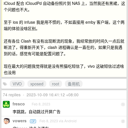
iCloud 配合 iCloudPd 自动备份照片到 NAS 上，当然我还有黑裙，这
个问题也不大。
至于 ios 的 infuse 我是用不惯的，不如直接用 emby 客户端，这个两
端的体验没啥区别。
还有各位 Clash 有没有出现断流的现象，我经常放的时间久一点后就
断流了，得重新开关下，clash 进程确认是一直在的，如果只是我遇
到的话，感觉有可能是配置问题了。
现在最大的问题我觉得就是没有熊猫吃短信了，vivo 这破短信过滤啥
也没用
VIVO
xposed
root
备用机
74 replies
•
2023-10-09 16:41:12 +08:00
fresco
Feb 8, 2023
1
李跳跳，自动跳过开屏广告
vowers
Feb 8, 2023 via Android
OP
2