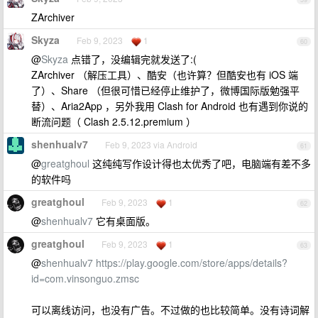
ZArchiver
Skyza
Feb 9, 2023
1
60
@
Skyza
点错了，没编辑完就发送了:(
ZArchiver （解压工具）、酷安（也许算？但酷安也有 iOS 端
了）、Share （但很可惜已经停止维护了，微博国际版勉强平
替）、Aria2App ，另外我用 Clash for Android 也有遇到你说的
断流问题（ Clash 2.5.12.premium ）
shenhualv7
Feb 9, 2023 via Android
61
@
greatghoul
这纯纯写作设计得也太优秀了吧，电脑端有差不多
的软件吗
greatghoul
Feb 9, 2023
1
62
@
shenhualv7
它有桌面版。
greatghoul
Feb 9, 2023
1
63
@
shenhualv7
https://play.google.com/store/apps/details?
id=com.vinsonguo.zmsc
可以离线访问，也没有广告。不过做的也比较简单。没有诗词解