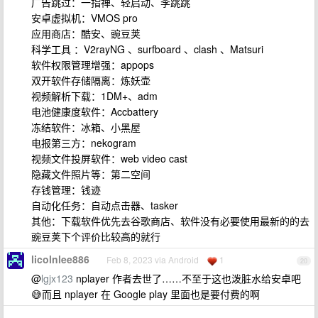
广告跳过：一指禅、轻启动、李跳跳
安卓虚拟机：VMOS pro
应用商店：酷安、豌豆荚
科学工具 ：V2rayNG 、surfboard 、clash 、Matsuri
软件权限管理增强：appops
双开软件存储隔离：炼妖壶
视频解析下载：1DM+、adm
电池健康度软件：Accbattery
冻结软件：冰箱、小黑屋
电报第三方：nekogram
视频文件投屏软件：web video cast
隐藏文件照片等：第二空间
存钱管理：钱迹
自动化任务：自动点击器、tasker
其他：下载软件优先去谷歌商店、软件没有必要使用最新的的去
豌豆荚下个评价比较高的就行
licolnlee886
Feb 8, 2023 via Android
1
20
@
lgjx123
nplayer 作者去世了……不至于这也泼脏水给安卓吧
😅而且 nplayer 在 Google play 里面也是要付费的啊