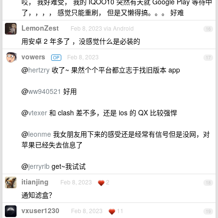
哎， 我好难受， 我的 IQOO10 突然有天就 Google Play 等待中
了，，，， 感觉只能重刷， 但是又懒得搞。。。 好难
LemonZest
Feb 8, 2023 via Android
16
用安卓 2 年多了 ，没感觉什么是必装的
vowers
Feb 8, 2023
OP
17
@
hertzry
收了~ 果然个个平台都立志于找旧版本 app
@
ww940521
好用
@
vtexer
和 clash 差不多，还是 ios 的 QX 比较强悍
@
leonme
我女朋友用下来的感受还是经常有信号但是没网，对
苹果已经失去信息了
@
jerryrib
get~我试试
itianjing
Feb 8, 2023
2
18
通知滤盒？
vxuser1230
Feb 8, 2023
11
19