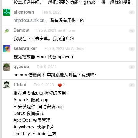
按需求选装吧，一般把想要的功能往 github 一搜一般就能搜到
allentown
Feb 9, 2023
44
http:focus.hk.cn
。看有没有用得上的
Damow
Feb 9, 2023 via iPhone
45
我现在回不去安卓。我强迫症😢
seaswalker
Feb 9, 2023 via Android
46
视频播放器 Reex 代替 nplayerr
qyzooo
Feb 9, 2023
47
emmm 借楼问下 李跳跳能从哪里下载到鸭～
11dad
Feb 9, 2023
2
48
推荐点 Shizuku 授权的应用：
Amarok: 隐藏 app
R-安装组件: 自动安装 app
DarQ: 夜间模式
App Ops: 权限管理
Anywhere-: 快捷卡片
Droid-ify: F-droid 三方