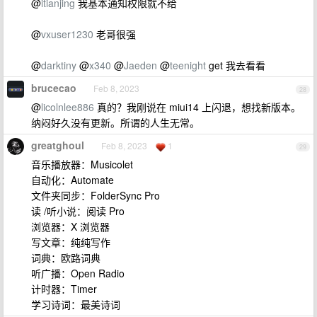
@
itianjing
我基本通知权限就不给
@
vxuser1230
老哥很强
@
darktiny
@
x340
@
Jaeden
@
teenight
get 我去看看
brucecao
Feb 8, 2023
28
@
licolnlee886
真的？我刚说在 miui14 上闪退，想找新版本。
纳闷好久没有更新。所谓的人生无常。
greatghoul
Feb 8, 2023
1
29
音乐播放器：Musicolet
自动化：Automate
文件夹同步：FolderSync Pro
读 /听小说：阅读 Pro
浏览器：X 浏览器
写文章：纯纯写作
词典：欧路词典
听广播：Open Radio
计时器：Timer
学习诗词：最美诗词