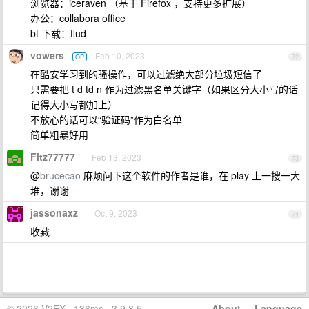
浏览器：iceraven （基于 Firefox ，支持更多扩展）
办公：collabora office
bt 下载：flud
vowers
Feb 10, 2023
OP
72
在酷安学习到的骚操作，可以过滤绝大部分垃圾短信了
只需要把 t d td n 作为过滤黑名单关键字（如果区分大小写的话
记得大小写都加上）
不放心的话可以“验证码”作为白名单
简单粗暴好用
Fitz77777
Feb 13, 2023
73
@
brucecao
麻烦问下这个软件的作者是谁，在 play 上一搜一大
堆，谢谢
jassonaxz
Oct 9, 2023
74
收藏
© 2026 V2EX · 136ms · 3.9.8.5
About
·
Language