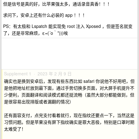
但是信号是真的好，比苹果强太多，通话录音真香！！！
求问下，安卓上还有什么必装的 app ！！！
PS：有太极和 Lspatch 能实现免 root 注入 Xposed ，但是签名就变
了，还是非常麻烦，ε=(´ο｀*)))唉
Supplement 1 · 2023 年 2 月 9 日
确实也是换到安卓后，发现有些东西比如 safari 你说他不好用吧，但
是他把地址栏放到最下面，通过手势切换多页面，对大屏手机提升不
少便利，页面翻译和阅读模式都还挺流畅（虽然大部分都能做到，但
是很容易出现排版或者漏翻的情况）
还有面容支付，点完支付看着就行，现在指纹还要点一下，当然这是
习惯问题。但是苹果没有屏下指纹确实是罪大恶极，特别是口罩时期
太难受了！