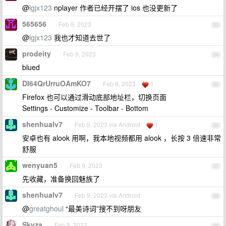
@
lgjx123
nplayer 作者已经开摆了 ios 也没更新了
565656
Feb 9, 2023
53
@
lgjx123
我也才知道去世了
prodeity
Feb 9, 2023
54
blued
DI64QrUrruOAmKO7
Feb 9, 2023
1
55
Firefox 也可以通过滑动底部地址栏，切换页面
Settings - Customize - Toolbar - Bottom
shenhualv7
Feb 9, 2023 via Android
1
56
安卓也有 alook 用啊，我本地视频都用 alook ，长按 3 倍速非常
舒服
wenyuan5
Feb 9, 2023
57
先收藏，准备换回魅族了
shenhualv7
Feb 9, 2023 via Android
58
@
greatghoul
“最美诗词”搜不到呀朋友
Skyza
Feb 9, 2023
59