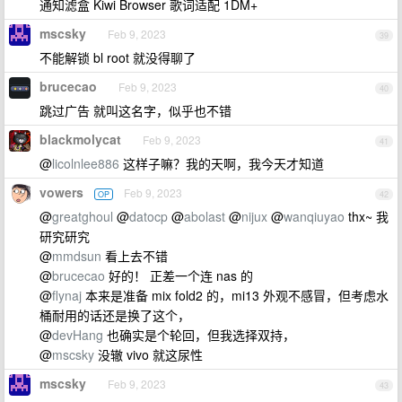
通知滤盒 Kiwi Browser 歌词适配 1DM+
mscsky
Feb 9, 2023
39
不能解锁 bl root 就没得聊了
brucecao
Feb 9, 2023
40
跳过广告 就叫这名字，似乎也不错
blackmolycat
Feb 9, 2023
41
@
licolnlee886
这样子嘛？我的天啊，我今天才知道
vowers
Feb 9, 2023
OP
42
@
greatghoul
@
datocp
@
abolast
@
nijux
@
wanqiuyao
thx~ 我
研究研究
@
mmdsun
看上去不错
@
brucecao
好的！ 正差一个连 nas 的
@
flynaj
本来是准备 mix fold2 的，mi13 外观不感冒，但考虑水
桶耐用的话还是换了这个，
@
devHang
也确实是个轮回，但我选择双持，
@
mscsky
没辙 vivo 就这尿性
mscsky
Feb 9, 2023
43