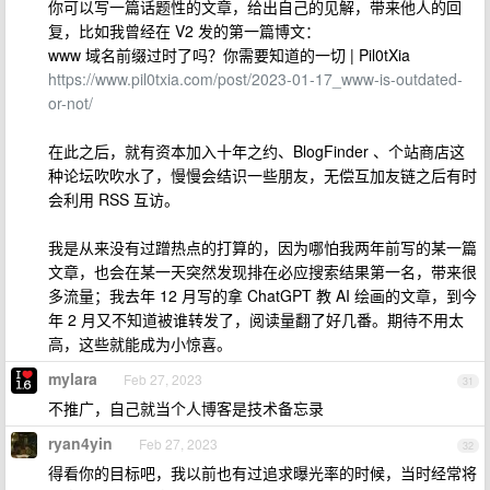
你可以写一篇话题性的文章，给出自己的见解，带来他人的回
复，比如我曾经在 V2 发的第一篇博文：
www 域名前缀过时了吗？你需要知道的一切 | Pil0tXia
https://www.pil0txia.com/post/2023-01-17_www-is-outdated-
or-not/
在此之后，就有资本加入十年之约、BlogFinder 、个站商店这
种论坛吹吹水了，慢慢会结识一些朋友，无偿互加友链之后有时
会利用 RSS 互访。
我是从来没有过蹭热点的打算的，因为哪怕我两年前写的某一篇
文章，也会在某一天突然发现排在必应搜索结果第一名，带来很
多流量；我去年 12 月写的拿 ChatGPT 教 AI 绘画的文章，到今
年 2 月又不知道被谁转发了，阅读量翻了好几番。期待不用太
高，这些就能成为小惊喜。
mylara
Feb 27, 2023
31
不推广，自己就当个人博客是技术备忘录
ryan4yin
Feb 27, 2023
32
得看你的目标吧，我以前也有过追求曝光率的时候，当时经常将