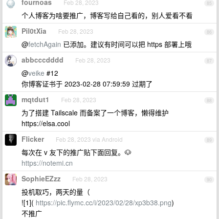
fournoas
Feb 28, 2023
85
个人博客为啥要推广，博客写给自己看的，别人爱看不看
Pil0tXia
Feb 28, 2023
86
@
fetchAgain
已添加。建议有时间可以把 https 部署上哦
abbcccdddd
Feb 28, 2023
87
@
veike
#12
你博客证书于 2023-02-28 07:59:59 过期了
mqtdut1
Feb 28, 2023
88
为了搭建 Tailscale 而备案了一个博客，懒得维护
https://elsa.cool
Flicker
Feb 28, 2023 via Android
89
每次在 v 友下的推广贴下面回复。🐶
https://notemi.cn
SophieEZzz
Feb 28, 2023
90
投机取巧，两天的量（
![1](
https://pic.flymc.cc/i/2023/02/28/xp3b38.png
)
不推广