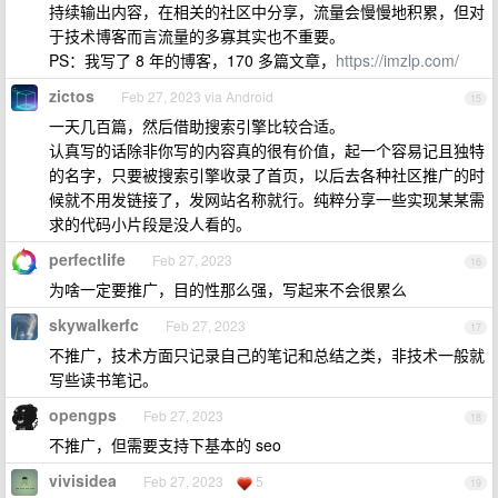
持续输出内容，在相关的社区中分享，流量会慢慢地积累，但对
于技术博客而言流量的多寡其实也不重要。
PS：我写了 8 年的博客，170 多篇文章，
https://imzlp.com/
zictos
Feb 27, 2023 via Android
15
一天几百篇，然后借助搜索引擎比较合适。
认真写的话除非你写的内容真的很有价值，起一个容易记且独特
的名字，只要被搜索引擎收录了首页，以后去各种社区推广的时
候就不用发链接了，发网站名称就行。纯粹分享一些实现某某需
求的代码小片段是没人看的。
perfectlife
Feb 27, 2023
16
为啥一定要推广，目的性那么强，写起来不会很累么
skywalkerfc
Feb 27, 2023
17
不推广，技术方面只记录自己的笔记和总结之类，非技术一般就
写些读书笔记。
opengps
Feb 27, 2023
18
不推广，但需要支持下基本的 seo
vivisidea
Feb 27, 2023
5
19