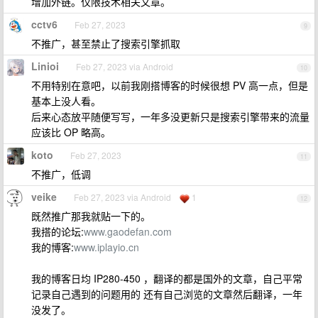
增加外链。仅限技术相关文章。
cctv6
Feb 27, 2023
9
不推广，甚至禁止了搜索引擎抓取
Linioi
Feb 27, 2023 via Android
10
不用特别在意吧，以前我刚搭博客的时候很想 PV 高一点，但是
基本上没人看。
后来心态放平随便写写，一年多没更新只是搜索引擎带来的流量
应该比 OP 略高。
koto
Feb 27, 2023
11
不推广，低调
veike
Feb 27, 2023 via Android
1
12
既然推广那我就贴一下的。
我搭的论坛:
www.gaodefan.com
我的博客:
www.iplayio.cn
我的博客日均 IP280-450 ，翻译的都是国外的文章，自己平常
记录自己遇到的问题用的 还有自己浏览的文章然后翻译，一年
没发了。