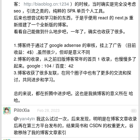
客：
http://biaoblog.cn:1234
）的时候，当时确实是完全没考虑
seo ，引流之类的，纯粹的 SPA 单页个人工具。
后来也想尝试和学习新的东西，于是乎便用 react 的 next.js 重
新搭建了一个全新版的博客。
看看自己能做到什么地步吧，一年了，确实也收获了很多。
1.博客终于通过了 google adsense 的审核，挂上了广告 （目前
收益：4$）,虽然很少，但却是意义不同
2.博客的收录，从之前旧版博客常年的首页 1 收录，也慢慢多了
起来。google : 104 / 百度：42
3.博客收获了很多友联，在同个圈子中也有了更多的交流和探
讨，共同进步和学习。
总的来说，都在折腾中进步吧。这也是我搞博客的意义所在 哈
哈。
Pil0tXia
Feb 28, 2023
61
@
ryan4yin
我这么试过一次，后来发现，明明是在博客文章收录
后再在第三方平台发布的，结果简书和 CSDN 的权重更大，谷
歌移除了我的博客文章索引