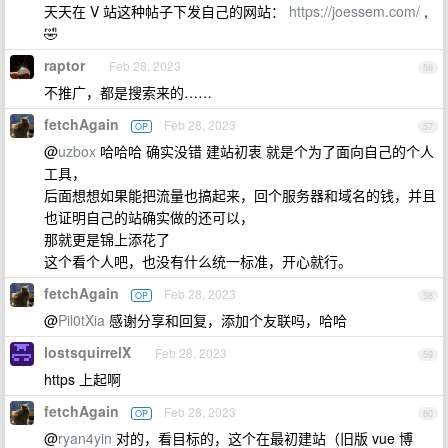
天天在 V 站这种帖子下发自己的网站：
https://joessem.com/
,
🤣
raptor
Feb 28, 2023
56
不推广，都是搜索来的……
fetchAgain
Feb 28, 2023
OP
57
@
uzbox
哈哈哈 确实没错 建站初衷 就是个为了面向自己的个人
工具，
后面想想如果能把流量也搞起来，回个服务器和域名的钱，并且
也证明自己的站确实做的还可以，
那就更是锦上添花了
这个看个人吧，也没有什么统一标准，开心就行。
fetchAgain
Feb 28, 2023
OP
58
@
Pil0tXia
感谢分享和回复，添加个友联吗，哈哈
lostsquirrelX
Feb 28, 2023
59
https 上起啊
fetchAgain
Feb 28, 2023
OP
60
@
ryan4yin
对的，看目标的，这个在最初建站（旧版 vue 博