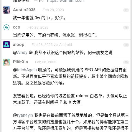
Austin2035
Feb 28, 2023
77
我一年也就 3w 的 ip ，好少。
cco
Feb 28, 2023
78
当笔记用的，写的也罗嗦，流水账，懒得推广。
aloop
Feb 28, 2023 via Android
79
@
Aindy
😅 我都不认识这个网站的站长，何来朋友之说
Pil0tXia
Feb 28, 2023
80
@
fetchAgain
嗯是的，可能是我调用的 SEO API 的数据没有更
新。不过百度似乎不喜欢重复的链接提交，超出某个阈值会降权
惩罚。总之还是谷歌好伺候。
友链看到啦，已经给你的域名设置 referer 白名单，头像可以正
常加载了。还请有时间把 P 和 X 大写。
@
ryan4yin
我也是在最前面留了首发地址的，但是每个月从第三
方博客平台过来的浏览量也就几十个，如果我的博客能排在第三
方平台前面，我还是很乐意加的，但是直接被挤没了我还是很不