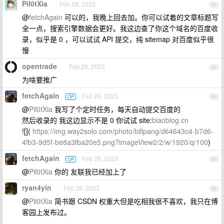
Pil0tXia
Feb 28, 2023
62
@
fetchAgain
可以的，我晚上回去加。你可以试着的文章标题写
全一点，搜索引擎数据会更好。我这边查了你这个域名的百度收
录，似乎是 0 ，可以试试 API 提交，纯 sitemap 对百度似乎很
慢
opentrade
Feb 28, 2023
63
为啥要推广
fetchAgain
Feb 28, 2023
OP
64
@
Pil0tXia
我写了个定时任务，每天自动提交百度的
然后收录的 我这边显示不是 0 你试试 site:
biaoblog.cn
![](
https://img.way2solo.com/photo/billpang/d64643c4-b7d6-
4fb3-9d5f-be8a3fba20e5.png?imageView2/2/w/1920/q/100
)
fetchAgain
Feb 28, 2023
OP
65
@
Pil0tXia
你的 友联我已经加上了
ryan4yin
Feb 28, 2023
66
@
Pil0tXia
简书跟 CSDN 权重大但是吃相我很不喜欢，我只在博
客园上发布过。