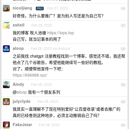
nicoljiang
Feb 27, 2023
PRO
50
好奇怪，为什么要推广？是为别人写还是为自己写？
xshell
Feb 28, 2023
51
我的博客 牧人池塘
https://iops.top
自己写，就当记事本的用了
aloop
Feb 28, 2023 via Android
52
之前我找 chatgpt 注册教程找到一个博客，感觉还不错，我还帮
他点了几个谷歌告，希望他能继续写一些好的教程。
对了，顺便帮他宣传一下吧：
https://696988.xyz/
Aindy
Feb 28, 2023
53
@
aloop
我有一个朋友系列
julyclyde
Feb 28, 2023
54
我其实一直理解不了现在特别爱好“让百度收录”或者去推广的
真的已经卷到这种地步，必须主动推销自己了吗？
FakeJstar
Feb 28, 2023
55