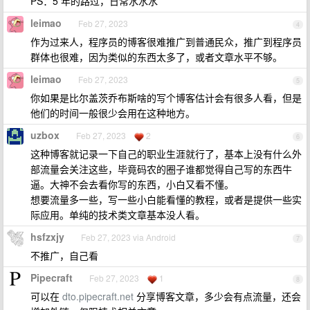
PS：5 年的路过，日常水水水
leimao
Feb 27, 2023
4
作为过来人，程序员的博客很难推广到普通民众，推广到程序员
群体也很难，因为类似的东西太多了，或者文章水平不够。
leimao
Feb 27, 2023
5
你如果是比尔盖茨乔布斯啥的写个博客估计会有很多人看，但是
他们的时间一般很少会用在这种地方。
uzbox
Feb 27, 2023
2
6
这种博客就记录一下自己的职业生涯就行了，基本上没有什么外
部流量会关注这些，毕竟码农的圈子谁都觉得自己写的东西牛
逼。大神不会去看你写的东西，小白又看不懂。
想要流量多一些，写一些小白能看懂的教程，或者是提供一些实
际应用。单纯的技术类文章基本没人看。
hsfzxjy
Feb 27, 2023 via Android
7
不推广，自己看
Pipecraft
Feb 27, 2023
1
8
可以在
dto.pipecraft.net
分享博客文章，多少会有点流量，还会