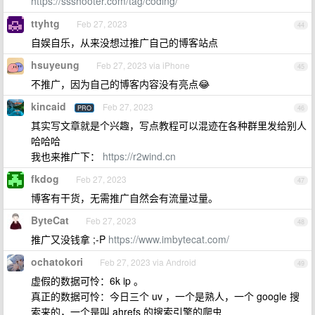
https://ssshooter.com/tag/coding/
ttyhtg
Feb 27, 2023
44
自娱自乐，从来没想过推广自己的博客站点
hsuyeung
Feb 27, 2023 via iPhone
45
不推广，因为自己的博客内容没有亮点😂
kincaid
Feb 27, 2023
PRO
46
其实写文章就是个兴趣，写点教程可以混迹在各种群里发给别人
哈哈哈
我也来推广下：
https://r2wind.cn
fkdog
Feb 27, 2023
47
博客有干货，无需推广自然会有流量过量。
ByteCat
Feb 27, 2023
48
推广又没钱拿 ;-P
https://www.imbytecat.com/
ochatokori
Feb 27, 2023 via Android
49
虚假的数据可怜：6k ip 。
真正的数据可怜：今日三个 uv ，一个是熟人，一个 google 搜
索来的，一个是叫 ahrefs 的搜索引擎的爬虫