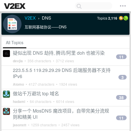
V2EX
DNS
Topics
2,116
›
互联网基础协议——DNS
All Topics
疑似出现 DNS 劫持, 腾讯/阿里 doh 也被污染
11
devjia
• 356 characters • 3712 views
223.5.5.5 119.29.29.29 DNS 后端服务器不支持
IPv6
3
Atomo
• 4127 characters • 1924 views
做站千万避坑 top 域名
38
hadami
• 64 characters • 6014 views
分享一个 MosDNS 魔改项目，自带完美分流规
则和精美 UI
11
jasonxtt
• 1259 characters • 2457 views