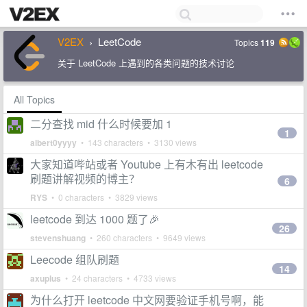
V2EX
LeetCode
Topics
119
›
关于 LeetCode 上遇到的各类问题的技术讨论
All Topics
二分查找 mid 什么时候要加 1
1
albert0yyyy
• 143 characters • 3130 views
大家知道哔站或者 Youtube 上有木有出 leetcode
刷题讲解视频的博主？
6
RYS
• 0 characters • 3829 views
leetcode 到达 1000 题了🎉
26
stevenshuang
• 260 characters • 9649 views
Leecode 组队刷题
14
axuplus
• 24 characters • 4733 views
为什么打开 leetcode 中文网要验证手机号啊，能