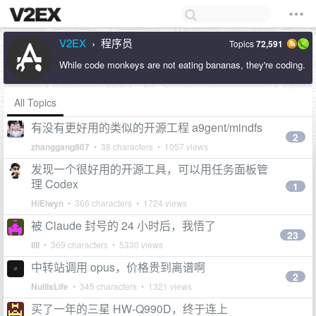
V2EX
程序员
Topics
72,591
›
While code monkeys are not eating bananas, they're coding.
All Topics
有没有更好用的类似的开源工程 a9gent/mindfs
2
zhanggang807
• 38 characters • 1057 views
发现一个很好用的开源工具，可以用任务面板管
理 Codex
1
HiElwyn
• 366 characters • 1724 views
被 Claude 封号的 24 小时后，我悟了
23
IlIl
• 369 characters • 5330 views
中转站调用 opus，价格贵到离谱啊
2
NullIsLife
• 345 characters • 1321 views
买了一年的三星 HW-Q990D，终于连上