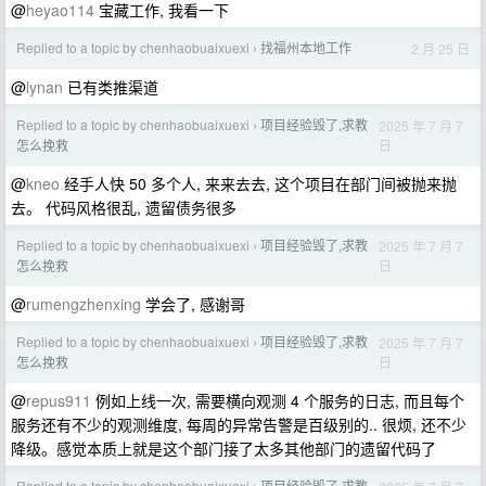
@
heyao114
宝藏工作, 我看一下
Replied to a topic by chenhaobuaixuexi
找福州本地工作
2 月 25 日
›
@
lynan
已有类推渠道
Replied to a topic by chenhaobuaixuexi
项目经验毁了,求教
2025 年 7 月 7
›
日
怎么挽救
@
kneo
经手人快 50 多个人, 来来去去, 这个项目在部门间被抛来抛
去。 代码风格很乱, 遗留债务很多
Replied to a topic by chenhaobuaixuexi
项目经验毁了,求教
2025 年 7 月 7
›
日
怎么挽救
@
rumengzhenxing
学会了, 感谢哥
Replied to a topic by chenhaobuaixuexi
项目经验毁了,求教
2025 年 7 月 7
›
日
怎么挽救
@
repus911
例如上线一次, 需要横向观测 4 个服务的日志, 而且每个
服务还有不少的观测维度, 每周的异常告警是百级别的.. 很烦, 还不少
降级。感觉本质上就是这个部门接了太多其他部门的遗留代码了
Replied to a topic by chenhaobuaixuexi
项目经验毁了,求教