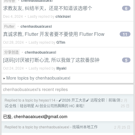
问与答
•
chenhaobuaixuexi
求教友友, 纠结半天，还是不知道该选哪个
6
Dec 4, 2024 • Lastly replied by
chixinzei
Flutter
•
chenhaobuaixuexi
真诚求教, Flutter 开发者要不要使用 Flutter Flow
11
Oct 28, 2024 • Lastly replied by
GTim
分享创造
•
chenhaobuaixuexi
[送码]讨厌被打断心流, 所以我做了这款番茄钟
5
Oct 24, 2024 • Lastly replied by
lilyaki
More topics by chenhaobuaixuexi
»
chenhaobuaixuexi's recent replies
Replied to a topic by heyao114
🧨2026 开工大吉🧨 远程全职｜前端/测
2 月
›
25 日
试/全栈｜硅谷明星 AI 创业公司热腾腾的 HC 来啦！
已投,
chenhaoaixuexi@gmail.com
Replied to a topic by chenhaobuaixuexi
找福州本地工作
2 月 25 日
›