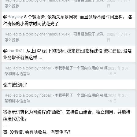
2025 年 7 月 7
›
日
怎么挽救
@
Rorysky
8 个微服务, 依赖关系是网状, 而且领导不给时间重构， 各
种奇怪的小需求时间就花光了
Replied to a topic by chenhaobuaixuexi
项目经验毁了,求教
2025 年 7 月 7
›
日
怎么挽救
@
charlie21
从上(X3)到下的指标, 稳定建设|指标建设|流程建设, 没啥
业务增长就搞这样....
Replied to a topic by riceball
🌟我手搓了一个面向应用的 AI 框
2025 年 3 月
›
19 日
架和脚本语言🚀
仓库链接呢?
Replied to a topic by riceball
🌟我手搓了一个面向应用的 AI 框
2025 年 3 月
›
19 日
架和脚本语言🚀
将提示词转化为可编程的“函数”，支持自由组合、独立调用，并能持
续迭代优化。
----
哥, 没看懂, 会有啥收益。有案例吗?