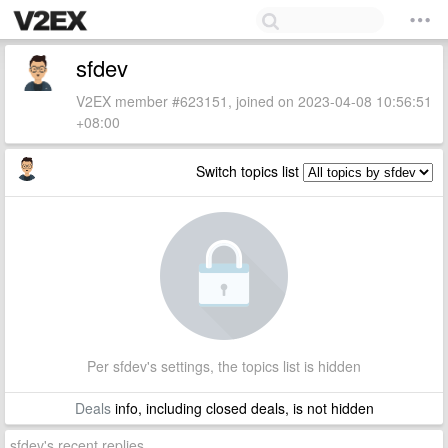
sfdev
V2EX member #623151, joined on 2023-04-08 10:56:51
+08:00
Switch topics list
Per sfdev's settings, the topics list is hidden
Deals
info, including closed deals, is not hidden
sfdev's recent replies