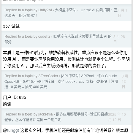
Replied to a topic by Unity2Ai
大模型中转站， Unity2.Ai 内测招募：直
4 月 1
›
日
达源头，拒绝“掺水”！
357 试试
Replied to a topic by codehz
似乎没有人说到软著要求里禁止 AI 的
3 月 28
›
日
部分
本质上是一种甩锅行为，维护软著权威性。重点应该不是怎么查你用
没用 AI ，而是要你声明你用没用，检测估计也就是走个过程。你声明
了你没用 AI ，那以后产生版权纠纷，那就是你的责任了。
Replied to a topic by AFreeCoder
[API 中转站] APIPool - 纯血 Claude
3 月
›
13
Opus 4.6 + GPT-5.4 API 中转站，支持 codex、cc，支持小龙虾🦞｜注册
日
送 10 美元 + 抽奖 400 美元
用户 ID: 635
感谢
Replied to a topic by jacketma
很多应用都是手机号+验证码直接
2025 年 10
›
月 12 日
登录，怎么保证背后是同一个用户呢
@
tunggt
这跟实名制，手机注册还是邮箱注册有半毛钱关系？根本原