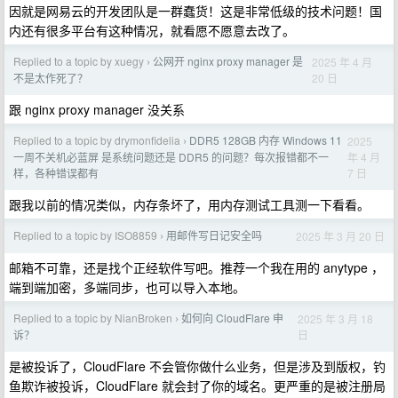
因就是网易云的开发团队是一群蠢货！这是非常低级的技术问题！国
内还有很多平台有这种情况，就看愿不愿意去改了。
Replied to a topic by xuegy
公网开 nginx proxy manager 是
2025 年 4 月
›
20 日
不是太作死了？
跟 nginx proxy manager 没关系
Replied to a topic by drymonfidelia
DDR5 128GB 内存 Windows 11
2025
›
年 4 月
一周不关机必蓝屏 是系统问题还是 DDR5 的问题？每次报错都不一
7 日
样，各种错误都有
跟我以前的情况类似，内存条坏了，用内存测试工具测一下看看。
Replied to a topic by ISO8859
用邮件写日记安全吗
2025 年 3 月 20 日
›
邮箱不可靠，还是找个正经软件写吧。推荐一个我在用的 anytype ，
端到端加密，多端同步，也可以导入本地。
Replied to a topic by NianBroken
如何向 CloudFlare 申
2025 年 3 月 18
›
日
诉？
是被投诉了，CloudFlare 不会管你做什么业务，但是涉及到版权，钓
鱼欺诈被投诉，CloudFlare 就会封了你的域名。更严重的是被注册局