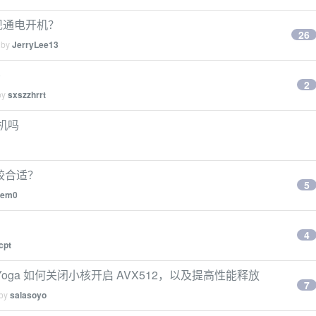
么实现通电开机？
26
 by
JerryLee13
)
2
by
sxszzhrrt
台机吗
比较合适？
5
em0
4
cpt
pad X1 Yoga 如何关闭小核开启 AVX512，以及提高性能释放
7
 by
salasoyo