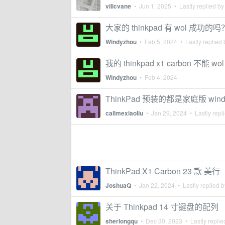
vilicvane
•
Jun 1, 2025
• Lastly replied b
大家的 thinkpad 有 wol 成
Windyzhou
•
Feb 5, 2024
• Lastly replied
我的 thinkpad x1 carbon 
Windyzhou
•
Feb 4, 2024
ThinkPad 预装的都是家庭版 win
callmexiaoliu
•
Jan 29, 2024
• Lastly repl
ThinkPad X1 Carbon 23 款 美行
JoshuaQ
•
Jan 22, 2024
• Lastly replied 
关于 Thinkpad 14 寸键盘的配列
sherlongqu
•
Dec 30, 2023
• Lastly repli