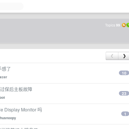
Topics
99
❮
❯
手感了
10
pxcer
记本，过保后主板故障
23
oot
 Display Monitor 吗
1
husnoopy