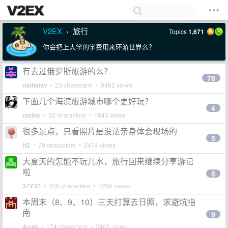
V2EX
旅行
Topics
1,671
›
你会把上大学的学费用来环游世界么？
有去过俄罗斯旅游的么？
78
nathanw
• 23 characters • 8482 views
下面几个海滨旅游城市哪个更好玩？
4
razios
• 32 characters • 1843 views
很多景点，只看照片是没法亲身体会现场的
5
tf2
• 29 characters • 2474 views
大夏天的怎能不玩儿水，旅行回来继续分享游记
啦
5
37Y37
• 205 characters • 2290 views
本周末（8、9、10）三天打算去日照，求避坑指
南
9
Aruis
• 174 characters • 2465 views