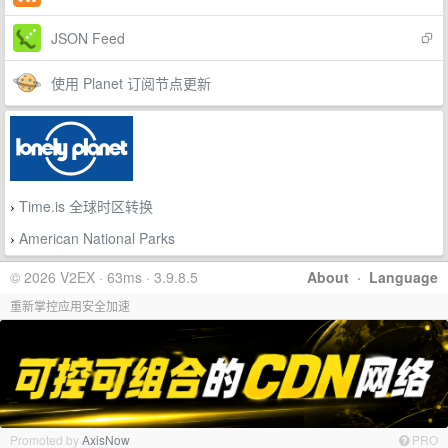
JSON Feed
使用 Planet 订阅节点更新
Time.is 全球时区转换
›
American National Parks
›
© 2026 V2EX · 63ms · 3.9.8.5
About
·
Language
重新掌控应用安全加速
Promoted by
AxisNow
PRO