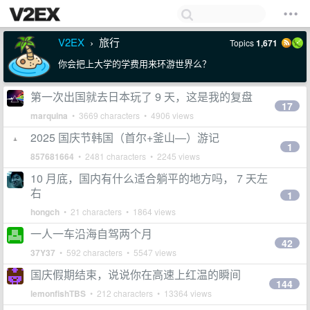
V2EX
旅行
Topics
1,671
›
你会把上大学的学费用来环游世界么？
第一次出国就去日本玩了 9 天，这是我的复盘
17
marquina
• 3669 characters • 4906 views
2025 国庆节韩国（首尔+釜山—）游记
1
857681664
• 2481 characters • 2245 views
10 月底，国内有什么适合躺平的地方吗， 7 天左
右
1
hongch
• 21 characters • 1864 views
一人一车沿海自驾两个月
42
37Y37
• 592 characters • 5547 views
国庆假期结束，说说你在高速上红温的瞬间
144
lemonfishTBS
• 212 characters • 13364 views