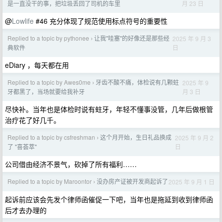
月 23 日
是一直没干的事，把垃圾丢回了司机的车里
@
Lowlife
#46 充分体现了规范使用标点符号的重要性
Replied to a topic by pythonee
让我"哇塞"的好像还是那些经
2025 年 9 月 3
›
日
典软件
eDiary ，每天都在用
Replied to a topic by Awes0me
牙齿不酸不痛，体检说有几颗蛀
2025 年 9
›
月 3 日
牙都黑了，当场就要给我补牙
尽快补。当年也是体检时说有蛀牙，年轻不懂事没管，几年后做根管
治疗花了好几千。
Replied to a topic by csfreshman
这个月开始，生日礼品换成
2025 年 9 月 2
›
日
了 "喜荟萃"
公司借由经济不景气，砍掉了所有福利……
Replied to a topic by Maroontor
没办房产证被开发商起诉了
2025 年 9 月 1 日
›
起诉前应该会先发个律师函催促一下吧，当年也是拖延到收到律师函
后才去办理的