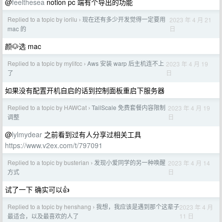
@
feelthesea
notion pc 端有个导出的功能
Replied to a topic by iorilu
现在还有多少开发觉得一定要用
2023 年 4 月 21
›
日
mac 的
颜🐶选 mac
Replied to a topic by mylifcc
Aws 安装 warp 后主机连不上
2023 年 4 月 19
›
日
了
如果没有配置开机自启的话到控制面板重启下服务器
Replied to a topic by HAWCat
TailScale 免费套餐内容限制
2023 年 4 月 19
›
日
调整
@
lylmydear
之前看到过有人分享过相关工具
https://www.v2ex.com/t/797091
Replied to a topic by busterian
发现小爱同学的另一种唤醒
2023 年 4 月 14
›
日
方式
试了一下 确实可以👍
Replied to a topic by henshang
我想，我应该是遇到那个这辈子
2023 年 4 月
›
11 日
最适合，以及最喜欢的人了