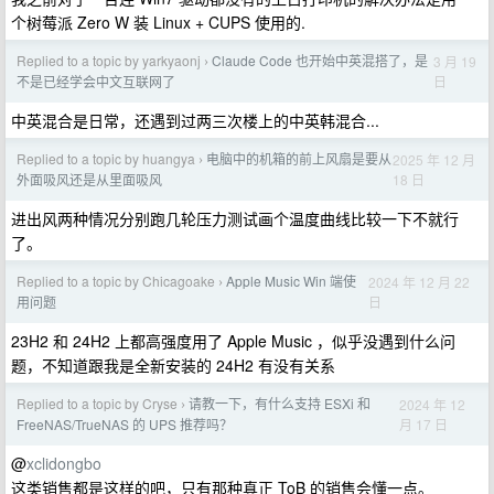
个树莓派 Zero W 装 Linux + CUPS 使用的.
Replied to a topic by yarkyaonj
Claude Code 也开始中英混搭了，是
3 月 19
›
日
不是已经学会中文互联网了
中英混合是日常，还遇到过两三次楼上的中英韩混合...
Replied to a topic by huangya
电脑中的机箱的前上风扇是要从
2025 年 12 月
›
18 日
外面吸风还是从里面吸风
进出风两种情况分别跑几轮压力测试画个温度曲线比较一下不就行
了。
Replied to a topic by Chicagoake
Apple Music Win 端使
2024 年 12 月 22
›
日
用问题
23H2 和 24H2 上都高强度用了 Apple Music ，似乎没遇到什么问
题，不知道跟我是全新安装的 24H2 有没有关系
Replied to a topic by Cryse
请教一下，有什么支持 ESXi 和
2024 年 12
›
月 17 日
FreeNAS/TrueNAS 的 UPS 推荐吗？
@
xclidongbo
这类销售都是这样的吧，只有那种真正 ToB 的销售会懂一点。