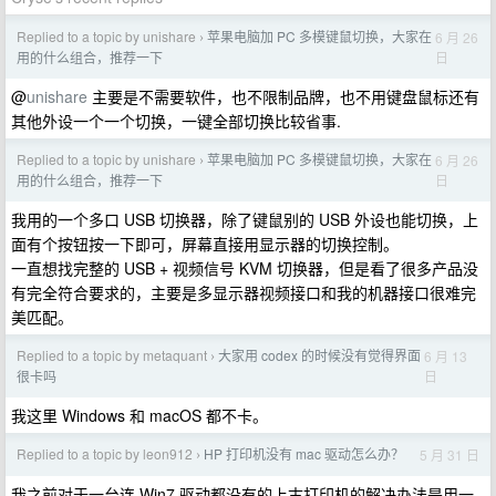
Replied to a topic by unishare
苹果电脑加 PC 多模键鼠切换，大家在
6 月 26
›
日
用的什么组合，推荐一下
@
unishare
主要是不需要软件，也不限制品牌，也不用键盘鼠标还有
其他外设一个一个切换，一键全部切换比较省事.
Replied to a topic by unishare
苹果电脑加 PC 多模键鼠切换，大家在
6 月 26
›
日
用的什么组合，推荐一下
我用的一个多口 USB 切换器，除了键鼠别的 USB 外设也能切换，上
面有个按钮按一下即可，屏幕直接用显示器的切换控制。
一直想找完整的 USB + 视频信号 KVM 切换器，但是看了很多产品没
有完全符合要求的，主要是多显示器视频接口和我的机器接口很难完
美匹配。
Replied to a topic by metaquant
大家用 codex 的时候没有觉得界面
6 月 13
›
日
很卡吗
我这里 Windows 和 macOS 都不卡。
Replied to a topic by leon912
HP 打印机没有 mac 驱动怎么办？
5 月 31 日
›
我之前对于一台连 Win7 驱动都没有的上古打印机的解决办法是用一