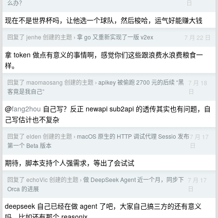
日
么办？
现在不是世界杯吗，让他选一个球队，然后梭哈，运气好能赚大钱
回复了 jenhe 创建的主题
拿 go 又重新实现了一版 v2ex
7 月 22 日
›
拿 token 做点有意义的事情啊，感觉你们这些跟浪费水浪费粮食一
样。
回复了 maomaosang 创建的主题
apikey 被偷跑 2700 元的后续 “黑
7 月 18
›
日
客竟是我自己”
@
fang2hou
自己写？反正 newapi sub2api 的透传其实也有问题，自
己写估计也不复杂
回复了 elden 创建的主题
macOS 原生的 HTTP 调试代理 Sessio 发布
7 月 17
›
日
第一个 Beta 版本
期待，脚本支持个人强需求，等出了会试试
回复了 echoVic 创建的主题
做 DeepSeek Agent 近一个月，同步下
7 月 17
›
日
Orca 的进展
deepseek 自己已经在做 agent 了吧，大家自己搞三方的还有意义
吗，比如还有那个 reasonix