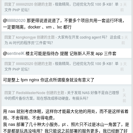
回复了 lilililili2020 创建的主题
极致精简，已经优化为仅 100 多 KB！单
3 天
›
前
文件 PHP 论坛！
@
lilililili2020
那更得说道说道了，不要多个项目共用一套运行环境，
一定要隔离，docker 、vm 、lxc 都行
回复了 kongkongye 创建的主题
大家有在开发 coding agent 吗？ 这会成
3 天
›
前
为 AI 时代的程序员"三件套"吗？
@
sentinelK
楼主可能是指待办 提醒 记账新人开发 app 三件套
回复了 lilililili2020 创建的主题
极致精简，已经优化为仅 100 多 KB！单
3 天
›
前
文件 PHP 论坛！
可是整上 fpm nginx 你这点所谓瘦身就没有意义了
3
回复了 RedisMasterNode 创建的主题
关于发现 NAS 好像不是自己理想
›
天
中的照片备份方案，现在想改成移动硬盘，有搞头吗？
前
用 nas 就别考虑休眠，这样你才能最大化他的用处，而不是这样省着
用、不舍得用、不舍得电费，
我 nas 部署了几十种大小服务，pt 、照片只不过是冰山一角罢了，是
不是都是玩具没啥用？我只能说之前部署的服务更多，我已经删了好