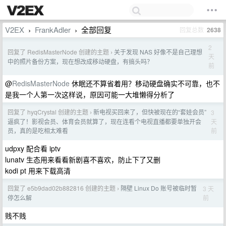
V2EX
FrankAdler
全部回复
回复总数
2638
›
›
2
回复了 RedisMasterNode 创建的主题
关于发现 NAS 好像不是自己理想
›
天
中的照片备份方案，现在想改成移动硬盘，有搞头吗？
前
@
RedisMasterNode
休眠还不算省着用？移动硬盘确实不可靠，也不
是我一个人第一次这样说，原因可能一大堆懒得分析了
回复了 hyqCrystal 创建的主题
新电视买回来了，但快被现在的“套娃会员”
3
›
天
逼疯了！影视会员、体育会员就算了，现在连看个电视直播都要单独开会
前
员，真的是吃相太难看
udpxy 配合看 iptv
lunatv 生态用来看看新剧喜不喜欢，防止下了又删
kodi pt 用来下载高清
回复了 e5b9dad02b882816 创建的主题
隔壁 Linux Do 账号被临时暂
3 天
›
前
停怎么解
贱不贱