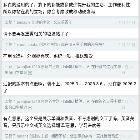
多真的没用的了，剩下的都能或多或少提升我的生活、工作便利性
所以你站在我的立场，你会考虑改成移动硬盘吗
回复了 tomaple 创建的主题
又又重置了
7 月 29 日
›
请不要再发重置相关的垃圾帖子了
回复了 vardumpabc 创建的主题
现在用三星手机的还多吗？
7 月 27 日
›
在用 s25+，外观挺喜欢，系统一般，推送难受
回复了 jwenjian1210 创建的主题
IntelliJ 插件， AI 在回答的过程中弹
7 月 24
›
日
出窗口学单词 ￼
适配的版本有点低啊，装不上，2025.3 — 2025.3.6 ，现在都 2026.2
了
回复了 jwenjian1210 创建的主题
IntelliJ 插件， AI 在回答的过程中弹
7 月 24
›
日
出窗口学单词 ￼
有点意思，这个只是展示单词和发音，不考虑别的交互了吗，英音美
音，只展示中文或英文选择翻译/意思，学习进度等
回复了 moons 创建的主题
阅历不够，做生意的亲戚一直找我借钱怎
7 月 22
›