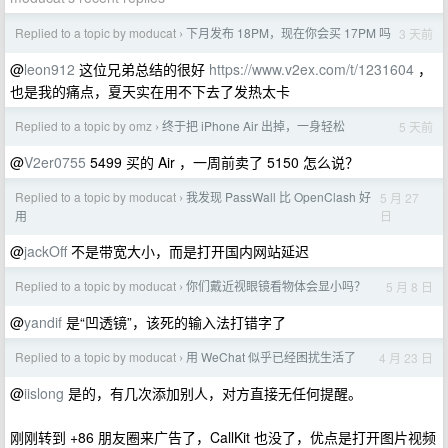
Replied to a topic by moducat
下月发布 18PM，现在你会买 17PM 吗
3 天前
›
@
leon912
这位兄弟总结的很好
https://www.v2ex.com/t/1231604
，
也是我的痛点，夏天实在用不下去了发热太卡
Replied to a topic by omz
终于把 iPhone Air 出掉，一身轻松
5 天前
›
@
V2er0755
5499 买的 Air ，一周前卖了 5150 怎么说？
Replied to a topic by moducat
我发现 PassWall 比 OpenClash 好
5 月 27
›
日
用
@
jackOff
不是带宽大小，而是打开国内网站延迟
Replied to a topic by moducat
你们戴近视眼镜看物体会显小吗？
5 月 8 日
›
@
yandif
是“凹透镜”，该死的输入法打错字了
Replied to a topic by moducat
用 WeChat 似乎已经困扰生活了
4 月 23 日
›
@
iislong
是的，有几次添加别人，对方直接无任何提醒。
刚刚转到 +86 朋友圈来广告了，CallKit 也没了，优点是打开图片视频