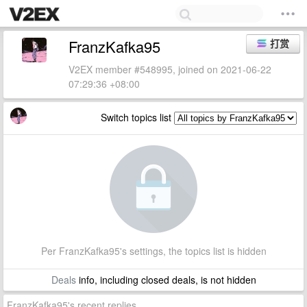
FranzKafka95
打赏
V2EX member #548995, joined on 2021-06-22
07:29:36 +08:00
Switch topics list
Per FranzKafka95's settings, the topics list is hidden
Deals
info, including closed deals, is not hidden
FranzKafka95's recent replies