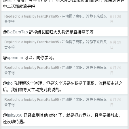
中二话那就算是吧
Replied to a topic by FranzKafka95
冲动提了离职，冷静下来后又
6 月 29
›
日
舍不得
@
BigEarsTao
辞掉组长回归大头兵还是直接离职呀
Replied to a topic by FranzKafka95
冲动提了离职，冷静下来后又
6 月 29
›
日
舍不得
@
openmm
可以，向你学习。
Replied to a topic by FranzKafka95
冲动提了离职，冷静下来后又
6 月 29
›
日
舍不得
@
tho
我理解这个道理，但是这个话是在我提了离职，流程都审过之
后，我们领导又主动找到我说的。
Replied to a topic by FranzKafka95
冲动提了离职，冷静下来后又
6 月 29
›
日
舍不得
@
fish2050
已经拿到其他 offer 了，就是担心竞业，且需要换城市，
还没聊待遇。