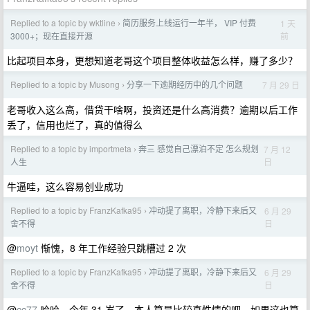
Replied to a topic by wktline
简历服务上线运行一年半， VIP 付费
1 天
›
前
3000+；现在直接开源
比起项目本身，更想知道老哥这个项目整体收益怎么样，赚了多少？
Replied to a topic by Musong
分享一下逾期经历中的几个问题
7 月 29 日
›
老哥收入这么高，借贷干啥啊，投资还是什么高消费？逾期以后工作
丢了，信用也烂了，真的值得么
Replied to a topic by importmeta
奔三 感觉自己漂泊不定 怎么规划
7 月 12
›
日
人生
牛逼哇，这么容易创业成功
Replied to a topic by FranzKafka95
冲动提了离职，冷静下来后又
6 月 29
›
日
舍不得
@
moyt
惭愧，8 年工作经验只跳槽过 2 次
Replied to a topic by FranzKafka95
冲动提了离职，冷静下来后又
6 月 29
›
日
舍不得
@
cc77
哈哈，今年 31 岁了，本人算是比较真性情的吧，如果这也算