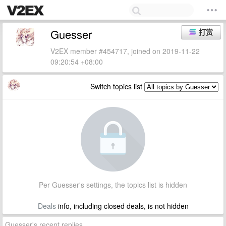
Guesser
打赏
V2EX member #454717, joined on 2019-11-22
09:20:54 +08:00
Switch topics list
Per Guesser's settings, the topics list is hidden
Deals
info, including closed deals, is not hidden
Guesser's recent replies