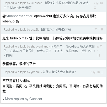
Replied to a topic by Guesser
有没有好推荐的轻量自部署 AI 对话，
7 月 16
›
日
用于 lobehub 平替的？
@
lymanbernadette6
open-webui 也没好多少诶，内存占用都比
lobehub 高
Replied to a topic by adz2k
国行红米手机有推荐吗？
7 月 7 日
›
红米 turbo 5 max 性价比中端机，纯体验安卓附加功能买中端机就好
Replied to a topic by zhouyanliang
时隔半年， NocoBase 收入再次翻
6 月
›
16
倍。 在满屏 AI 的氛围中，跟大家分享一下不太一样的经历。 [感谢 V2EX
日
+ 抽奖]
恭喜恭喜，很棒的平台
Replied to a topic by yiroonli
为什么有钱人大多都迷信？
5 月 18 日
›
不只是有钱人迷信。
官问刑，富问灾，平头百姓问发财；穷问富，富问路，有富有路问劫
数‌
More replies by Guesser
»