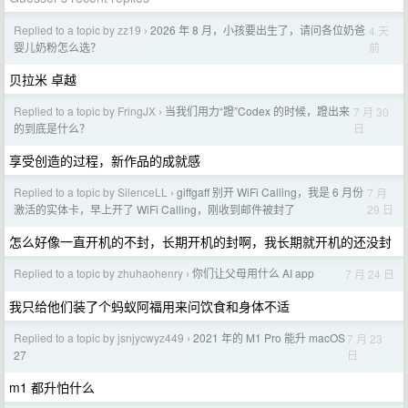
Replied to a topic by zz19
2026 年 8 月，小孩要出生了，请问各位奶爸
4 天
›
前
婴儿奶粉怎么选？
贝拉米 卓越
Replied to a topic by FringJX
当我们用力“蹬”Codex 的时候，蹬出来
7 月 30
›
日
的到底是什么？
享受创造的过程，新作品的成就感
Replied to a topic by SilenceLL
giffgaff 别开 WiFi Calling，我是 6 月份
7 月
›
29 日
激活的实体卡，早上开了 WiFi Calling，刚收到邮件被封了
怎么好像一直开机的不封，长期开机的封啊，我长期就开机的还没封
Replied to a topic by zhuhaohenry
你们让父母用什么 AI app
7 月 24 日
›
我只给他们装了个蚂蚁阿福用来问饮食和身体不适
Replied to a topic by jsnjycwyz449
2021 年的 M1 Pro 能升 macOS
7 月 23
›
日
27
m1 都升怕什么