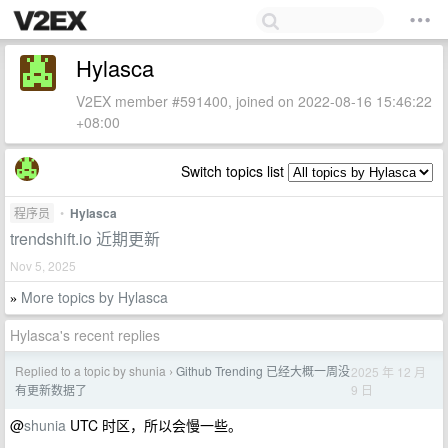
Hylasca
V2EX member #591400, joined on 2022-08-16 15:46:22
+08:00
Switch topics list
程序员
•
Hylasca
trendshift.io 近期更新
Nov 5, 2025
More topics by Hylasca
»
Hylasca's recent replies
Replied to a topic by shunia
Github Trending 已经大概一周没
2025 年 12 月
›
9 日
有更新数据了
@
shunia
UTC 时区，所以会慢一些。