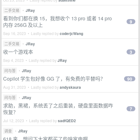
ada65line
二手交易
•
JRay
看到你们都在换 15，我想收个 13 pro 或者 14 pro
9
内存 256G 及以上
Sep 16, 2023 • Lastly replied by
coderjcWang
二手交易
•
JRay
收一个游戏本
3
Sep 4, 2023 • Lastly replied by
JRay
问与答
•
JRay
Copilot 学生包好像 GG 了，有免费的平替吗？
90
Aug 31, 2023 • Lastly replied by
andyskaura
问与答
•
JRay
求助，黑裙，系统丢了之后重装，硬盘里面数据咋
7
恢复？
Jul 12, 2023 • Lastly replied by
sadfQED2
调查
•
JRay
618 来，想问下大家都买了些啥家电啊