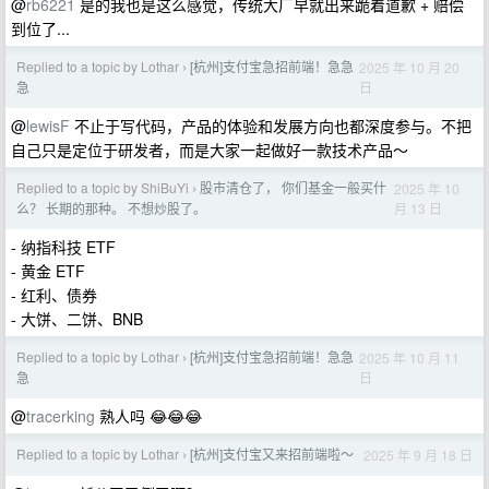
@
rb6221
是的我也是这么感觉，传统大厂早就出来跪着道歉 + 赔偿
到位了...
Replied to a topic by Lothar
[杭州]支付宝急招前端！急急
2025 年 10 月 20
›
日
急
@
lewisF
不止于写代码，产品的体验和发展方向也都深度参与。不把
自己只是定位于研发者，而是大家一起做好一款技术产品～
Replied to a topic by ShiBuYi
股市清仓了， 你们基金一般买什
2025 年 10
›
月 13 日
么？ 长期的那种。 不想炒股了。
- 纳指科技 ETF
- 黄金 ETF
- 红利、债券
- 大饼、二饼、BNB
Replied to a topic by Lothar
[杭州]支付宝急招前端！急急
2025 年 10 月 11
›
日
急
@
tracerking
熟人吗 😂😂😂
Replied to a topic by Lothar
[杭州]支付宝又来招前端啦～
2025 年 9 月 18 日
›