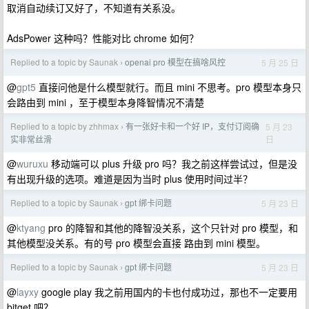
取消自动续订又好了，不知道有关系没。
AdsPower 这种吗？性能对比 chrome 如何？
Replied to a topic by Saunak
openai pro 模型在搞啥风控
5 月 25 日
›
@
gpt5
直接问他是什么模型就行。而且 mini 不思考。pro 模型本身只
会路由到 mini ，至于模型本身降智情况不清楚
Replied to a topic by zhhmax
有一张好卡和一个好 IP，支付订阅确
5 月 23
›
日
实非常丝滑
@
wuruxu
移动端可以 plus 升级 pro 吗？我之前这样尝试过，但是没
有出现升级的选项。难道是因为当时 plus 使用时间过半？
Replied to a topic by Saunak
gpt 绑卡问题
5 月 23 日
›
@
ktyang
pro 的降智和其他的降智没关系，这个只针对 pro 模型，和
其他模型没关系。有的号 pro 模型会直接 路由到 mini 模型。
Replied to a topic by Saunak
gpt 绑卡问题
5 月 23 日
›
@
layxy
google play 我之前用国内的卡也付成功过，那也不一定要用
bitget 吧？