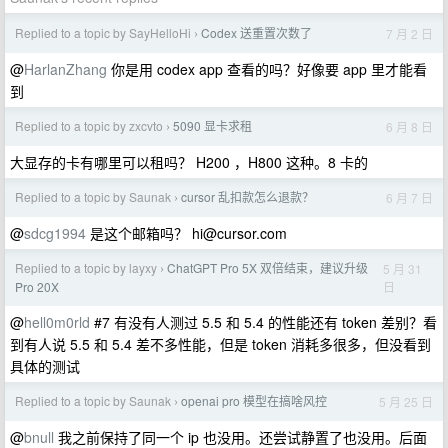
Replied to a topic by SayHelloHi
Codex 送重置次数了
7 月 2 日
›
@
HarlanZhang
你是用 codex app 查看的吗？好像要 app 里才能看
到
Replied to a topic by zxcvto
5090 显卡求租
6 月 8 日
›
大显存的卡有哪里可以租吗？ H200 ，H800 这种。8 卡的
Replied to a topic by Saunak
cursor 乱扣款怎么退款？
6 月 7 日
›
@
sdcg1994
是这个邮箱吗？
hi@cursor.com
Replied to a topic by layxy
ChatGPT Pro 5X 双倍结束，建议升级
5 月 31
›
日
Pro 20X
@
hell0m0rld
#7 有没有人测过 5.5 和 5.4 的性能还有 token 差别？看
到有人说 5.5 和 5.4 差不多性能，但是 token 消耗多很多，但没看到
具体的测试
Replied to a topic by Saunak
openai pro 模型在搞啥风控
5 月 25 日
›
@
bnull
我之前保持了同一个 ip 也没用。还尝试静置了也没用。后面